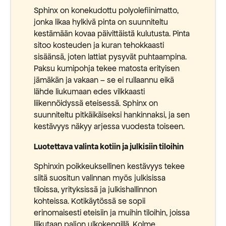
Sphinx on konekudottu polyolefiinimatto,
jonka likaa hylkivä pinta on suunniteltu
kestämään kovaa päivittäistä kulutusta. Pinta
sitoo kosteuden ja kuran tehokkaasti
sisäänsä, joten lattiat pysyvät puhtaampina.
Paksu kumipohja tekee matosta erityisen
jämäkän ja vakaan – se ei rullaannu eikä
lähde liukumaan edes vilkkaasti
liikennöidyssä eteisessä. Sphinx on
suunniteltu pitkäikäiseksi hankinnaksi, ja sen
kestävyys näkyy arjessa vuodesta toiseen.
Luotettava valinta kotiin ja julkisiin tiloihin
Sphinxin poikkeuksellinen kestävyys tekee
siitä suositun valinnan myös julkisissa
tiloissa, yrityksissä ja julkishallinnon
kohteissa. Kotikäytössä se sopii
erinomaisesti eteisiin ja muihin tiloihin, joissa
liikutaan paljon ulkokengillä. Kolme