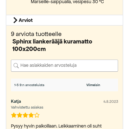
Marseille-saippualla, vesipesu 30 °C
Arviot
9 arviota tuotteelle
Sphinx liankerääjä kuramatto
100x200cm
1-5 9:n arvosteluista
Katja
4.8.2023
Vahvistettu asiakas
Pysyy hyvin paikoillaan. Leikkaaminen oli suht