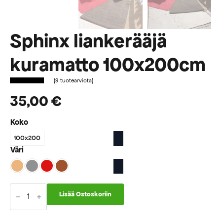
Sphinx liankerääjä
kuramatto 100x200cm
(
9
tuotearviota)
35,00
€
Koko
100x200
Väri
Sphinx
liankerääjä
Lisää Ostoskoriin
kuramatto
100x200cm
määrä