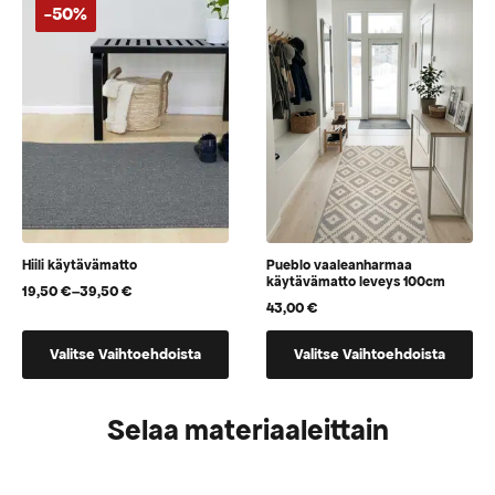
jotka
jotka
-50%
voidaan
voidaan
valita
valita
tuotteen
tuotteen
sivulla
sivulla
Hiili käytävämatto
Pueblo vaaleanharmaa
käytävämatto leveys 100cm
19,50
€
–
39,50
€
Hintaluokka:
43,00
€
19,50 €
-
Tällä
Tällä
39,50 €
Valitse Vaihtoehdoista
Valitse Vaihtoehdoista
tuotteella
tuotteella
on
on
useampi
vaihtoehtoja,
Selaa materiaaleittain
muunnelma.
jotka
Voit
voidaan
tehdä
valita