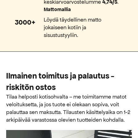
keskiarvoarvostelumme
4,74/5
.
Mattomallia
Löydä täydellinen matto
3000+
jokaiseen kotiin ja
sisustustyyliin.
Ilmainen toimitus ja palautus -
riskitön ostos
Tilaa helposti kotisohvalta – me toimitamme matot
veloituksetta, ja jos tuote ei olekaan sopiva, voit
palauttaa sen maksutta. ​​Tilausten käsittelyaika on 1-2
arkipäivää varastossa olevien tuotteiden kohdalla.