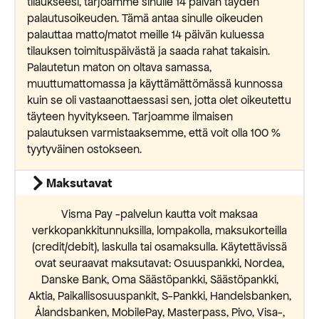
tilaukseesi, tarjoamme sinulle 14 päivän täyden
palautusoikeuden. Tämä antaa sinulle oikeuden
palauttaa matto/matot meille 14 päivän kuluessa
tilauksen toimituspäivästä ja saada rahat takaisin.
Palautetun maton on oltava samassa,
muuttumattomassa ja käyttämättömässä kunnossa
kuin se oli vastaanottaessasi sen, jotta olet oikeutettu
täyteen hyvitykseen. Tarjoamme ilmaisen
palautuksen varmistaaksemme, että voit olla 100 %
tyytyväinen ostokseen.
Maksutavat
Visma Pay -palvelun kautta voit maksaa
verkkopankkitunnuksilla, lompakolla, maksukorteilla
(credit/debit), laskulla tai osamaksulla. Käytettävissä
ovat seuraavat maksutavat: Osuuspankki, Nordea,
Danske Bank, Oma Säästöpankki, Säästöpankki,
Aktia, Paikallisosuuspankit, S-Pankki, Handelsbanken,
Ålandsbanken, MobilePay, Masterpass, Pivo, Visa-,