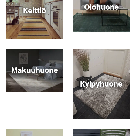
Olohuone
Keittiö
Makuuhuone
Kylpyhuone