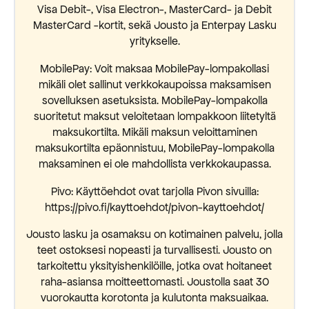
Visa Debit-, Visa Electron-, MasterCard- ja Debit
MasterCard -kortit, sekä Jousto ja Enterpay Lasku
yritykselle.
MobilePay: Voit maksaa MobilePay-lompakollasi
mikäli olet sallinut verkkokaupoissa maksamisen
sovelluksen asetuksista. MobilePay-lompakolla
suoritetut maksut veloitetaan lompakkoon liitetyltä
maksukortilta. Mikäli maksun veloittaminen
maksukortilta epäonnistuu, MobilePay-lompakolla
maksaminen ei ole mahdollista verkkokaupassa.
Pivo: Käyttöehdot ovat tarjolla Pivon sivuilla:
https://pivo.fi/kayttoehdot/pivon-kayttoehdot/
Jousto lasku ja osamaksu on kotimainen palvelu, jolla
teet ostoksesi nopeasti ja turvallisesti. Jousto on
tarkoitettu yksityishenkilöille, jotka ovat hoitaneet
raha-asiansa moitteettomasti. Joustolla saat 30
vuorokautta korotonta ja kulutonta maksuaikaa.