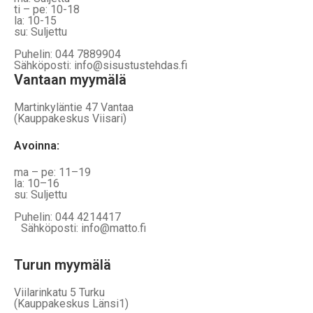
ti – pe: 10-18
la: 10-15
su: Suljettu
Puhelin: 044 7889904
Sähköposti: info@sisustustehdas.fi
Vantaan myymälä
Martinkyläntie 47 Vantaa
(Kauppakeskus Viisari)
Avoinna
:
ma – pe: 11–19
la: 10–16
su: Suljettu
Puhelin: 044 4214417
Sähköposti: info@matto.fi
Turun myymälä
Viilarinkatu 5 Turku
(Kauppakeskus Länsi1)