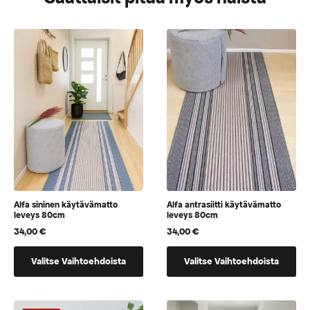
Alfa sininen käytävämatto
Alfa antrasiitti käytävämatto
leveys 80cm
leveys 80cm
34,00
€
34,00
€
Tällä
Tällä
Valitse Vaihtoehdoista
Valitse Vaihtoehdoista
tuotteella
tuotteella
on
on
vaihtoehtoja,
vaihtoehtoja,