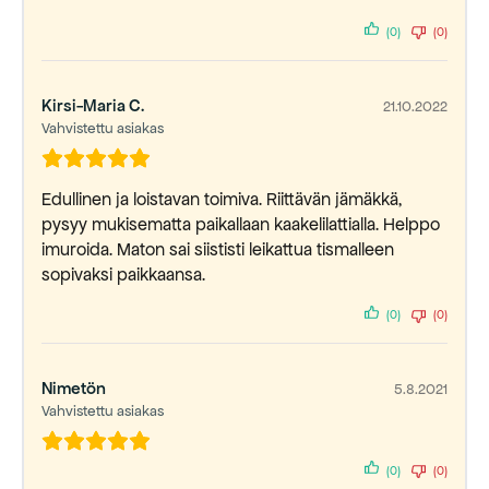
(0)
(0)
Kirsi-Maria C.
21.10.2022
Vahvistettu asiakas
Edullinen ja loistavan toimiva. Riittävän jämäkkä,
pysyy mukisematta paikallaan kaakelilattialla. Helppo
imuroida. Maton sai siististi leikattua tismalleen
sopivaksi paikkaansa.
(0)
(0)
Nimetön
5.8.2021
Vahvistettu asiakas
(0)
(0)