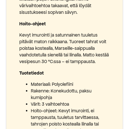
värivaihtoehtoa takaavat, että löydät
sisustukseesi sopivan sävyn.
Hoito-ohjeet
Kevyt imurointi ja satunnainen tuuletus
pitävät maton raikkaana. Tuoreet tahrat voit
poistaa kostealla, Marseille-saippualla
vaahdotetulla sienellä tai liinalla. Matto kestää
vesipesun 30 °C:ssa – ei tamppausta.
Tuotetiedot
Materiaali: Polyolefiini
Rakenne: Konekudottu, paksu
kumipohja
Värit: 3 vaihtoehtoa
Hoito-ohjeet: Kevyt imurointi, ei
tamppausta, tuuletus tarvittaessa,
tahrojen poisto kostealla liinalla tai