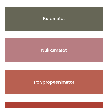
valinnat
tuotteen
tuotteen
sivulla
sivulla.
Kuramatot
Nukkamatot
Polypropeenimatot