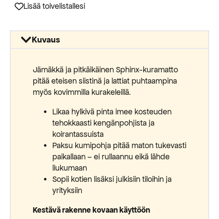
Lisää toivelistallesi
Kuvaus
Jämäkkä ja pitkäikäinen Sphinx-kuramatto
pitää eteisen siistinä ja lattiat puhtaampina
myös kovimmilla kurakeleillä.
Likaa hylkivä pinta imee kosteuden
tehokkaasti kengänpohjista ja
koirantassuista
Paksu kumipohja pitää maton tukevasti
paikallaan – ei rullaannu eikä lähde
liukumaan
Sopii kotien lisäksi julkisiin tiloihin ja
yrityksiin
Kestävä rakenne kovaan käyttöön