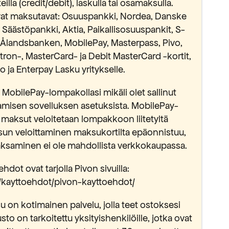
lla (credit/debit), laskulla tai osamaksulla.
avat maksutavat: Osuuspankki, Nordea, Danske
äästöpankki, Aktia, Paikallisosuuspankit, S-
Ålandsbanken, MobilePay, Masterpass, Pivo,
ectron-, MasterCard- ja Debit MasterCard -kortit,
 ja Enterpay Lasku yritykselle.
MobilePay-lompakollasi mikäli olet sallinut
isen sovelluksen asetuksista. MobilePay-
 maksut veloitetaan lompakkoon liitetyltä
sun veloittaminen maksukortilta epäonnistuu,
saminen ei ole mahdollista verkkokaupassa.
hdot ovat tarjolla Pivon sivuilla:
fi/kayttoehdot/pivon-kayttoehdot/
 on kotimainen palvelu, jolla teet ostoksesi
usto on tarkoitettu yksityishenkilöille, jotka ovat