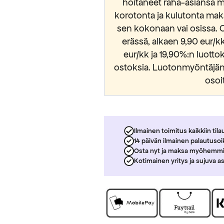
hoitaneet raha-asiansa m
korotonta ja kulutonta mak
sen kokonaan vai osissa. 
erässä, alkaen 9,90 eur/
eur/kk ja 19,90%:n luott
ostoksia. Luotonmyöntäjänä
osoi
Ilmainen toimitus kaikkiin tila
14 päivän ilmainen palautuso
Osta nyt ja maksa myöhemm
Kotimainen yritys ja sujuva a