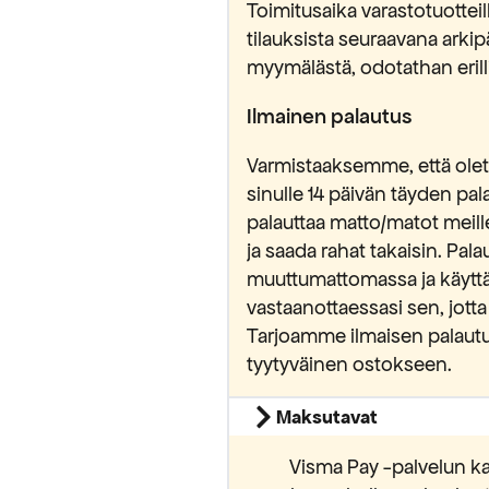
Toimitusaika varastotuottei
tilauksista seuraavana ark
myymälästä, odotathan erilli
Ilmainen palautus
Varmistaaksemme, että olet 
sinulle 14 päivän täyden pa
palauttaa matto/matot meill
ja saada rahat takaisin. Pa
muuttumattomassa ja käytt
vastaanottaessasi sen, jotta
Tarjoamme ilmaisen palautu
yödynnä
tyytyväinen ostokseen.
alennus
Maksutavat
Visma Pay -palvelun ka
stä tilauksestasi.