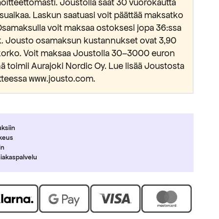
oitteettomasti. Joustolla saat 30 vuorokautta
suaikaa. Laskun saatuasi voit päättää maksatko
Osamaksulla voit maksaa ostoksesi jopa 36:ssa
kk. Jousto osamaksun kustannukset ovat 3,90
okorko. Voit maksaa Joustolla 30–3000 euron
 toimii Aurajoki Nordic Oy. Lue lisää Joustosta
tteessa www.jousto.com.
uksiin
ikeus
in
siakaspalvelu