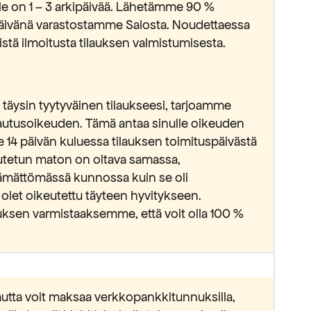
lle on 1 – 3 arkipäivää. Lähetämme 90 %
ipäivänä varastostamme Salosta. Noudettaessa
stä ilmoitusta tilauksen valmistumisesta.
täysin tyytyväinen tilaukseesi, tarjoamme
lautusoikeuden. Tämä antaa sinulle oikeuden
e 14 päivän kuluessa tilauksen toimituspäivästä
lautetun maton on oltava samassa,
ämättömässä kunnossa kuin se oli
 olet oikeutettu täyteen hyvitykseen.
ksen varmistaaksemme, että voit olla 100 %
utta voit maksaa verkkopankkitunnuksilla,