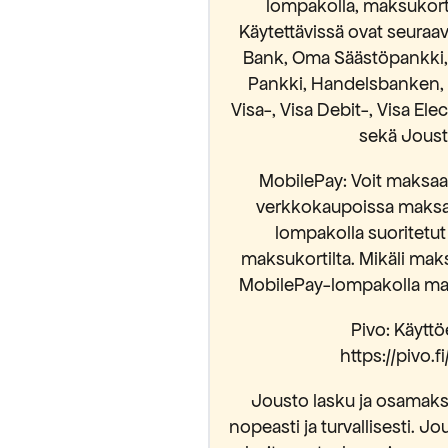
lompakolla, maksukortei
Käytettävissä ovat seura
Bank, Oma Säästöpankki, S
Pankki, Handelsbanken, 
luan alennuksen
Visa-, Visa Debit-, Visa El
sekä Jousto
 sallit Maripa Oy:n lähettää sinulle
MobilePay: Voit maksaa 
vistat lukeneesi ja hyväksyvän
osuojaselosteen.
verkkokaupoissa maksam
lompakolla suoritetut
maksukortilta. Mikäli mak
MobilePay-lompakolla mak
Pivo: Käyttöe
https://pivo.
Jousto lasku ja osamaksu
nopeasti ja turvallisesti. Jo