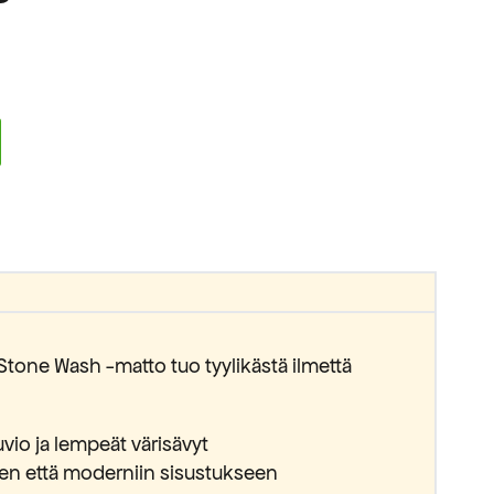
Stone Wash -matto tuo tyylikästä ilmettä
uvio ja lempeät värisävyt
een että moderniin sisustukseen