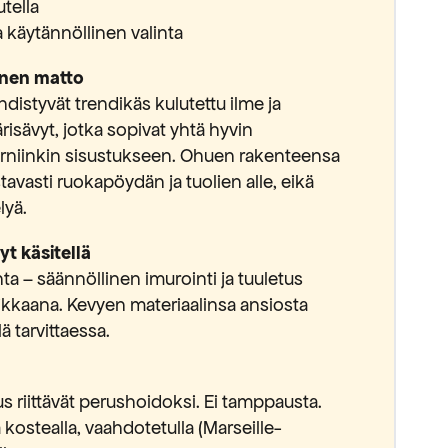
utella
 käytännöllinen valinta
inen matto
istyvät trendikäs kulutettu ilme ja
isävyt, jotka sopivat yhtä hyvin
rniinkin sisustukseen. Ohuen rakenteensa
tavasti ruokapöydän ja tuolien alle, eikä
lyä.
t käsitellä
a – säännöllinen imurointi ja tuuletus
aikkaana. Kevyen materiaalinsa ansiosta
ä tarvittaessa.
us riittävät perushoidoksi. Ei tamppausta.
 kostealla, vaahdotetulla (Marseille-