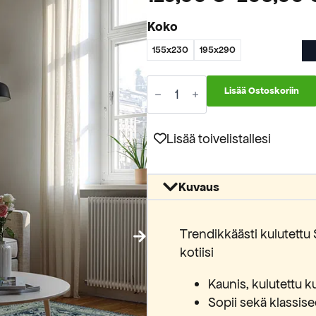
Hintaluokka:
Koko
129,00 €
155x230
195x290
-
205,00 €
Stone
Lisää Ostoskoriin
Wash
1258/0809
50
määrä
Lisää toivelistallesi
Kuvaus
Trendikkäästi kulutettu 
kotiisi
Kaunis, kulutettu k
Sopii sekä klassis