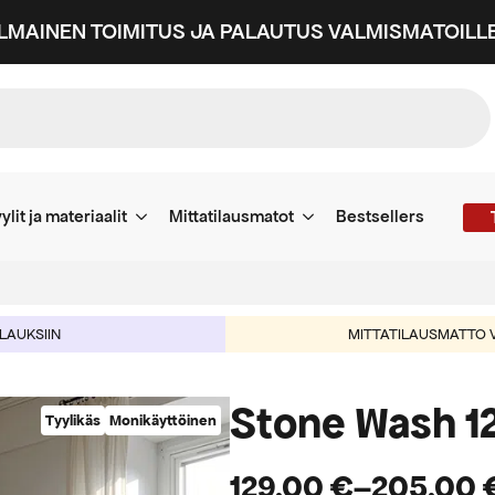
ILMAINEN TOIMITUS JA PALAUTUS VALMISMATOILLE
ylit ja materiaalit
Mittatilausmatot
Bestsellers
ILAUKSIIN
MITTATILAUSMATTO V
Stone Wash 1
Tyylikäs
Monikäyttöinen
129,00
€
–
205,00