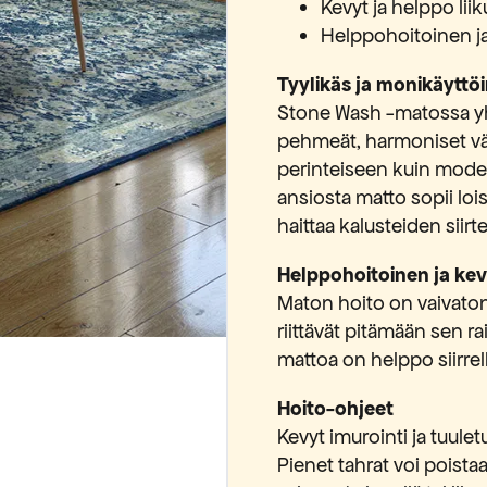
Kevyt ja helppo liik
Helppohoitoinen ja
Tyylikäs ja monikäyttö
Stone Wash -matossa yhd
pehmeät, harmoniset vär
perinteiseen kuin mode
ansiosta matto sopii lois
haittaa kalusteiden siirte
Helppohoitoinen ja kevy
Maton hoito on vaivatont
riittävät pitämään sen r
mattoa on helppo siirrell
Hoito-ohjeet
Kevyt imurointi ja tuulet
Pienet tahrat voi poistaa