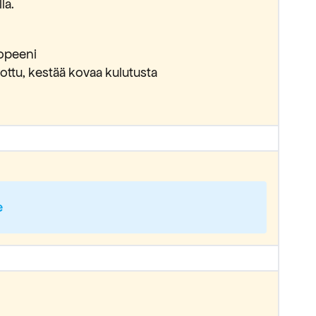
la.
ropeeni
ttu, kestää kovaa kulutusta
e