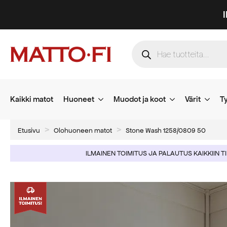
Products
search
Kaikki matot
Huoneet
Muodot ja koot
Värit
Ty
Etusivu
Olohuoneen matot
Stone Wash 1258/0809 50
ILMAINEN TOIMITUS JA PALAUTUS KAIKKIIN T