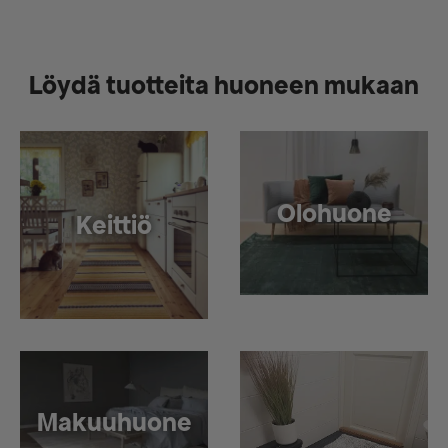
Löydä tuotteita huoneen mukaan
Olohuone
Keittiö
Makuuhuone