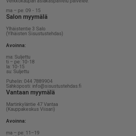
Verkkokaupan asiakaspalvelu palvelee:
ma – pe: 09 - 15
Salon myymälä
Ylhäistentie 3 Salo
(Ylhäisten Sisustustehdas)
Avoinna:
ma: Suljettu
ti – pe: 10-18
la: 10-15
su: Suljettu
Puhelin: 044 7889904
Sähköposti: info@sisustustehdas.fi
Vantaan myymälä
Martinkyläntie 47 Vantaa
(Kauppakeskus Viisari)
Avoinna
:
ma – pe: 11–19