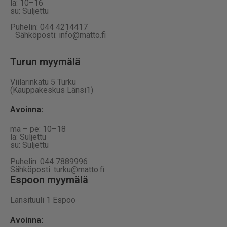
la: 10–16
su: Suljettu
Puhelin: 044 4214417
Sähköposti: info@matto.fi
Turun myymälä
Viilarinkatu 5 Turku
(Kauppakeskus Länsi1)
Avoinna
:
ma – pe: 10–18
la: Suljettu
su: Suljettu
Puhelin: 044 7889996
Sähköposti: turku@matto.fi
Espoon myymälä
Länsituuli 1 Espoo
Avoinna
: