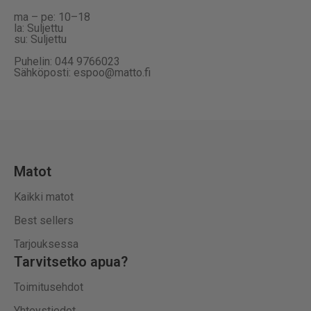
ma – pe: 10–18
la: Suljettu
su: Suljettu
Puhelin: 044 9766023
Sähköposti: espoo@matto.fi
Matot
Kaikki matot
Best sellers
Tarjouksessa
Tarvitsetko apua?
Toimitusehdot
Yhteystiedot