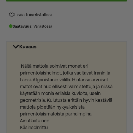
Lisää toivelistallesi
Saatavuus:
Varastossa
Kuvaus
Näitä mattoja solmivat monet eri
paimentolaisheimot, jotka vaeltavat Iranin ja
Länsi-Afganistanin välillä. Hintansa arvoiset
matot ovat huolellisesti valmistettuja ja niissä
käytetään monia erilaisia kuvioita, usein
geometrisia. Kulutusta erittäin hyvin kestäviä
mattoja pidetään nykyaikaisista
paimentolaismatoista parhaimpina.
Ainutlaatuinen
Käsinsolmittu