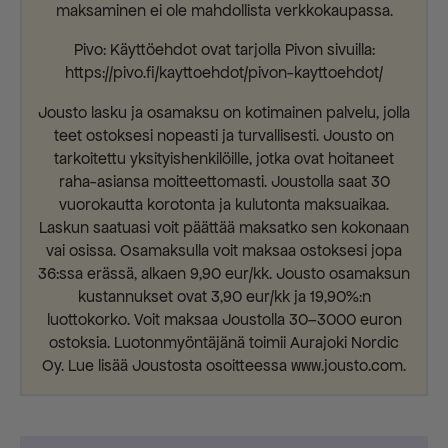
maksaminen ei ole mahdollista verkkokaupassa.
Pivo: Käyttöehdot ovat tarjolla Pivon sivuilla:
https://pivo.fi/kayttoehdot/pivon-kayttoehdot/
Jousto lasku ja osamaksu on kotimainen palvelu, jolla
teet ostoksesi nopeasti ja turvallisesti. Jousto on
tarkoitettu yksityishenkilöille, jotka ovat hoitaneet
raha-asiansa moitteettomasti. Joustolla saat 30
vuorokautta korotonta ja kulutonta maksuaikaa.
Laskun saatuasi voit päättää maksatko sen kokonaan
vai osissa. Osamaksulla voit maksaa ostoksesi jopa
36:ssa erässä, alkaen 9,90 eur/kk. Jousto osamaksun
kustannukset ovat 3,90 eur/kk ja 19,90%:n
luottokorko. Voit maksaa Joustolla 30–3000 euron
ostoksia. Luotonmyöntäjänä toimii Aurajoki Nordic
Oy. Lue lisää Joustosta osoitteessa www.jousto.com.