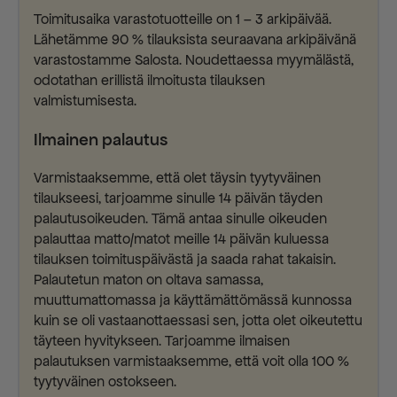
Toimitusaika varastotuotteille on 1 – 3 arkipäivää.
Lähetämme 90 % tilauksista seuraavana arkipäivänä
varastostamme Salosta. Noudettaessa myymälästä,
odotathan erillistä ilmoitusta tilauksen
valmistumisesta.
Ilmainen palautus
Varmistaaksemme, että olet täysin tyytyväinen
tilaukseesi, tarjoamme sinulle 14 päivän täyden
palautusoikeuden. Tämä antaa sinulle oikeuden
palauttaa matto/matot meille 14 päivän kuluessa
tilauksen toimituspäivästä ja saada rahat takaisin.
Palautetun maton on oltava samassa,
muuttumattomassa ja käyttämättömässä kunnossa
kuin se oli vastaanottaessasi sen, jotta olet oikeutettu
täyteen hyvitykseen. Tarjoamme ilmaisen
palautuksen varmistaaksemme, että voit olla 100 %
tyytyväinen ostokseen.