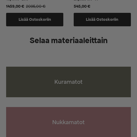
1459,00
€
2095,00
€
545,00
€
Alkuperäinen
Nykyinen
hinta
hinta
oli:
on:
Lisää Ostoskoriin
Lisää Ostoskoriin
2095,00 €.
1459,00 €.
Selaa materiaaleittain
Kuramatot
Nukkamatot