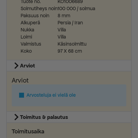
Tuote no.
KO1006689
Solmutiheys noin
100 000 / solmua
Paksuus noin
8 mm
Alkuperä
Persia / Iran
Nukka
Villa
Loimi
Villa
Valmistus
Käsinsolmittu
Koko
97 X 68 cm
Arviot
Arviot
Arvosteluja ei vielä ole
Toimitus & palautus
Toimitusaika