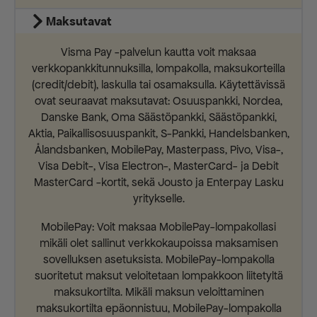
Maksutavat
Visma Pay -palvelun kautta voit maksaa
verkkopankkitunnuksilla, lompakolla, maksukorteilla
(credit/debit), laskulla tai osamaksulla. Käytettävissä
ovat seuraavat maksutavat: Osuuspankki, Nordea,
Danske Bank, Oma Säästöpankki, Säästöpankki,
Aktia, Paikallisosuuspankit, S-Pankki, Handelsbanken,
Ålandsbanken, MobilePay, Masterpass, Pivo, Visa-,
Visa Debit-, Visa Electron-, MasterCard- ja Debit
MasterCard -kortit, sekä Jousto ja Enterpay Lasku
yritykselle.
MobilePay: Voit maksaa MobilePay-lompakollasi
mikäli olet sallinut verkkokaupoissa maksamisen
sovelluksen asetuksista. MobilePay-lompakolla
suoritetut maksut veloitetaan lompakkoon liitetyltä
maksukortilta. Mikäli maksun veloittaminen
maksukortilta epäonnistuu, MobilePay-lompakolla