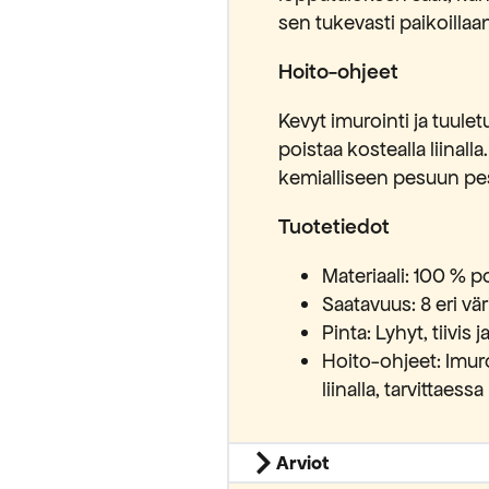
sen tukevasti paikoillaa
Hoito-ohjeet
Kevyt imurointi ja tuulet
poistaa kostealla liinall
kemialliseen pesuun pe
Tuotetiedot
Materiaali: 100 % p
Saatavuus: 8 eri vär
Pinta: Lyhyt, tiivi
Hoito-ohjeet: Imuro
liinalla, tarvittaes
Arviot