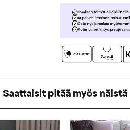
Ilmainen toimitus kaikkiin tila
14 päivän ilmainen palautuso
Osta nyt ja maksa myöhemm
Kotimainen yritys ja sujuva a
Saattaisit pitää myös näistä