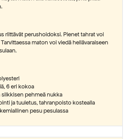
n.
us riittävät perushoidoksi. Pienet tahrat voi
a. Tarvittaessa maton voi viedä hellävaraiseen
sulaan.
olyesteri
iä, 6 eri kokoa
s ja silkkisen pehmeä nukka
inti ja tuuletus, tahranpoisto kostealla
sa kemiallinen pesu pesulassa