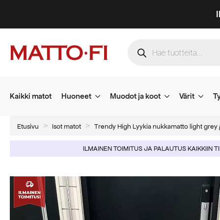
Products
search
Kaikki matot
Huoneet
Muodot ja koot
Värit
Ty
Etusivu
Isot matot
Trendy High Lyykia nukkamatto light grey /
ILMAINEN TOIMITUS JA PALAUTUS KAIKKIIN T