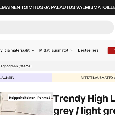
ILMAINEN TOIMITUS JA PALAUTUS VALMISMATOILLE
ylit ja materiaalit
Mittatilausmatot
Bestsellers
 light green (05511A)
ILAUKSIIN
MITTATILAUSMATTO V
Trendy High L
Helppohoitoinen
Pehmeä
grey / light g