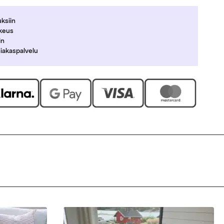
uksiin
ikeus
in
siakaspalvelu