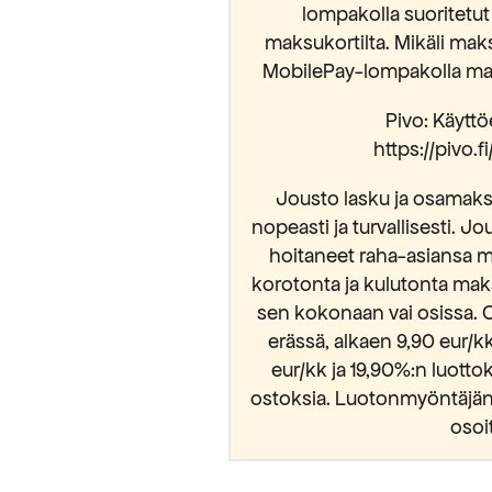
lompakolla suoritetut
maksukortilta. Mikäli mak
MobilePay-lompakolla mak
Pivo: Käyttöe
https://pivo.
Jousto lasku ja osamaksu
nopeasti ja turvallisesti. Jo
hoitaneet raha-asiansa m
korotonta ja kulutonta mak
sen kokonaan vai osissa. 
erässä, alkaen 9,90 eur/
eur/kk ja 19,90%:n luott
ostoksia. Luotonmyöntäjänä
osoi