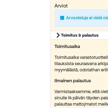
Arviot
Arvosteluja ei vielä ol
Toimitus & palautus
Toimitusaika
Toimitusaika varastotuottei
tilauksista seuraavana ark
myymälästä, odotathan erilli
yödynnä
Ilmainen palautus
alennus
Varmistaaksemme, että olet 
sinulle 14 päivän täyden pa
stä tilauksestasi.
palauttaa matto/matot meill