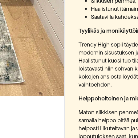
Silkkisen pehmeä, l
Haalistunut itämai
Saatavilla kahdeks
Tyylikäs ja monikäyttö
Trendy High sopii täydell
modernin sisustuksen ja
Haalistunut kuosi tuo ti
loistavasti niin sohvan 
kokojen ansiosta löydät
vaihtoehdon.
Helppohoitoinen ja mie
Maton silkkisen pehmeä p
samalla helppo pitää p
helposti liikuteltavan j
lopputuloksen saat, kun 