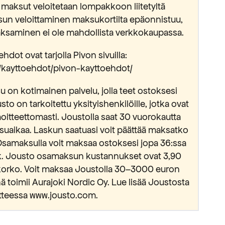
 maksut veloitetaan lompakkoon liitetyltä
sun veloittaminen maksukortilta epäonnistuu,
saminen ei ole mahdollista verkkokaupassa.
hdot ovat tarjolla Pivon sivuilla:
fi/kayttoehdot/pivon-kayttoehdot/
 on kotimainen palvelu, jolla teet ostoksesi
usto on tarkoitettu yksityishenkilöille, jotka ovat
oitteettomasti. Joustolla saat 30 vuorokautta
suaikaa. Laskun saatuasi voit päättää maksatko
Osamaksulla voit maksaa ostoksesi jopa 36:ssa
kk. Jousto osamaksun kustannukset ovat 3,90
okorko. Voit maksaa Joustolla 30–3000 euron
 toimii Aurajoki Nordic Oy. Lue lisää Joustosta
tteessa www.jousto.com.