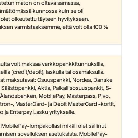
lautetun maton on oltava samassa,
ämättömässä kunnossa kuin se oli
 olet oikeutettu täyteen hyvitykseen.
ksen varmistaaksemme, että voit olla 100 %
utta voit maksaa verkkopankkitunnuksilla,
lla (credit/debit), laskulla tai osamaksulla.
avat maksutavat: Osuuspankki, Nordea, Danske
äästöpankki, Aktia, Paikallisosuuspankit, S-
Ålandsbanken, MobilePay, Masterpass, Pivo,
ectron-, MasterCard- ja Debit MasterCard -kortit,
 ja Enterpay Lasku yritykselle.
MobilePay-lompakollasi mikäli olet sallinut
isen sovelluksen asetuksista. MobilePay-