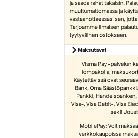
ja saada rahat takaisin. Pa
muuttumattomassa ja käytt
vastaanottaessasi sen, jotta
Tarjoamme ilmaisen palautu
luan alennuksen
tyytyväinen ostokseen.
 sallit Maripa Oy:n lähettää sinulle
Maksutavat
vistat lukeneesi ja hyväksyvän
osuojaselosteen.
Visma Pay -palvelun ka
lompakolla, maksukortei
Käytettävissä ovat seura
Bank, Oma Säästöpankki, S
Pankki, Handelsbanken, 
Visa-, Visa Debit-, Visa El
sekä Jousto
MobilePay: Voit maksaa 
verkkokaupoissa maksam