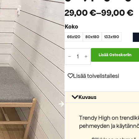
29,00
€
–
99,00
€
Hintaluokka:
Koko
29,00 €
66x120
80x180
133x190
-
99,00 €
Trendy
Lisää Ostoskoriin
High
Lyykia
nukkamatto
light
Lisää toivelistallesi
grey
/
light
Kuvaus
green
(05511A)
määrä
Trendy High on trendikk
pehmeyden ja käytännöl