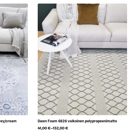
rey/cream
Dawn Foam 6826 valkoinen polypropeenimatto
41,00
€
–
152,00
€
Hintaluokka: