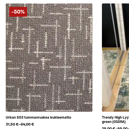
-50%
Urban 803 tummanruskea bukleematto
Trendy High Lyyk
green (05511A)
31,50
€
–
64,00
€
Hintaluokka:
29,00
€
–
99,00