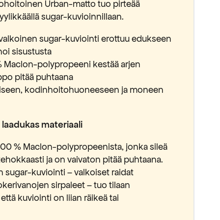
ohoitoinen Urban-matto tuo pirteää
tyylikkäällä sugar-kuvioinnillaan.
valkoinen sugar-kuviointi erottuu edukseen
noi sisustusta
 Maclon-polypropeeni kestää arjen
lppo pitää puhtaana
eteiseen, kodinhoitohuoneeseen ja moneen
a laadukas materiaali
00 % Maclon-polypropeenista, jonka sileä
aa tehokkaasti ja on vaivaton pitää puhtaana.
sugar-kuviointi – valkoiset raidat
okerivanojen sirpaleet – tuo tilaan
ttä kuviointi on liian räikeä tai