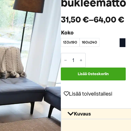
bukleematto
31,50
€
–
64,00
€
Hintaluokka:
Koko
31,50 €
133x190
160x240
-
64,00 €
Urban
803
vaaleanruskea
bukleematto
Lisää Ostoskoriin
määrä
Lisää toivelistallesi
Kuvaus