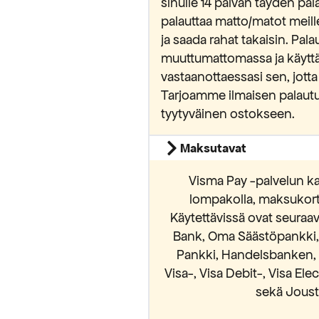
sinulle 14 päivän täyden pa
palauttaa matto/matot meill
ja saada rahat takaisin. Pa
muuttumattomassa ja käytt
vastaanottaessasi sen, jotta
Tarjoamme ilmaisen palautu
tyytyväinen ostokseen.
Maksutavat
Visma Pay -palvelun ka
lompakolla, maksukortei
Käytettävissä ovat seura
Bank, Oma Säästöpankki, S
Pankki, Handelsbanken, 
Visa-, Visa Debit-, Visa El
sekä Jousto