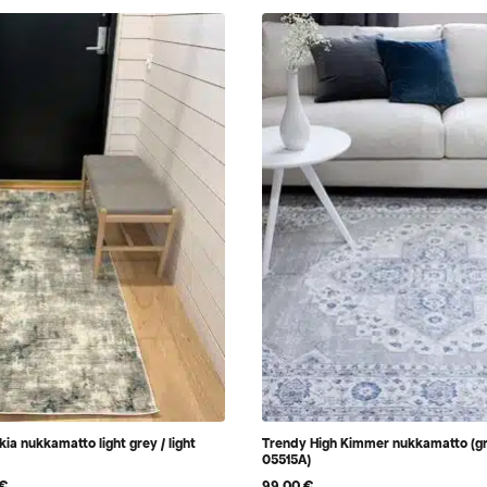
ia nukkamatto light grey / light
Trendy High Kimmer nukkamatto (g
05515A)
€
99,00
€