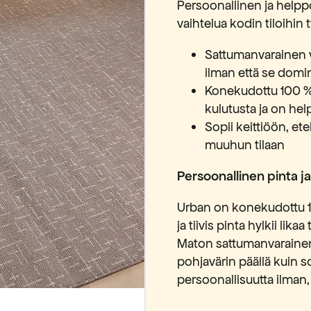
Persoonallinen ja helpp
vaihtelua kodin tiloihin 
Sattumanvarainen 
ilman että se domi
Konekudottu 100 %
kulutusta ja on he
Sopii keittiöön, 
muuhun tilaan
Persoonallinen pinta j
Urban on konekudottu 1
ja tiivis pinta hylkii lik
Maton sattumanvarainen 
pohjavärin päällä kuin s
persoonallisuutta ilman, e