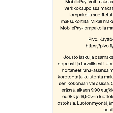
MobilePay: Voit maksaa 
verkkokaupoissa maksam
lompakolla suoritetut
maksukortilta. Mikäli mak
MobilePay-lompakolla mak
Pivo: Käyttöe
https://pivo.
Jousto lasku ja osamaksu
nopeasti ja turvallisesti. Jo
hoitaneet raha-asiansa m
korotonta ja kulutonta mak
sen kokonaan vai osissa. 
erässä, alkaen 9,90 eur/
eur/kk ja 19,90%:n luott
ostoksia. Luotonmyöntäjänä
osoi