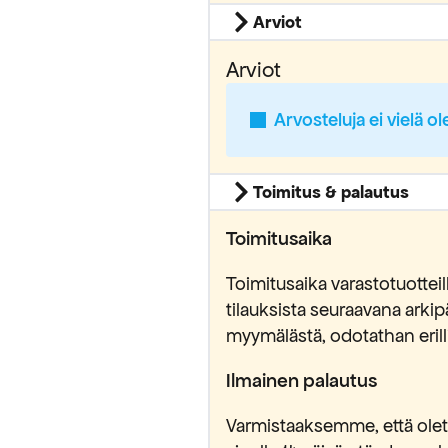
Arviot
Arviot
Arvosteluja ei vielä ol
Toimitus & palautus
Toimitusaika
Toimitusaika varastotuottei
tilauksista seuraavana ark
myymälästä, odotathan erilli
Ilmainen palautus
Varmistaaksemme, että olet 