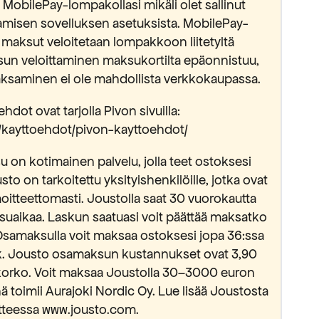
MobilePay-lompakollasi mikäli olet sallinut
isen sovelluksen asetuksista. MobilePay-
 maksut veloitetaan lompakkoon liitetyltä
sun veloittaminen maksukortilta epäonnistuu,
saminen ei ole mahdollista verkkokaupassa.
hdot ovat tarjolla Pivon sivuilla:
fi/kayttoehdot/pivon-kayttoehdot/
 on kotimainen palvelu, jolla teet ostoksesi
usto on tarkoitettu yksityishenkilöille, jotka ovat
oitteettomasti. Joustolla saat 30 vuorokautta
suaikaa. Laskun saatuasi voit päättää maksatko
Osamaksulla voit maksaa ostoksesi jopa 36:ssa
kk. Jousto osamaksun kustannukset ovat 3,90
okorko. Voit maksaa Joustolla 30–3000 euron
 toimii Aurajoki Nordic Oy. Lue lisää Joustosta
tteessa www.jousto.com.