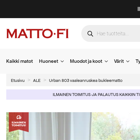
Products
search
Kaikki matot
Huoneet
Muodot ja koot
Värit
Ty
Etusivu
ALE
Urban 803 vaaleanruskea bukleematto
ILMAINEN TOIMITUS JA PALAUTUS KAIKKIIN T
-50%