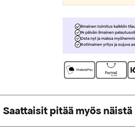
Ilmainen toimitus kaikkiin tila
14 päivän ilmainen palautuso
Osta nyt ja maksa myöhemm
Kotimainen yritys ja sujuva a
Saattaisit pitää myös näistä