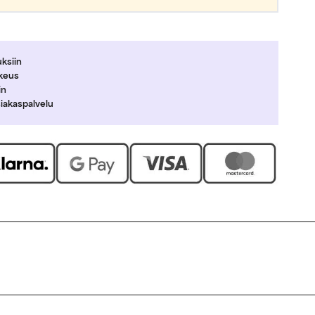
uksiin
ikeus
in
siakaspalvelu