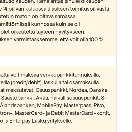
lautusoikeuden. Tämä antaa sinulle oikeuden
e 14 päivän kuluessa tilauksen toimituspäivästä
lautetun maton on oltava samassa,
ämättömässä kunnossa kuin se oli
 olet oikeutettu täyteen hyvitykseen.
ksen varmistaaksemme, että voit olla 100 %
utta voit maksaa verkkopankkitunnuksilla,
lla (credit/debit), laskulla tai osamaksulla.
avat maksutavat: Osuuspankki, Nordea, Danske
äästöpankki, Aktia, Paikallisosuuspankit, S-
Ålandsbanken, MobilePay, Masterpass, Pivo,
ectron-, MasterCard- ja Debit MasterCard -kortit,
 ja Enterpay Lasku yritykselle.