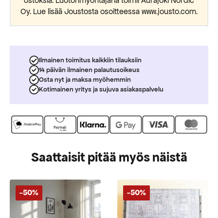
ostoksia. Luotonmyöntäjänä toimii Aurajoki Nordic
Oy. Lue lisää Joustosta osoitteessa www.jousto.com.
Ilmainen toimitus kaikkiin tilauksiin
14 päivän ilmainen palautusoikeus
Osta nyt ja maksa myöhemmin
Kotimainen yritys ja sujuva asiakaspalvelu
Saattaisit pitää myös näistä
-50%
-50%