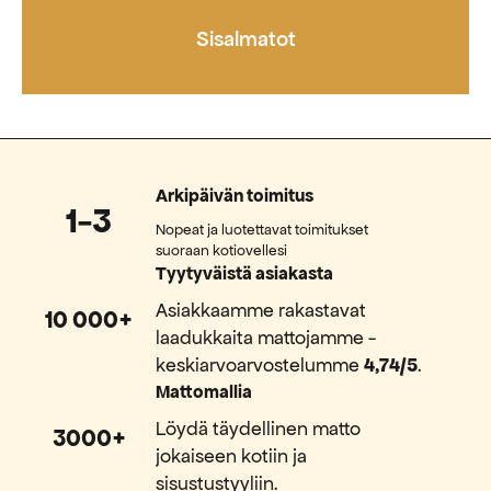
Sisalmatot
Arkipäivän toimitus
1-3
Nopeat ja luotettavat toimitukset
suoraan kotiovellesi
Tyytyväistä asiakasta
Asiakkaamme rakastavat
10 000+
laadukkaita mattojamme -
keskiarvoarvostelumme
4,74/5
.
Mattomallia
Löydä täydellinen matto
3000+
jokaiseen kotiin ja
sisustustyyliin.