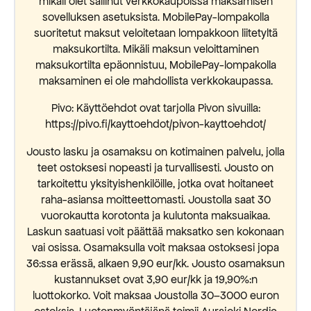
mikäli olet sallinut verkkokaupoissa maksamisen
sovelluksen asetuksista. MobilePay-lompakolla
suoritetut maksut veloitetaan lompakkoon liitetyltä
maksukortilta. Mikäli maksun veloittaminen
maksukortilta epäonnistuu, MobilePay-lompakolla
maksaminen ei ole mahdollista verkkokaupassa.
Pivo: Käyttöehdot ovat tarjolla Pivon sivuilla:
https://pivo.fi/kayttoehdot/pivon-kayttoehdot/
Jousto lasku ja osamaksu on kotimainen palvelu, jolla
teet ostoksesi nopeasti ja turvallisesti. Jousto on
tarkoitettu yksityishenkilöille, jotka ovat hoitaneet
raha-asiansa moitteettomasti. Joustolla saat 30
vuorokautta korotonta ja kulutonta maksuaikaa.
Laskun saatuasi voit päättää maksatko sen kokonaan
vai osissa. Osamaksulla voit maksaa ostoksesi jopa
36:ssa erässä, alkaen 9,90 eur/kk. Jousto osamaksun
kustannukset ovat 3,90 eur/kk ja 19,90%:n
luottokorko. Voit maksaa Joustolla 30–3000 euron