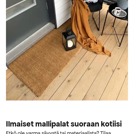
Ilmaiset mallipalat suoraan kotiisi
Etkö ole varma sävystä tai materiaalista? Tilaa