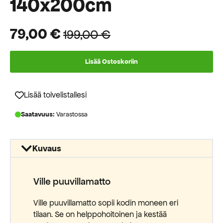
140x200cm
79,00
€
199,00
€
Alkuperäinen
Nykyinen
hinta
hinta
Lisää Ostoskoriin
oli:
on:
199,00 €.
79,00 €.
Lisää toivelistallesi
Saatavuus:
Varastossa
Kuvaus
Ville puuvillamatto
Ville puuvillamatto sopii kodin moneen eri
tilaan. Se on helppohoitoinen ja kestää