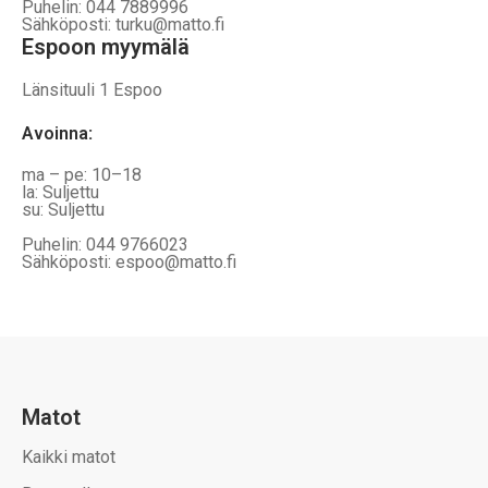
Puhelin: 044 7889996
Sähköposti: turku@matto.fi
Espoon myymälä
Länsituuli 1 Espoo
Avoinna
:
ma – pe: 10–18
la: Suljettu
su: Suljettu
Puhelin: 044 9766023
Sähköposti: espoo@matto.fi
Matot
Kaikki matot