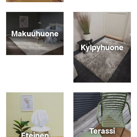
Makuuhuone
Kylpyhuone
Terassi
Eteinen