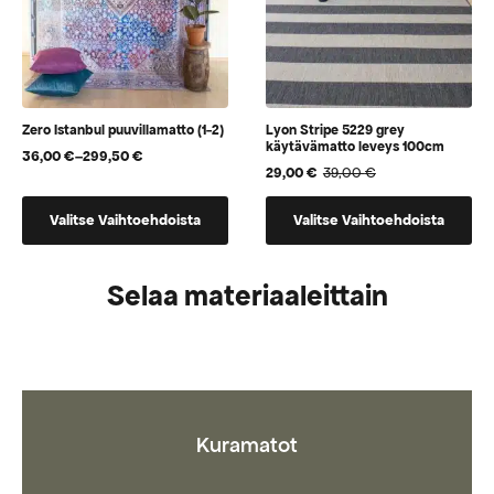
sivulla.
sivulla.
Zero Istanbul puuvillamatto (1-2)
Lyon Stripe 5229 grey
käytävämatto leveys 100cm
36,00
€
–
299,50
€
Hintaluokka:
29,00
€
39,00
€
Alkuperäinen
Nykyinen
36,00 €
hinta
hinta
-
Tällä
Tällä
oli:
on:
299,50 €
Valitse Vaihtoehdoista
Valitse Vaihtoehdoista
tuotteella
tuotteella
39,00 €.
29,00 €.
on
on
useampi
vaihtoehtoja,
Selaa materiaaleittain
muunnelma.
jotka
Voit
voidaan
tehdä
valita
valinnat
tuotteen
tuotteen
sivulla
sivulla.
Kuramatot