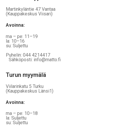
Martinkyläntie 47 Vantaa
(Kauppakeskus Viisari)
Avoinna
:
ma – pe: 11–19
la: 10–16
su: Suljettu
Puhelin: 044 4214417
Sähköposti: info@matto.fi
Turun myymälä
Viilarinkatu 5 Turku
(Kauppakeskus Länsi1)
Avoinna
:
ma – pe: 10–18
la: Suljettu
su: Suljettu