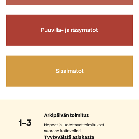
Puuvilla- ja räsymatot
Sisalmatot
Arkipäivän toimitus
1-3
Nopeat ja luotettavat toimitukset
suoraan kotiovellesi
Tyytyväistä asiakasta