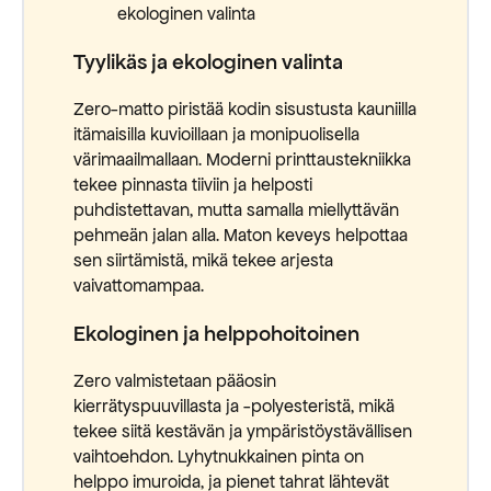
ekologinen valinta
Tyylikäs ja ekologinen valinta
Zero-matto piristää kodin sisustusta kauniilla
itämaisilla kuvioillaan ja monipuolisella
värimaailmallaan. Moderni printtaustekniikka
tekee pinnasta tiiviin ja helposti
puhdistettavan, mutta samalla miellyttävän
pehmeän jalan alla. Maton keveys helpottaa
sen siirtämistä, mikä tekee arjesta
vaivattomampaa.
Ekologinen ja helppohoitoinen
Zero valmistetaan pääosin
kierrätyspuuvillasta ja -polyesteristä, mikä
tekee siitä kestävän ja ympäristöystävällisen
vaihtoehdon. Lyhytnukkainen pinta on
helppo imuroida, ja pienet tahrat lähtevät