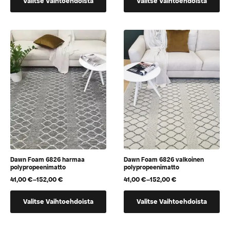
Valitse Vaihtoehdoista
Valitse Vaihtoehdoista
tuotteella
tuotteella
152,00 €
on
on
useampi
useampi
muunnelma.
muunnelma.
Voit
Voit
tehdä
tehdä
valinnat
valinnat
tuotteen
tuotteen
sivulla.
sivulla.
Dawn Foam 6826 harmaa
Dawn Foam 6826 valkoinen
polypropeenimatto
polypropeenimatto
41,00
€
–
152,00
€
41,00
€
–
152,00
€
Hintaluokka:
Hintaluokka:
41,00 €
41,00 €
Tällä
Tällä
-
-
Valitse Vaihtoehdoista
Valitse Vaihtoehdoista
tuotteella
tuotteella
152,00 €
152,00 €
on
on