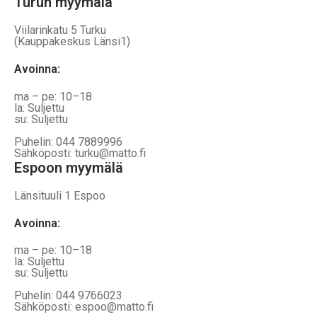
Turun myymälä
Viilarinkatu 5 Turku
(Kauppakeskus Länsi1)
Avoinna
:
ma – pe: 10–18
la: Suljettu
su: Suljettu
Puhelin: 044 7889996
Sähköposti: turku@matto.fi
Espoon myymälä
Länsituuli 1 Espoo
Avoinna
:
ma – pe: 10–18
la: Suljettu
su: Suljettu
Puhelin: 044 9766023
Sähköposti: espoo@matto.fi