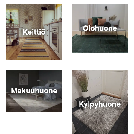
Olohuone
Keittiö
Makuuhuone
Kylpyhuone