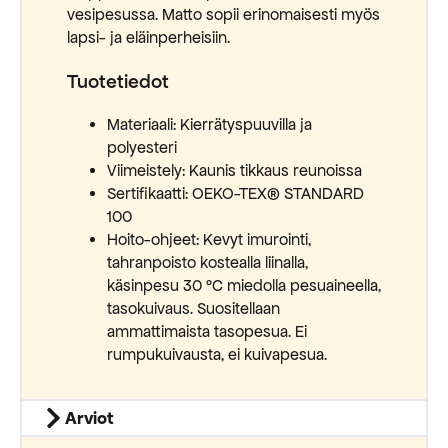
vesipesussa. Matto sopii erinomaisesti myös
lapsi- ja eläinperheisiin.
Tuotetiedot
Materiaali: Kierrätyspuuvilla ja
polyesteri
Viimeistely: Kaunis tikkaus reunoissa
Sertifikaatti: OEKO-TEX® STANDARD
100
Hoito-ohjeet: Kevyt imurointi,
tahranpoisto kostealla liinalla,
käsinpesu 30 °C miedolla pesuaineella,
tasokuivaus. Suositellaan
ammattimaista tasopesua. Ei
rumpukuivausta, ei kuivapesua.
Arviot