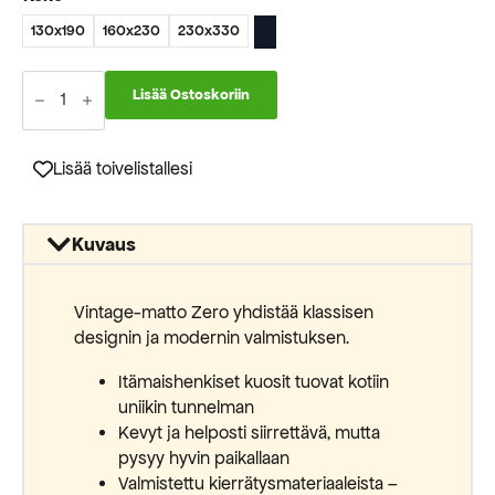
62,50 €
130x190
160x230
230x330
-
199,50 €
Zero
Talas
Lisää Ostoskoriin
puuvillamatto
(B-
09
32-
Lisää toivelistallesi
2)
määrä
Kuvaus
Vintage-matto Zero yhdistää klassisen
designin ja modernin valmistuksen.
Itämaishenkiset kuosit tuovat kotiin
uniikin tunnelman
Kevyt ja helposti siirrettävä, mutta
pysyy hyvin paikallaan
Valmistettu kierrätysmateriaaleista –