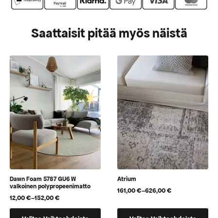
Saattaisit pitää myös näistä
Dawn Foam 5787 GU6 W
Atrium
valkoinen polypropeenimatto
161,00
€
–
626,00
€
Hintaluokka:
12,00
€
–
152,00
€
Hintaluokka:
161,00 €
12,00 €
-
Tällä
Tällä
-
626,00 €