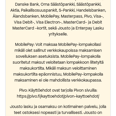
Danske Bank, Oma Säästöpankki, Säästöpankki,
Aktia, Paikallisosuuspankit, S-Pankki, Handelsbanken,
Ålandsbanken, MobilePay, Masterpass, Pivo, Visa-,
Visa Debit-, Visa Electron-, MasterCard- ja Debit
MasterCard -kortit, sekä Jousto ja Enterpay Lasku
yritykselle.
MobilePay: Voit maksaa MobilePay-lompakollasi
mikäli olet sallinut verkkokaupoissa maksamisen
sovelluksen asetuksista. MobilePay-lompakolla
suoritetut maksut veloitetaan lompakkoon liitetyltä
maksukortilta. Mikäli maksun veloittaminen
maksukortilta epäonnistuu, MobilePay-lompakolla
maksaminen ei ole mahdollista verkkokaupassa.
Pivo: Käyttöehdot ovat tarjolla Pivon sivuilla:
https://pivo.fi/kayttoehdot/pivon-kayttoehdot/
Jousto lasku ja osamaksu on kotimainen palvelu, jolla
teet ostoksesi nopeasti ja turvallisesti. Jousto on