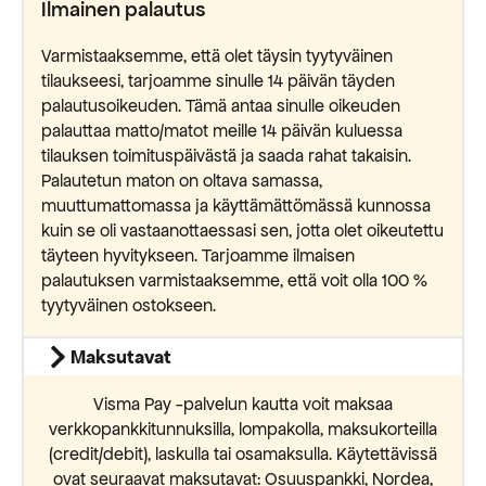
Ilmainen palautus
Varmistaaksemme, että olet täysin tyytyväinen
tilaukseesi, tarjoamme sinulle 14 päivän täyden
palautusoikeuden. Tämä antaa sinulle oikeuden
palauttaa matto/matot meille 14 päivän kuluessa
tilauksen toimituspäivästä ja saada rahat takaisin.
Palautetun maton on oltava samassa,
muuttumattomassa ja käyttämättömässä kunnossa
kuin se oli vastaanottaessasi sen, jotta olet oikeutettu
täyteen hyvitykseen. Tarjoamme ilmaisen
palautuksen varmistaaksemme, että voit olla 100 %
tyytyväinen ostokseen.
Maksutavat
Visma Pay -palvelun kautta voit maksaa
verkkopankkitunnuksilla, lompakolla, maksukorteilla
(credit/debit), laskulla tai osamaksulla. Käytettävissä
ovat seuraavat maksutavat: Osuuspankki, Nordea,