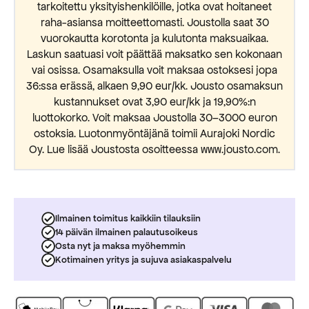
tarkoitettu yksityishenkilöille, jotka ovat hoitaneet
raha-asiansa moitteettomasti. Joustolla saat 30
vuorokautta korotonta ja kulutonta maksuaikaa.
Laskun saatuasi voit päättää maksatko sen kokonaan
vai osissa. Osamaksulla voit maksaa ostoksesi jopa
36:ssa erässä, alkaen 9,90 eur/kk. Jousto osamaksun
kustannukset ovat 3,90 eur/kk ja 19,90%:n
luottokorko. Voit maksaa Joustolla 30–3000 euron
ostoksia. Luotonmyöntäjänä toimii Aurajoki Nordic
Oy. Lue lisää Joustosta osoitteessa www.jousto.com.
Ilmainen toimitus kaikkiin tilauksiin
14 päivän ilmainen palautusoikeus
Osta nyt ja maksa myöhemmin
Kotimainen yritys ja sujuva asiakaspalvelu