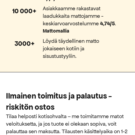
Asiakkaamme rakastavat
10 000+
laadukkaita mattojamme -
keskiarvoarvostelumme
4,74/5
.
Mattomallia
Löydä täydellinen matto
3000+
jokaiseen kotiin ja
sisustustyyliin.
Ilmainen toimitus ja palautus -
riskitön ostos
Tilaa helposti kotisohvalta – me toimitamme matot
veloituksetta, ja jos tuote ei olekaan sopiva, voit
palauttaa sen maksutta. ​​Tilausten käsittelyaika on 1-2