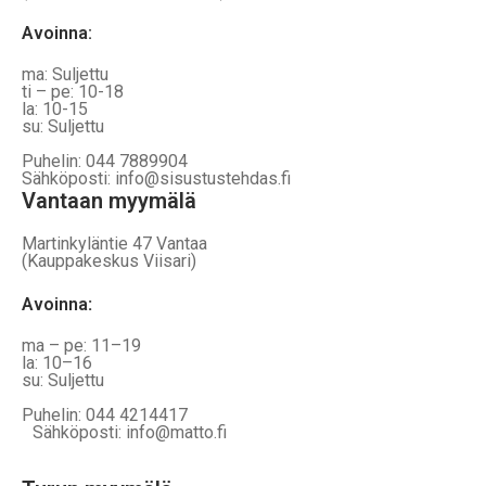
Avoinna:
ma: Suljettu
ti – pe: 10-18
la: 10-15
su: Suljettu
Puhelin: 044 7889904
Sähköposti: info@sisustustehdas.fi
Vantaan myymälä
Martinkyläntie 47 Vantaa
(Kauppakeskus Viisari)
Avoinna
:
ma – pe: 11–19
la: 10–16
su: Suljettu
Puhelin: 044 4214417
Sähköposti: info@matto.fi