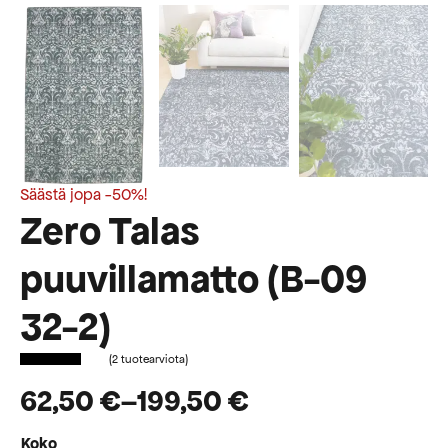
Säästä jopa -50%!
Zero Talas
puuvillamatto (B-09
32-2)
(
2
tuotearviota)
62,50
€
–
199,50
€
Hintaluokka:
Koko