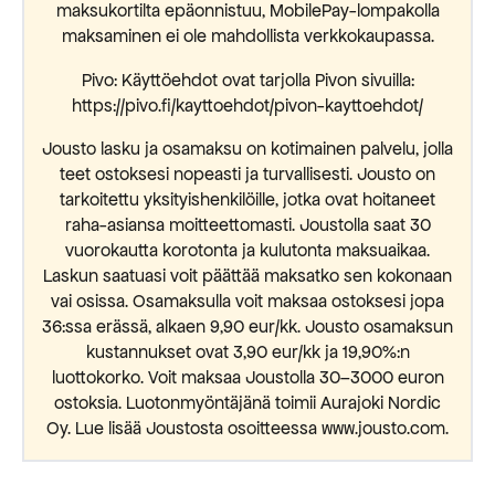
maksukortilta epäonnistuu, MobilePay-lompakolla
maksaminen ei ole mahdollista verkkokaupassa.
Pivo: Käyttöehdot ovat tarjolla Pivon sivuilla:
https://pivo.fi/kayttoehdot/pivon-kayttoehdot/
Jousto lasku ja osamaksu on kotimainen palvelu, jolla
teet ostoksesi nopeasti ja turvallisesti. Jousto on
tarkoitettu yksityishenkilöille, jotka ovat hoitaneet
raha-asiansa moitteettomasti. Joustolla saat 30
vuorokautta korotonta ja kulutonta maksuaikaa.
Laskun saatuasi voit päättää maksatko sen kokonaan
vai osissa. Osamaksulla voit maksaa ostoksesi jopa
36:ssa erässä, alkaen 9,90 eur/kk. Jousto osamaksun
kustannukset ovat 3,90 eur/kk ja 19,90%:n
luottokorko. Voit maksaa Joustolla 30–3000 euron
ostoksia. Luotonmyöntäjänä toimii Aurajoki Nordic
Oy. Lue lisää Joustosta osoitteessa www.jousto.com.