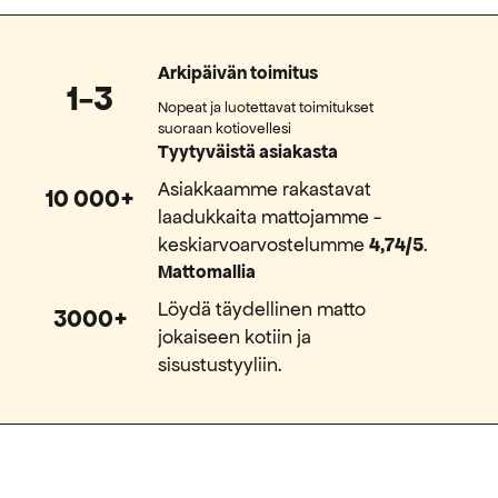
Arkipäivän toimitus
1-3
Nopeat ja luotettavat toimitukset
suoraan kotiovellesi
Tyytyväistä asiakasta
Asiakkaamme rakastavat
10 000+
laadukkaita mattojamme -
keskiarvoarvostelumme
4,74/5
.
Mattomallia
Löydä täydellinen matto
3000+
jokaiseen kotiin ja
sisustustyyliin.