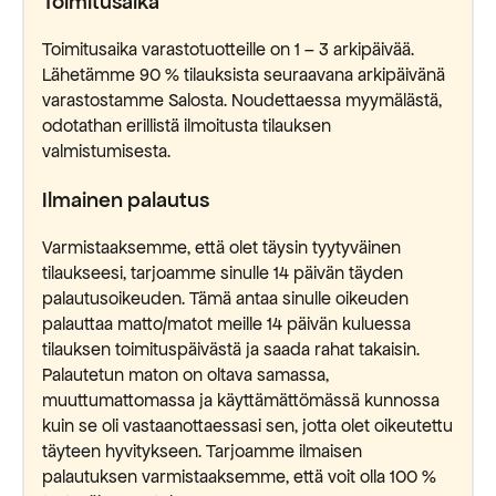
Toimitusaika
Toimitusaika varastotuotteille on 1 – 3 arkipäivää.
Lähetämme 90 % tilauksista seuraavana arkipäivänä
varastostamme Salosta. Noudettaessa myymälästä,
odotathan erillistä ilmoitusta tilauksen
valmistumisesta.
Ilmainen palautus
Varmistaaksemme, että olet täysin tyytyväinen
tilaukseesi, tarjoamme sinulle 14 päivän täyden
palautusoikeuden. Tämä antaa sinulle oikeuden
palauttaa matto/matot meille 14 päivän kuluessa
tilauksen toimituspäivästä ja saada rahat takaisin.
Palautetun maton on oltava samassa,
muuttumattomassa ja käyttämättömässä kunnossa
kuin se oli vastaanottaessasi sen, jotta olet oikeutettu
täyteen hyvitykseen. Tarjoamme ilmaisen
palautuksen varmistaaksemme, että voit olla 100 %