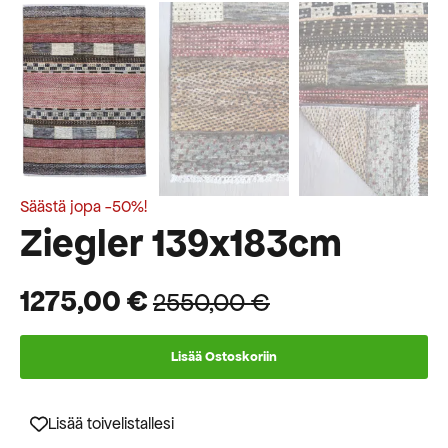
Säästä jopa -50%!
Ziegler 139x183cm
1275,00
€
2550,00
€
Alkuperäinen
Nykyinen
hinta
hinta
Lisää Ostoskoriin
oli:
on:
2550,00 €.
1275,00 €.
Lisää toivelistallesi