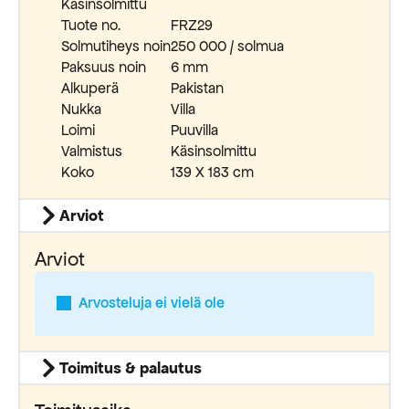
Käsinsolmittu
Tuote no.
FRZ29
Solmutiheys noin
250 000 / solmua
Paksuus noin
6 mm
Alkuperä
Pakistan
Nukka
Villa
Loimi
Puuvilla
Valmistus
Käsinsolmittu
Koko
139 X 183 cm
Arviot
Arviot
Arvosteluja ei vielä ole
Toimitus & palautus