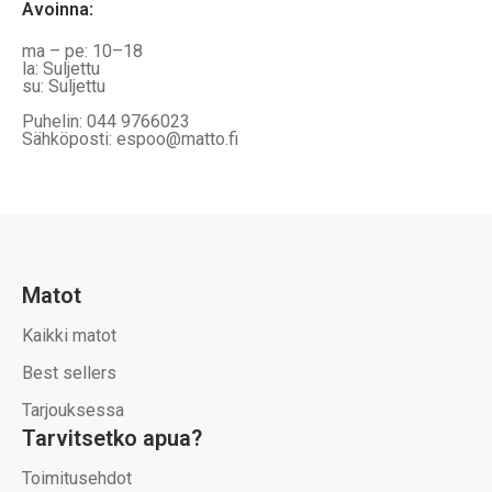
Avoinna
:
ma – pe: 10–18
la: Suljettu
su: Suljettu
Puhelin: 044 9766023
Sähköposti: espoo@matto.fi
Matot
Kaikki matot
Best sellers
Tarjouksessa
Tarvitsetko apua?
Toimitusehdot