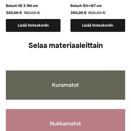
Beluch 112 X 196 cm
Beluch 124×187 cm
360,00
€
750,00
€
360,00
€
800,00
€
Alkuperäinen
Nykyinen
Alkuperäinen
Nykyinen
hinta
hinta
hinta
hinta
oli:
on:
oli:
on:
Lisää Ostoskoriin
Lisää Ostoskoriin
750,00 €.
360,00 €.
800,00 €.
360,00 €.
Selaa materiaaleittain
Kuramatot
Nukkamatot