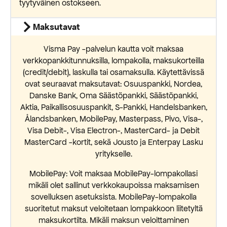
tyytyväinen ostokseen.
Maksutavat
Visma Pay -palvelun kautta voit maksaa
verkkopankkitunnuksilla, lompakolla, maksukorteilla
(credit/debit), laskulla tai osamaksulla. Käytettävissä
ovat seuraavat maksutavat: Osuuspankki, Nordea,
Danske Bank, Oma Säästöpankki, Säästöpankki,
Aktia, Paikallisosuuspankit, S-Pankki, Handelsbanken,
Ålandsbanken, MobilePay, Masterpass, Pivo, Visa-,
Visa Debit-, Visa Electron-, MasterCard- ja Debit
MasterCard -kortit, sekä Jousto ja Enterpay Lasku
yritykselle.
MobilePay: Voit maksaa MobilePay-lompakollasi
mikäli olet sallinut verkkokaupoissa maksamisen
sovelluksen asetuksista. MobilePay-lompakolla
suoritetut maksut veloitetaan lompakkoon liitetyltä
maksukortilta. Mikäli maksun veloittaminen