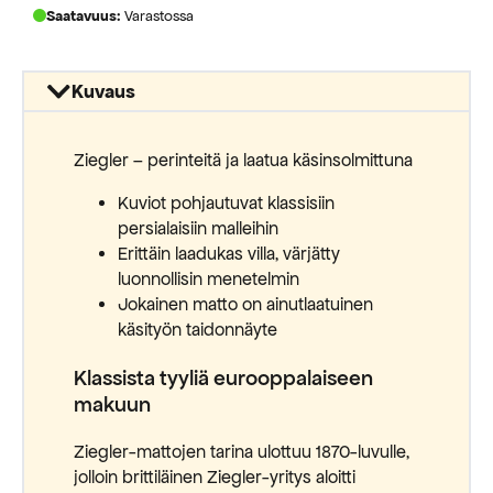
Saatavuus:
Varastossa
Kuvaus
Ziegler – perinteitä ja laatua käsinsolmittuna
Kuviot pohjautuvat klassisiin
persialaisiin malleihin
Erittäin laadukas villa, värjätty
luonnollisin menetelmin
Jokainen matto on ainutlaatuinen
käsityön taidonnäyte
Klassista tyyliä eurooppalaiseen
makuun
Ziegler-mattojen tarina ulottuu 1870-luvulle,
jolloin brittiläinen Ziegler-yritys aloitti