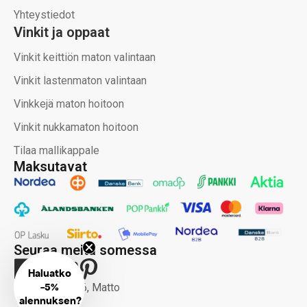
Yhteystiedot
Vinkit ja oppaat
Vinkit keittiön maton valintaan
Vinkit lastenmaton valintaan
Vinkkejä maton hoitoon
Vinkit nukkamaton hoitoon
Tilaa mallikappale
Maksutavat
Seuraa meitä somessa
Haluatko
-
Copyright 2026, Matto
5%
alennuksen?