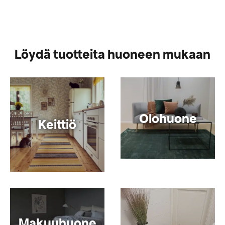
Löydä tuotteita huoneen mukaan
Olohuone
Keittiö
Makuuhuone