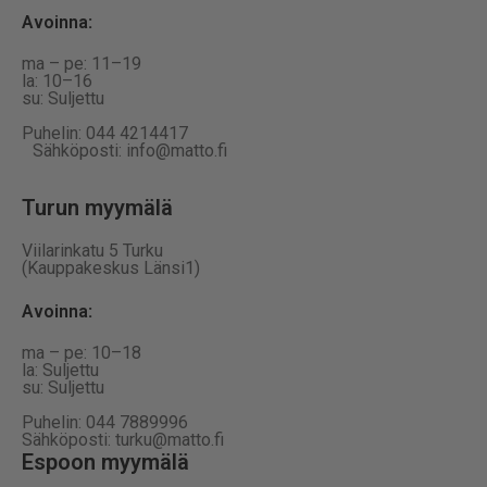
Avoinna
:
ma – pe: 11–19
la: 10–16
su: Suljettu
Puhelin: 044 4214417
Sähköposti: info@matto.fi
Turun myymälä
Viilarinkatu 5 Turku
(Kauppakeskus Länsi1)
Avoinna
:
ma – pe: 10–18
la: Suljettu
su: Suljettu
Puhelin: 044 7889996
Sähköposti: turku@matto.fi
Espoon myymälä