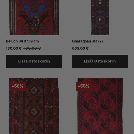
Beluch 84 X 139 cm
Gharaghan 313×77
180,00
€
400,00
€
665,00
€
Alkuperäinen
Nykyinen
hinta
hinta
oli:
on:
Lisää Ostoskoriin
Lisää Ostoskoriin
400,00 €.
180,00 €.
-58%
-55%