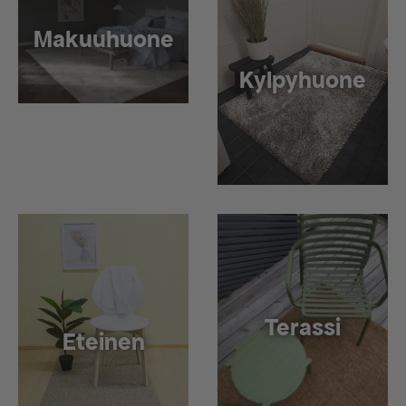
Makuuhuone
Kylpyhuone
Terassi
Eteinen