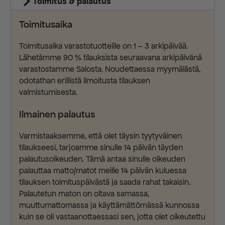
Toimitus & palautus
Toimitusaika
Toimitusaika varastotuotteille on 1 – 3 arkipäivää.
Lähetämme 90 % tilauksista seuraavana arkipäivänä
varastostamme Salosta. Noudettaessa myymälästä,
odotathan erillistä ilmoitusta tilauksen
valmistumisesta.
Ilmainen palautus
Varmistaaksemme, että olet täysin tyytyväinen
tilaukseesi, tarjoamme sinulle 14 päivän täyden
palautusoikeuden. Tämä antaa sinulle oikeuden
palauttaa matto/matot meille 14 päivän kuluessa
tilauksen toimituspäivästä ja saada rahat takaisin.
Palautetun maton on oltava samassa,
muuttumattomassa ja käyttämättömässä kunnossa
kuin se oli vastaanottaessasi sen, jotta olet oikeutettu