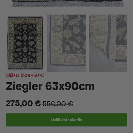
Säästä jopa -50%!
Ziegler 63x90cm
275,00
€
550,00
€
Alkuperäinen
Nykyinen
hinta
hinta
Lisää Ostoskoriin
oli:
on: