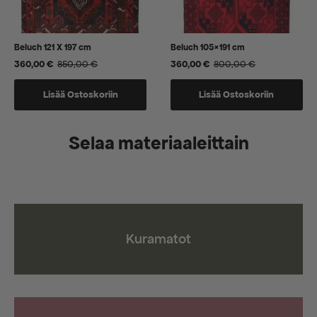
Beluch 121 X 197 cm
Beluch 105×191 cm
360,00
€
850,00
€
360,00
€
800,00
€
Alkuperäinen
Nykyinen
Alkuperäinen
Nykyinen
hinta
hinta
hinta
hinta
oli:
on:
oli:
on:
Lisää Ostoskoriin
Lisää Ostoskoriin
850,00 €.
360,00 €.
800,00 €.
360,00 €.
Selaa materiaaleittain
Kuramatot