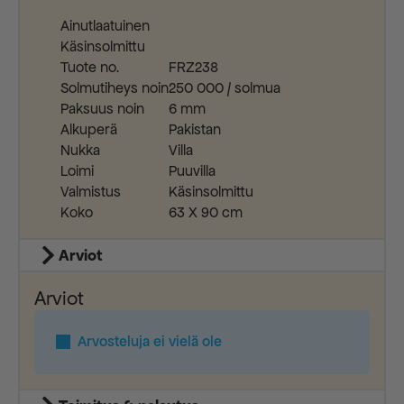
Ainutlaatuinen
Käsinsolmittu
Tuote no.
FRZ238
Solmutiheys noin
250 000 / solmua
Paksuus noin
6 mm
Alkuperä
Pakistan
Nukka
Villa
Loimi
Puuvilla
Valmistus
Käsinsolmittu
Koko
63 X 90 cm
Arviot
Arviot
Arvosteluja ei vielä ole