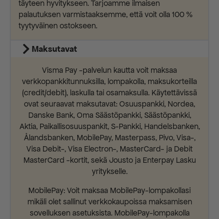
täyteen hyvitykseen. Tarjoamme ilmaisen
palautuksen varmistaaksemme, että voit olla 100 %
tyytyväinen ostokseen.
Maksutavat
Visma Pay -palvelun kautta voit maksaa
verkkopankkitunnuksilla, lompakolla, maksukorteilla
(credit/debit), laskulla tai osamaksulla. Käytettävissä
ovat seuraavat maksutavat: Osuuspankki, Nordea,
Danske Bank, Oma Säästöpankki, Säästöpankki,
Aktia, Paikallisosuuspankit, S-Pankki, Handelsbanken,
Ålandsbanken, MobilePay, Masterpass, Pivo, Visa-,
Visa Debit-, Visa Electron-, MasterCard- ja Debit
MasterCard -kortit, sekä Jousto ja Enterpay Lasku
yritykselle.
MobilePay: Voit maksaa MobilePay-lompakollasi
mikäli olet sallinut verkkokaupoissa maksamisen
sovelluksen asetuksista. MobilePay-lompakolla