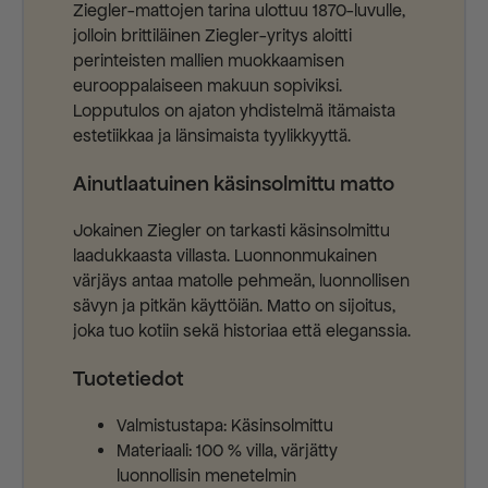
Ziegler-mattojen tarina ulottuu 1870-luvulle,
jolloin brittiläinen Ziegler-yritys aloitti
perinteisten mallien muokkaamisen
eurooppalaiseen makuun sopiviksi.
Lopputulos on ajaton yhdistelmä itämaista
estetiikkaa ja länsimaista tyylikkyyttä.
Ainutlaatuinen käsinsolmittu matto
Jokainen Ziegler on tarkasti käsinsolmittu
laadukkaasta villasta. Luonnonmukainen
värjäys antaa matolle pehmeän, luonnollisen
sävyn ja pitkän käyttöiän. Matto on sijoitus,
joka tuo kotiin sekä historiaa että eleganssia.
Tuotetiedot
Valmistustapa: Käsinsolmittu
Materiaali: 100 % villa, värjätty
luonnollisin menetelmin