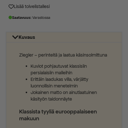
550,00 €.
275,00 €.
Lisää toivelistallesi
Saatavuus:
Varastossa
Kuvaus
Ziegler – perinteitä ja laatua käsinsolmittuna
Kuviot pohjautuvat klassisiin
persialaisiin malleihin
Erittäin laadukas villa, värjätty
luonnollisin menetelmin
Jokainen matto on ainutlaatuinen
käsityön taidonnäyte
Klassista tyyliä eurooppalaiseen
makuun