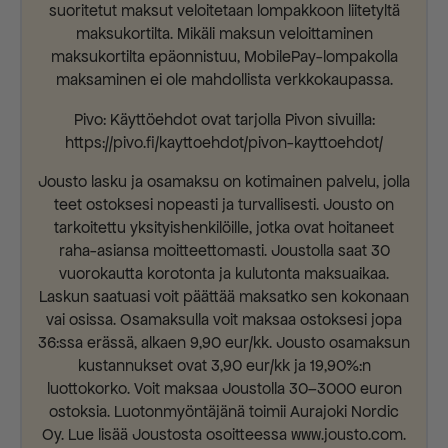
suoritetut maksut veloitetaan lompakkoon liitetyltä
maksukortilta. Mikäli maksun veloittaminen
maksukortilta epäonnistuu, MobilePay-lompakolla
maksaminen ei ole mahdollista verkkokaupassa.
Pivo: Käyttöehdot ovat tarjolla Pivon sivuilla:
https://pivo.fi/kayttoehdot/pivon-kayttoehdot/
Jousto lasku ja osamaksu on kotimainen palvelu, jolla
teet ostoksesi nopeasti ja turvallisesti. Jousto on
tarkoitettu yksityishenkilöille, jotka ovat hoitaneet
raha-asiansa moitteettomasti. Joustolla saat 30
vuorokautta korotonta ja kulutonta maksuaikaa.
Laskun saatuasi voit päättää maksatko sen kokonaan
vai osissa. Osamaksulla voit maksaa ostoksesi jopa
36:ssa erässä, alkaen 9,90 eur/kk. Jousto osamaksun
kustannukset ovat 3,90 eur/kk ja 19,90%:n
luottokorko. Voit maksaa Joustolla 30–3000 euron
ostoksia. Luotonmyöntäjänä toimii Aurajoki Nordic
Oy. Lue lisää Joustosta osoitteessa www.jousto.com.