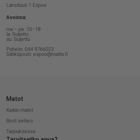
Länsituuli 1 Espoo
Avoinna
:
ma – pe: 10–18
la: Suljettu
su: Suljettu
Puhelin: 044 9766023
Sähköposti: espoo@matto.fi
Matot
Kaikki matot
Best sellers
Tarjouksessa
Tarvitsetko apua?