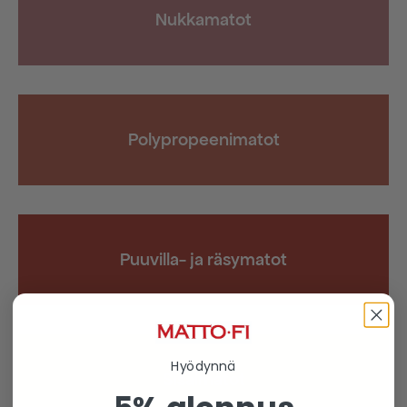
Nukkamatot
Polypropeenimatot
Puuvilla- ja räsymatot
Hyödynnä
Sisalmatot