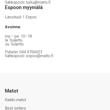
Sähköposti: turku@matto.fi
Espoon myymälä
Länsituuli 1 Espoo
Avoinna
:
ma – pe: 10–18
la: Suljettu
su: Suljettu
Puhelin: 044 9766023
Sähköposti: espoo@matto.fi
Matot
Kaikki matot
Best sellers