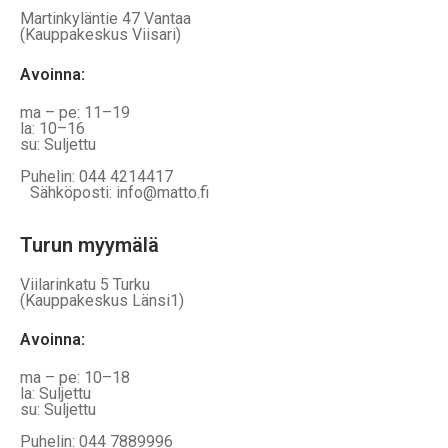
Martinkyläntie 47 Vantaa
(Kauppakeskus Viisari)
Avoinna
:
ma – pe: 11–19
la: 10–16
su: Suljettu
Puhelin: 044 4214417
Sähköposti: info@matto.fi
Turun myymälä
Viilarinkatu 5 Turku
(Kauppakeskus Länsi1)
Avoinna
:
ma – pe: 10–18
la: Suljettu
su: Suljettu
Puhelin: 044 7889996