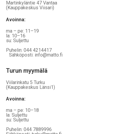
Martinkyläntie 47 Vantaa
(Kauppakeskus Viisari)
Avoinna
:
ma – pe: 11–19
la: 10–16
su: Suljettu
Puhelin: 044 4214417
Sähköposti: info@matto.fi
Turun myymälä
Viilarinkatu 5 Turku
(Kauppakeskus Länsi1)
Avoinna
:
ma – pe: 10–18
la: Suljettu
su: Suljettu
Puhelin: 044 7889996