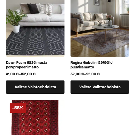
Voit
Voit
tehdä
tehdä
valinnat
valinnat
tuotteen
tuotteen
sivulla.
sivulla.
Dawn Foam 6826 musta
Regina Gobelin 129/Q01J
polypropeenimatto
puuvillamatto
41,00
€
–
152,00
€
32,00
€
–
92,00
€
Hintaluokka:
Hintaluokka:
41,00 €
32,00 €
Tällä
Tällä
-
-
Valitse Vaihtoehdoista
Valitse Vaihtoehdoista
152,00 €
92,00 €
tuotteella
tuotteella
on
on
useampi
useampi
-55%
muunnelma.
muunnelma.
Voit
Voit
tehdä
tehdä
valinnat
valinnat