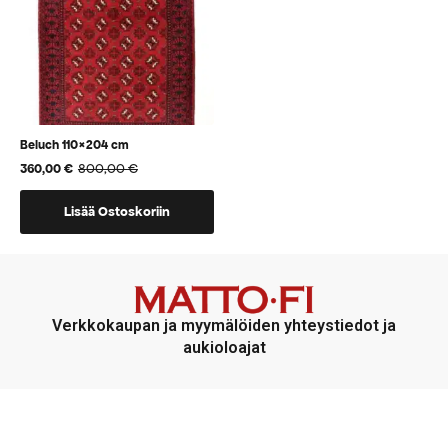
tuotteen
tuotteen
sivulla.
sivulla.
Beluch 110×204 cm
800,00
€
360,00
€
Alkuperäinen
Nykyinen
hinta
hinta
oli:
on:
Lisää Ostoskoriin
800,00 €.
360,00 €.
Verkkokaupan ja myymälöiden yhteystiedot ja
aukioloajat