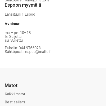
Sähköposti: turku@matto.fi
Espoon myymälä
Länsituuli 1 Espoo
Avoinna
:
ma – pe: 10–18
la: Suljettu
su: Suljettu
Puhelin: 044 9766023
Sähköposti: espoo@matto.fi
Matot
Kaikki matot
Best sellers