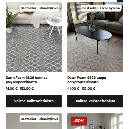
Bestseller
Likaa hylkivä
Bestseller
Likaa hylkivä
Dawn Foam 6826 harmaa
Dawn Foam 6826 taupe
polypropeenimatto
polypropeenimatto
41,00
€
–
152,00
€
41,00
€
–
152,00
€
Hintaluokka:
Hintaluokka:
41,00 €
41,00 €
Tällä
Tällä
-
-
Valitse Vaihtoehdoista
Valitse Vaihtoehdoista
152,00 €
152,00 €
tuotteella
tuotteella
on
on
useampi
useampi
Bestseller
Likaa hylkivä
-50%
muunnelma.
muunnelma.