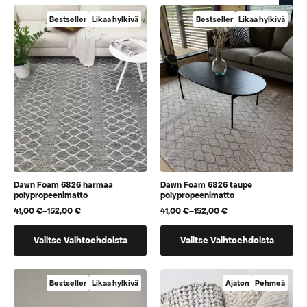
Bestseller
Likaa hylkivä
Bestseller
Likaa hylkivä
Dawn Foam 6826 harmaa
Dawn Foam 6826 taupe
polypropeenimatto
polypropeenimatto
41,00
€
–
152,00
€
41,00
€
–
152,00
€
Hintaluokka:
Hintaluokka:
41,00 €
41,00 €
Tällä
Tällä
-
-
Valitse Vaihtoehdoista
Valitse Vaihtoehdoista
152,00 €
152,00 €
tuotteella
tuotteella
on
on
useampi
useampi
Bestseller
Likaa hylkivä
Ajaton
Pehmeä
muunnelma.
muunnelma.