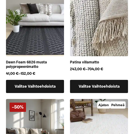
Voit
Voit
tehdä
tehdä
valinnat
valinnat
tuotteen
tuotteen
sivulla.
sivulla.
Dawn Foam 6826 musta
Patina villamatto
polypropeenimatto
243,00
€
–
704,00
€
Hintaluokka:
41,00
€
–
152,00
€
Hintaluokka:
243,00 €
41,00 €
-
Tällä
Tällä
-
704,00 €
Valitse Vaihtoehdoista
Valitse Vaihtoehdoista
152,00 €
tuotteella
tuotteella
on
on
useampi
useampi
Ajaton
Pehmeä
-50%
muunnelma.
muunnelma.
Voit
Voit
tehdä
tehdä
valinnat
valinnat