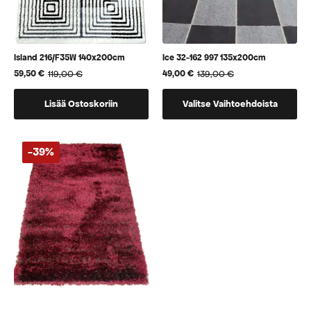
Island 216/F35W 140x200cm
Ice 32-162 997 135x200cm
119,00
€
139,00
€
59,50
€
49,00
€
Alkuperäinen
Nykyinen
Alkuperäinen
Nykyinen
hinta
hinta
hinta
hinta
Tällä
oli:
on:
oli:
on:
Lisää Ostoskoriin
Valitse Vaihtoehdoista
119,00 €.
59,50 €.
139,00 €.
49,00 €.
tuotteella
on
useampi
-39%
muunnelma.
Voit
tehdä
valinnat
tuotteen
sivulla.