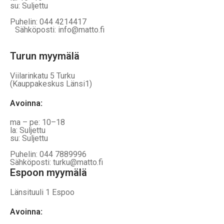
su: Suljettu
Puhelin: 044 4214417
Sähköposti: info@matto.fi
Turun myymälä
Viilarinkatu 5 Turku
(Kauppakeskus Länsi1)
Avoinna
:
ma – pe: 10–18
la: Suljettu
su: Suljettu
Puhelin: 044 7889996
Sähköposti: turku@matto.fi
Espoon myymälä
Länsituuli 1 Espoo
Avoinna
: