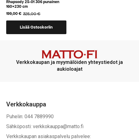
Rhapsody 25-01 306 punainen
160×230 cm
325,00
€
199,00
€
Alkuperäinen
Nykyinen
hinta
hinta
oli:
on:
Lisää Ostoskoriin
325,00 €.
199,00 €.
Verkkokaupan ja myymälöiden yhteystiedot ja
aukioloajat
Verkkokauppa
Puhelin: 044 7889990
Sähköposti: verkkokauppa@matto.fi
Verkkokaupan asiakaspalvelu palvelee: