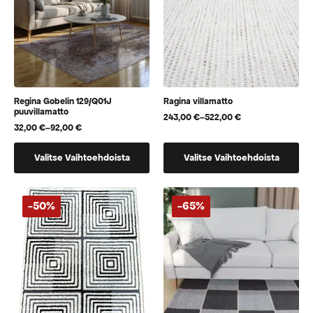
tuotteen
tuotteen
sivulla.
sivulla.
Regina Gobelin 129/Q01J
Ragina villamatto
puuvillamatto
243,00
€
–
522,00
€
Hintaluokka:
32,00
€
–
92,00
€
Hintaluokka:
243,00 €
32,00 €
-
Tällä
Tällä
-
522,00 €
Valitse Vaihtoehdoista
Valitse Vaihtoehdoista
92,00 €
tuotteella
tuotteella
on
on
useampi
useampi
-50%
-65%
muunnelma.
muunnelma.
Voit
Voit
tehdä
tehdä
valinnat
valinnat
tuotteen
tuotteen
sivulla.
sivulla.