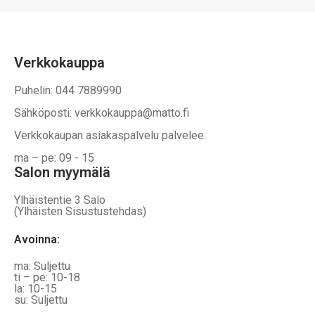
tuotteen
tuotteen
sivulla.
sivulla.
Verkkokauppa
Puhelin: 044 7889990
Sähköposti: verkkokauppa@matto.fi
Verkkokaupan asiakaspalvelu palvelee:
ma – pe: 09 - 15
Salon myymälä
Ylhäistentie 3 Salo
(Ylhäisten Sisustustehdas)
Avoinna:
ma: Suljettu
ti – pe: 10-18
la: 10-15
su: Suljettu