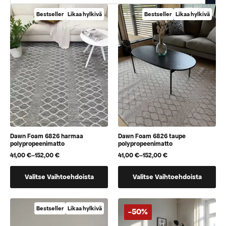
Bestseller
Likaa hylkivä
Bestseller
Likaa hylkivä
Dawn Foam 6826 harmaa
Dawn Foam 6826 taupe
polypropeenimatto
polypropeenimatto
41,00
€
–
152,00
€
41,00
€
–
152,00
€
Hintaluokka:
Hintaluokka:
41,00 €
41,00 €
Tällä
Tällä
-
-
Valitse Vaihtoehdoista
Valitse Vaihtoehdoista
152,00 €
152,00 €
tuotteella
tuotteella
on
on
useampi
useampi
Bestseller
Likaa hylkivä
-50%
muunnelma.
muunnelma.