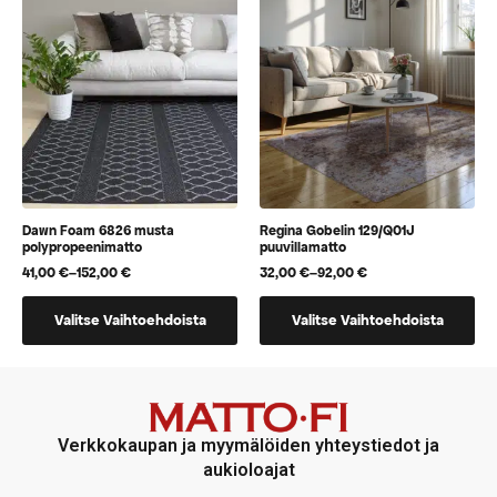
Voit
Voit
tehdä
tehdä
valinnat
valinnat
tuotteen
tuotteen
sivulla.
sivulla.
Dawn Foam 6826 musta
Regina Gobelin 129/Q01J
polypropeenimatto
puuvillamatto
41,00
€
–
152,00
€
32,00
€
–
92,00
€
Hintaluokka:
Hintaluokka:
41,00 €
32,00 €
Tällä
Tällä
-
-
Valitse Vaihtoehdoista
Valitse Vaihtoehdoista
152,00 €
92,00 €
tuotteella
tuotteella
on
on
useampi
useampi
muunnelma.
muunnelma.
Voit
Voit
Verkkokaupan ja myymälöiden yhteystiedot ja
tehdä
tehdä
aukioloajat
valinnat
valinnat