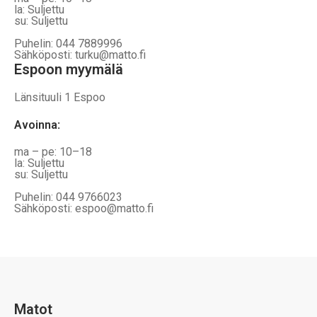
la: Suljettu
su: Suljettu
Puhelin: 044 7889996
Sähköposti: turku@matto.fi
Espoon myymälä
Länsituuli 1 Espoo
Avoinna
:
ma – pe: 10–18
la: Suljettu
su: Suljettu
Puhelin: 044 9766023
Sähköposti: espoo@matto.fi
Matot