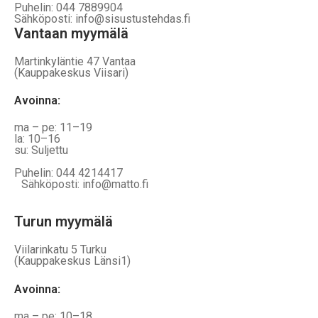
Puhelin: 044 7889904
Sähköposti: info@sisustustehdas.fi
Vantaan myymälä
Martinkyläntie 47 Vantaa
(Kauppakeskus Viisari)
Avoinna
:
ma – pe: 11–19
la: 10–16
su: Suljettu
Puhelin: 044 4214417
Sähköposti: info@matto.fi
Turun myymälä
Viilarinkatu 5 Turku
(Kauppakeskus Länsi1)
Avoinna
:
ma – pe: 10–18