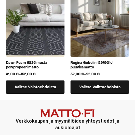
Voit
Voit
tehdä
tehdä
valinnat
valinnat
tuotteen
tuotteen
sivulla.
sivulla.
Dawn Foam 6826 musta
Regina Gobelin 129/Q01J
polypropeenimatto
puuvillamatto
41,00
€
–
152,00
€
32,00
€
–
92,00
€
Hintaluokka:
Hintaluokka:
41,00 €
32,00 €
Tällä
Tällä
-
-
Valitse Vaihtoehdoista
Valitse Vaihtoehdoista
152,00 €
92,00 €
tuotteella
tuotteella
on
on
useampi
useampi
muunnelma.
muunnelma.
Voit
Voit
Verkkokaupan ja myymälöiden yhteystiedot ja
tehdä
tehdä
aukioloajat
valinnat
valinnat