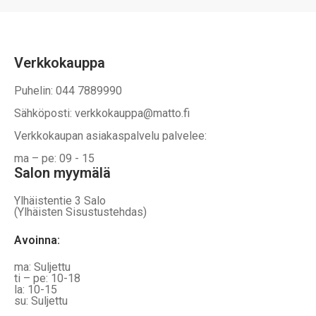
tuotteen
tuotteen
sivulla.
sivulla.
Verkkokauppa
Puhelin: 044 7889990
Sähköposti: verkkokauppa@matto.fi
Verkkokaupan asiakaspalvelu palvelee:
ma – pe: 09 - 15
Salon myymälä
Ylhäistentie 3 Salo
(Ylhäisten Sisustustehdas)
Avoinna:
ma: Suljettu
ti – pe: 10-18
la: 10-15
su: Suljettu