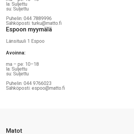
la: Suljettu
su: Suljettu
Puhelin: 044 7889996
Sähköposti: turku@matto.fi
Espoon myymälä
Länsituuli 1 Espoo
Avoinna
:
ma – pe: 10–18
la: Suljettu
su: Suljettu
Puhelin: 044 9766023
Sähköposti: espoo@matto.fi
Matot