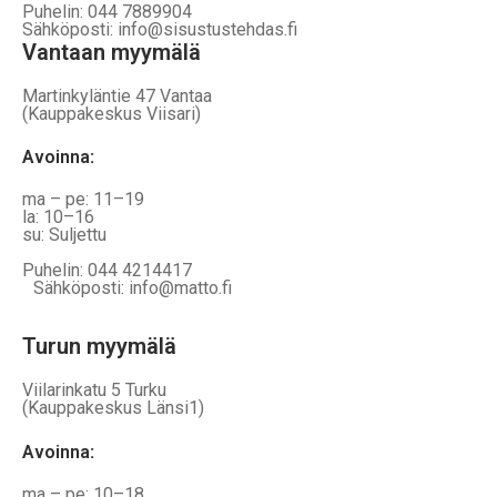
Puhelin: 044 7889904
Sähköposti: info@sisustustehdas.fi
Vantaan myymälä
Martinkyläntie 47 Vantaa
(Kauppakeskus Viisari)
Avoinna
:
ma – pe: 11–19
la: 10–16
su: Suljettu
Puhelin: 044 4214417
Sähköposti: info@matto.fi
Turun myymälä
Viilarinkatu 5 Turku
(Kauppakeskus Länsi1)
Avoinna
:
ma – pe: 10–18