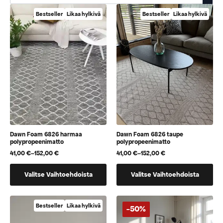
Bestseller
Likaa hylkivä
Bestseller
Likaa hylkivä
Dawn Foam 6826 harmaa
Dawn Foam 6826 taupe
polypropeenimatto
polypropeenimatto
41,00
€
–
152,00
€
41,00
€
–
152,00
€
Hintaluokka:
Hintaluokka:
41,00 €
41,00 €
Tällä
Tällä
-
-
Valitse Vaihtoehdoista
Valitse Vaihtoehdoista
152,00 €
152,00 €
tuotteella
tuotteella
on
on
useampi
useampi
Bestseller
Likaa hylkivä
-50%
muunnelma.
muunnelma.