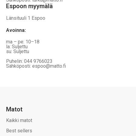
Espoon myymälä
Länsituuli 1 Espoo
Avoinna
:
ma – pe: 10–18
la: Suljettu
su: Suljettu
Puhelin: 044 9766023
Sähköposti: espoo@matto.fi
Matot
Kaikki matot
Best sellers