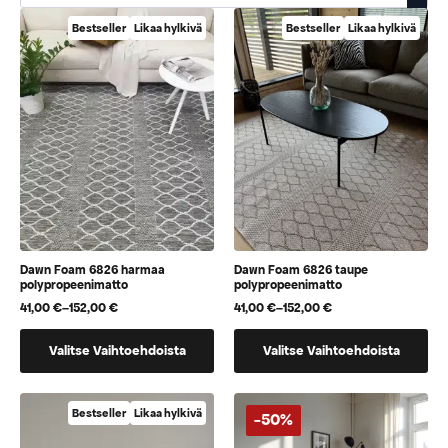
Bestseller
Likaa hylkivä
Bestseller
Likaa hylkivä
Dawn Foam 6826 harmaa
Dawn Foam 6826 taupe
polypropeenimatto
polypropeenimatto
41,00
€
–
152,00
€
41,00
€
–
152,00
€
Hintaluokka:
Hintaluokka:
41,00 €
41,00 €
Tällä
Tällä
-
-
Valitse Vaihtoehdoista
Valitse Vaihtoehdoista
152,00 €
152,00 €
tuotteella
tuotteella
on
on
useampi
useampi
Bestseller
Likaa hylkivä
-50%
muunnelma.
muunnelma.