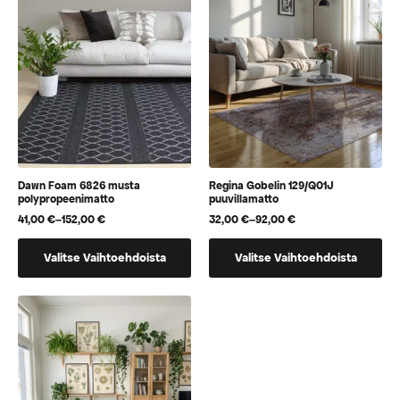
Voit
Voit
tehdä
tehdä
valinnat
valinnat
tuotteen
tuotteen
sivulla.
sivulla.
Dawn Foam 6826 musta
Regina Gobelin 129/Q01J
polypropeenimatto
puuvillamatto
41,00
€
–
152,00
€
32,00
€
–
92,00
€
Hintaluokka:
Hintaluokka:
41,00 €
32,00 €
Tällä
Tällä
-
-
Valitse Vaihtoehdoista
Valitse Vaihtoehdoista
152,00 €
92,00 €
tuotteella
tuotteella
on
on
useampi
useampi
muunnelma.
muunnelma.
Voit
Voit
tehdä
tehdä
valinnat
valinnat