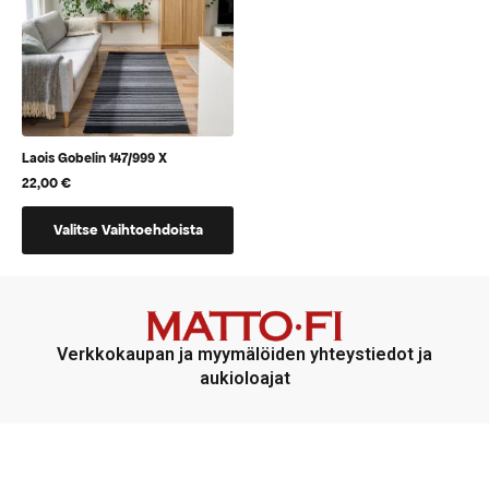
tuotteen
tuotteen
sivulla.
sivulla.
Laois Gobelin 147/999 X
22,00
€
Tällä
Valitse Vaihtoehdoista
tuotteella
on
useampi
muunnelma.
Voit
Verkkokaupan ja myymälöiden yhteystiedot ja
tehdä
aukioloajat
valinnat
tuotteen
sivulla.