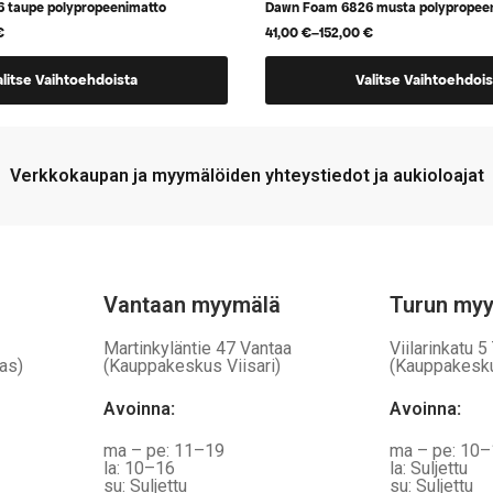
 taupe polypropeenimatto
Dawn Foam 6826 musta polypropee
€
41,00
€
–
152,00
€
Hintaluokka:
41,00 €
Tällä
-
alitse Vaihtoehdoista
Valitse Vaihtoehdois
152,00 €
tuotteella
on
useampi
Verkkokaupan ja myymälöiden yhteystiedot ja aukioloajat
.
muunnelma.
Voit
tehdä
valinnat
tuotteen
Vantaan myymälä
Turun my
sivulla.
Martinkyläntie 47 Vantaa
Viilarinkatu 5
as)
(Kauppakeskus Viisari)
(Kauppakesk
Avoinna
:
Avoinna
:
ma – pe: 11–19
ma – pe: 10
la: 10–16
la: Suljettu
su: Suljettu
su: Suljettu