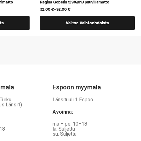
nimatto
Regina Gobelin 129/Q01J puuvillamatto
32,00
€
–
92,00
€
Hintaluokka:
32,00 €
Tällä
-
ta
Valitse Vaihtoehdoista
92,00 €
tuotteella
on
useampi
muunnelma.
Voit
tehdä
valinnat
tuotteen
ymälä
Espoon myymälä
sivulla.
 Turku
Länsituuli 1 Espoo
us Länsi1)
Avoinna
:
ma – pe: 10–18
–18
la: Suljettu
su: Suljettu