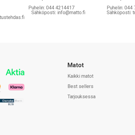
Puhelin: 044 4214417
Puhelin: 044
Sähköposti: info@matto.fi
Sähköposti: t
tustehdas.fi
Matot
Kaikki matot
Best sellers
Tarjouksessa