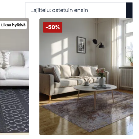
Likaa hylkivä
-50%