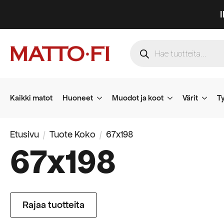
Products
search
Kaikki matot
Huoneet
Muodot ja koot
Värit
Ty
Etusivu
Tuote Koko
67x198
67x198
Rajaa tuotteita