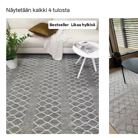
Suosituimmat
Näytetään kaikki 4 tulosta
ensin
Bestseller
Likaa hylkivä