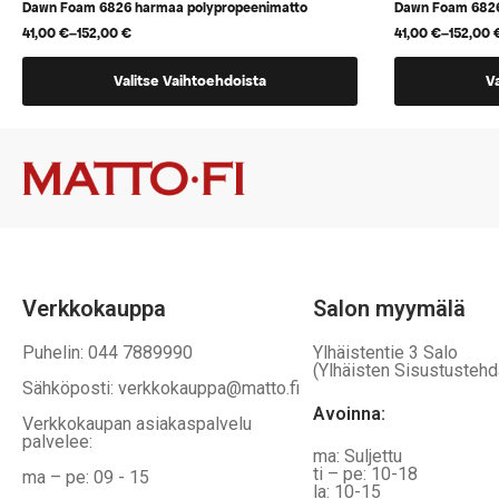
Dawn Foam 6826 harmaa polypropeenimatto
Dawn Foam 6826
41,00
€
–
152,00
€
41,00
€
–
152,00
Hintaluokka:
Hintaluokka:
41,00 €
41,00 €
Tällä
Tällä
-
-
Valitse Vaihtoehdoista
V
152,00 €
152,00 €
tuotteella
tuotteella
on
on
useampi
useampi
muunnelma.
muunnelma
Voit
Voit
tehdä
tehdä
valinnat
valinnat
tuotteen
tuotteen
Verkkokauppa
Salon myymälä
sivulla.
sivulla.
Puhelin: 044 7889990
Ylhäistentie 3 Salo
(Ylhäisten Sisustustehd
Sähköposti: verkkokauppa@matto.fi
Avoinna:
Verkkokaupan asiakaspalvelu
palvelee:
ma: Suljettu
ti – pe: 10-18
ma – pe: 09 - 15
la: 10-15