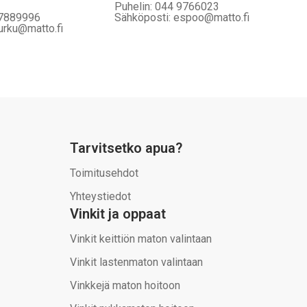
Puhelin: 044 9766023
 7889996
Sähköposti: espoo@matto.fi
urku@matto.fi
Tarvitsetko apua?
Toimitusehdot
Yhteystiedot
Vinkit ja oppaat
Vinkit keittiön maton valintaan
Vinkit lastenmaton valintaan
Vinkkejä maton hoitoon