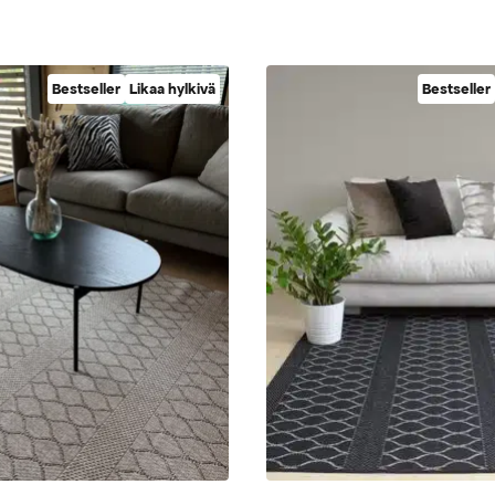
Bestseller
Likaa hylkivä
Bestseller