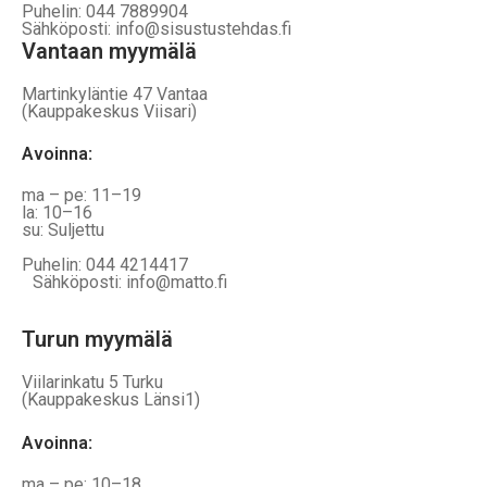
Puhelin: 044 7889904
Sähköposti: info@sisustustehdas.fi
Vantaan myymälä
Martinkyläntie 47 Vantaa
(Kauppakeskus Viisari)
Avoinna
:
ma – pe: 11–19
la: 10–16
su: Suljettu
Puhelin: 044 4214417
Sähköposti: info@matto.fi
Turun myymälä
Viilarinkatu 5 Turku
(Kauppakeskus Länsi1)
Avoinna
:
ma – pe: 10–18