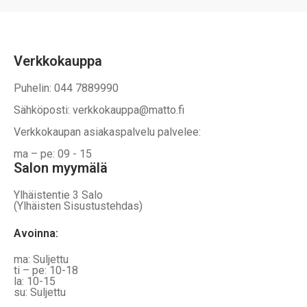
tuotteen
tuotteen
sivulla.
sivulla.
Verkkokauppa
Puhelin: 044 7889990
Sähköposti: verkkokauppa@matto.fi
Verkkokaupan asiakaspalvelu palvelee:
ma – pe: 09 - 15
Salon myymälä
Ylhäistentie 3 Salo
(Ylhäisten Sisustustehdas)
Avoinna:
ma: Suljettu
ti – pe: 10-18
la: 10-15
su: Suljettu