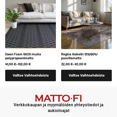
Voit
Voit
tehdä
tehdä
valinnat
valinnat
tuotteen
tuotteen
sivulla.
sivulla.
Dawn Foam 6826 musta
Regina Gobelin 129/Q01J
polypropeenimatto
puuvillamatto
41,00
€
–
152,00
€
32,00
€
–
92,00
€
Hintaluokka:
Hintaluokka:
41,00 €
32,00 €
Tällä
Tällä
-
-
Valitse Vaihtoehdoista
Valitse Vaihtoehdoista
152,00 €
92,00 €
tuotteella
tuotteella
on
on
useampi
useampi
muunnelma.
muunnelma.
Voit
Voit
Verkkokaupan ja myymälöiden yhteystiedot ja
tehdä
tehdä
aukioloajat
valinnat
valinnat