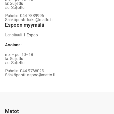
la: Suljettu
su: Suljettu
Puhelin: 044 7889996
Sähköposti: turku@matto.fi
Espoon myymälä
Länsituuli 1 Espoo
Avoinna
:
ma – pe: 10–18
la: Suljettu
su: Suljettu
Puhelin: 044 9766023
Sähköposti: espoo@matto.fi
Matot