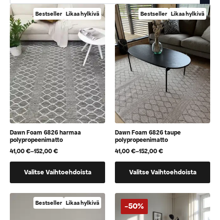
Bestseller
Likaa hylkivä
Bestseller
Likaa hylkivä
Dawn Foam 6826 harmaa
Dawn Foam 6826 taupe
polypropeenimatto
polypropeenimatto
41,00
€
–
152,00
€
41,00
€
–
152,00
€
Hintaluokka:
Hintaluokka:
41,00 €
41,00 €
Tällä
Tällä
-
-
Valitse Vaihtoehdoista
Valitse Vaihtoehdoista
152,00 €
152,00 €
tuotteella
tuotteella
on
on
useampi
useampi
Bestseller
Likaa hylkivä
-50%
muunnelma.
muunnelma.