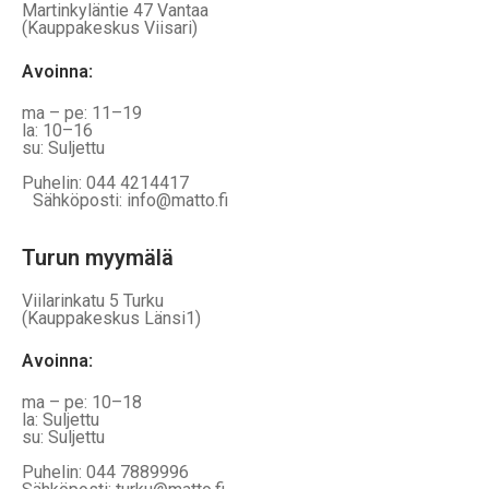
Martinkyläntie 47 Vantaa
(Kauppakeskus Viisari)
Avoinna
:
ma – pe: 11–19
la: 10–16
su: Suljettu
Puhelin: 044 4214417
Sähköposti: info@matto.fi
Turun myymälä
Viilarinkatu 5 Turku
(Kauppakeskus Länsi1)
Avoinna
:
ma – pe: 10–18
la: Suljettu
su: Suljettu
Puhelin: 044 7889996