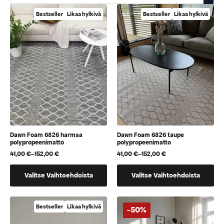
Bestseller
Likaa hylkivä
Bestseller
Likaa hylkivä
Dawn Foam 6826 harmaa
Dawn Foam 6826 taupe
polypropeenimatto
polypropeenimatto
41,00
€
–
152,00
€
41,00
€
–
152,00
€
Hintaluokka:
Hintaluokka:
41,00 €
41,00 €
Tällä
Tällä
-
-
Valitse Vaihtoehdoista
Valitse Vaihtoehdoista
152,00 €
152,00 €
tuotteella
tuotteella
on
on
useampi
useampi
Bestseller
Likaa hylkivä
-50%
muunnelma.
muunnelma.