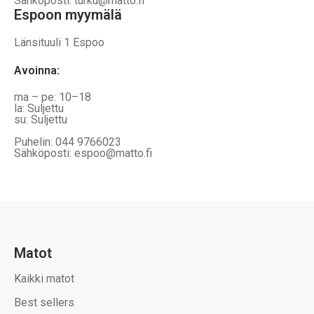
Sähköposti: turku@matto.fi
Espoon myymälä
Länsituuli 1 Espoo
Avoinna
:
ma – pe: 10–18
la: Suljettu
su: Suljettu
Puhelin: 044 9766023
Sähköposti: espoo@matto.fi
Matot
Kaikki matot
Best sellers