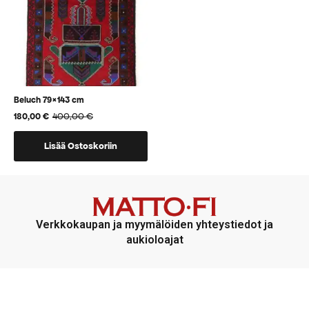
tuotteen
tuotteen
sivulla.
sivulla.
Beluch 79×143 cm
400,00
€
180,00
€
Alkuperäinen
Nykyinen
hinta
hinta
oli:
on:
Lisää Ostoskoriin
400,00 €.
180,00 €.
Verkkokaupan ja myymälöiden yhteystiedot ja
aukioloajat