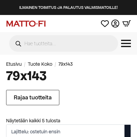
ILMAINEN TOIMITUS JA PALAUTUS VALMISMATOILLE!
Products
search
Etusivu
Tuote Koko
79x143
79x143
Rajaa tuotteita
Suosituimmat
Näytetään kaikki 5 tulosta
ensin