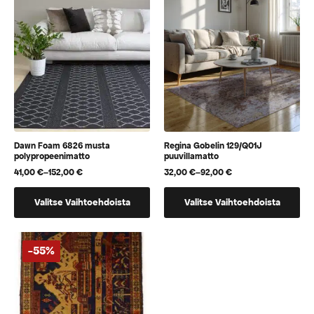
Voit
Voit
tehdä
tehdä
valinnat
valinnat
tuotteen
tuotteen
sivulla.
sivulla.
Dawn Foam 6826 musta
Regina Gobelin 129/Q01J
polypropeenimatto
puuvillamatto
41,00
€
–
152,00
€
32,00
€
–
92,00
€
Hintaluokka:
Hintaluokka:
41,00 €
32,00 €
Tällä
Tällä
-
-
Valitse Vaihtoehdoista
Valitse Vaihtoehdoista
152,00 €
92,00 €
tuotteella
tuotteella
on
on
useampi
useampi
-55%
muunnelma.
muunnelma.
Voit
Voit
tehdä
tehdä
valinnat
valinnat