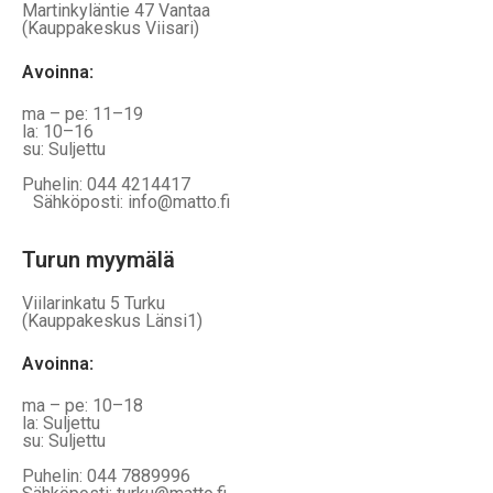
Martinkyläntie 47 Vantaa
(Kauppakeskus Viisari)
Avoinna
:
ma – pe: 11–19
la: 10–16
su: Suljettu
Puhelin: 044 4214417
Sähköposti: info@matto.fi
Turun myymälä
Viilarinkatu 5 Turku
(Kauppakeskus Länsi1)
Avoinna
:
ma – pe: 10–18
la: Suljettu
su: Suljettu
Puhelin: 044 7889996