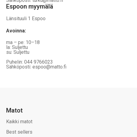
Sähköposti: turku@matto.fi
Espoon myymälä
Länsituuli 1 Espoo
Avoinna
:
ma – pe: 10–18
la: Suljettu
su: Suljettu
Puhelin: 044 9766023
Sähköposti: espoo@matto.fi
Matot
Kaikki matot
Best sellers