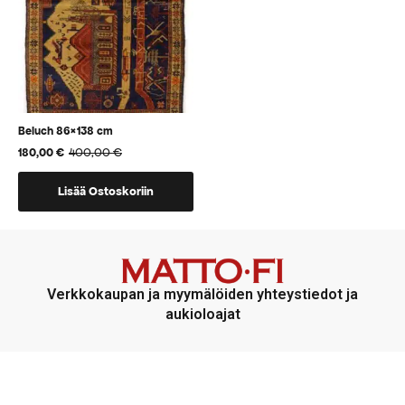
tuotteen
tuotteen
sivulla.
sivulla.
Beluch 86×138 cm
400,00
€
180,00
€
Alkuperäinen
Nykyinen
hinta
hinta
oli:
on:
Lisää Ostoskoriin
400,00 €.
180,00 €.
Verkkokaupan ja myymälöiden yhteystiedot ja
aukioloajat