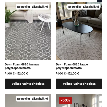
Bestseller
Likaa hylkivä
Bestseller
Likaa hylkivä
Dawn Foam 6826 harmaa
Dawn Foam 6826 taupe
polypropeenimatto
polypropeenimatto
41,00
€
–
152,00
€
41,00
€
–
152,00
€
Hintaluokka:
Hintaluokka:
41,00 €
41,00 €
Tällä
Tällä
-
-
Valitse Vaihtoehdoista
Valitse Vaihtoehdoista
152,00 €
152,00 €
tuotteella
tuotteella
on
on
useampi
useampi
Bestseller
Likaa hylkivä
-50%
muunnelma.
muunnelma.