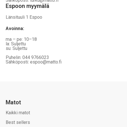
Sähköposti: turku@matto.fi
Espoon myymälä
Länsituuli 1 Espoo
Avoinna
:
ma – pe: 10–18
la: Suljettu
su: Suljettu
Puhelin: 044 9766023
Sähköposti: espoo@matto.fi
Matot
Kaikki matot
Best sellers