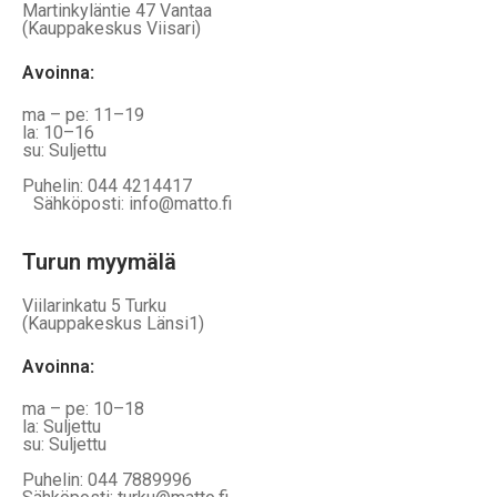
Martinkyläntie 47 Vantaa
(Kauppakeskus Viisari)
Avoinna
:
ma – pe: 11–19
la: 10–16
su: Suljettu
Puhelin: 044 4214417
Sähköposti: info@matto.fi
Turun myymälä
Viilarinkatu 5 Turku
(Kauppakeskus Länsi1)
Avoinna
:
ma – pe: 10–18
la: Suljettu
su: Suljettu
Puhelin: 044 7889996