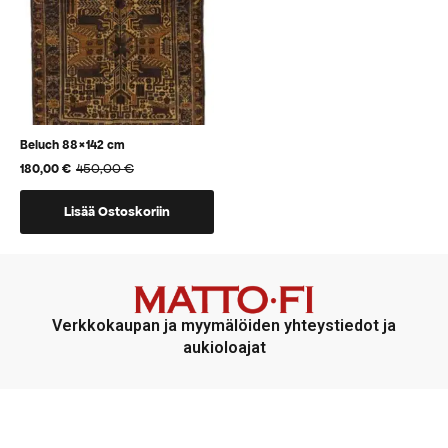
tuotteen
tuotteen
sivulla.
sivulla.
Beluch 88×142 cm
450,00
€
180,00
€
Alkuperäinen
Nykyinen
hinta
hinta
oli:
on:
Lisää Ostoskoriin
450,00 €.
180,00 €.
Verkkokaupan ja myymälöiden yhteystiedot ja
aukioloajat