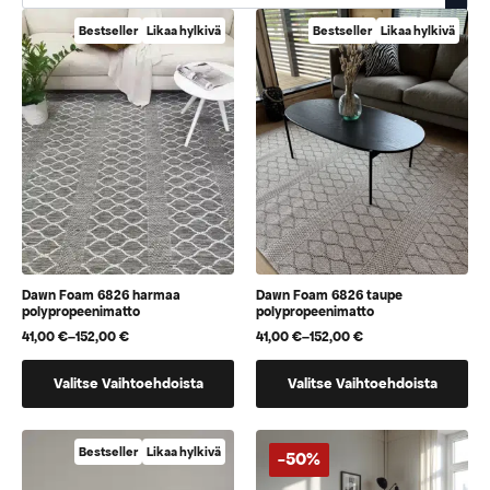
Bestseller
Likaa hylkivä
Bestseller
Likaa hylkivä
Dawn Foam 6826 harmaa
Dawn Foam 6826 taupe
polypropeenimatto
polypropeenimatto
41,00
€
–
152,00
€
41,00
€
–
152,00
€
Hintaluokka:
Hintaluokka:
41,00 €
41,00 €
Tällä
Tällä
-
-
Valitse Vaihtoehdoista
Valitse Vaihtoehdoista
152,00 €
152,00 €
tuotteella
tuotteella
on
on
useampi
useampi
Bestseller
Likaa hylkivä
-50%
muunnelma.
muunnelma.