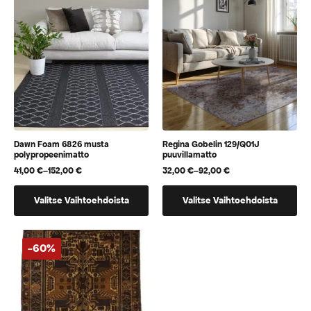
Voit
Voit
tehdä
tehdä
valinnat
valinnat
tuotteen
tuotteen
sivulla.
sivulla.
Dawn Foam 6826 musta
Regina Gobelin 129/Q01J
polypropeenimatto
puuvillamatto
41,00
€
–
152,00
€
32,00
€
–
92,00
€
Hintaluokka:
Hintaluokka:
41,00 €
32,00 €
Tällä
Tällä
-
-
Valitse Vaihtoehdoista
Valitse Vaihtoehdoista
152,00 €
92,00 €
tuotteella
tuotteella
on
on
useampi
useampi
-60%
muunnelma.
muunnelma.
Voit
Voit
tehdä
tehdä
valinnat
valinnat