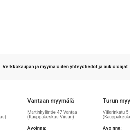
Verkkokaupan ja myymälöiden yhteystiedot ja aukioloajat
Vantaan myymälä
Turun my
Martinkyläntie 47 Vantaa
Viilarinkatu 5
as)
(Kauppakeskus Viisari)
(Kauppakesk
Avoinna
:
Avoinna
: