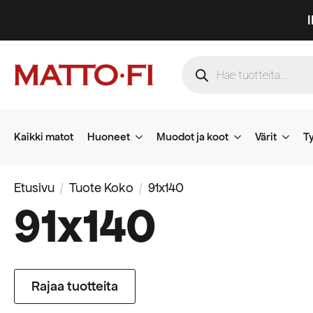
Products
search
Kaikki matot
Huoneet
Muodot ja koot
Värit
Ty
Etusivu
Tuote Koko
91x140
91x140
Rajaa tuotteita