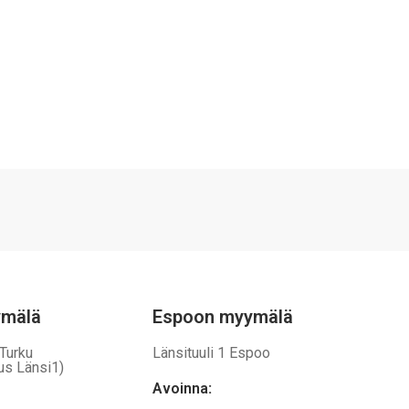
ymälä
Espoon myymälä
 Turku
Länsituuli 1 Espoo
us Länsi1)
Avoinna
: