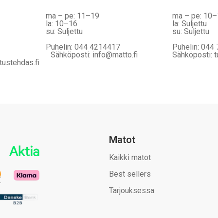
ma – pe: 11–19
ma – pe: 10
la: 10–16
la: Suljettu
su: Suljettu
su: Suljettu
Puhelin: 044 4214417
Puhelin: 044
Sähköposti: info@matto.fi
Sähköposti: t
tustehdas.fi
Matot
Kaikki matot
Best sellers
Tarjouksessa