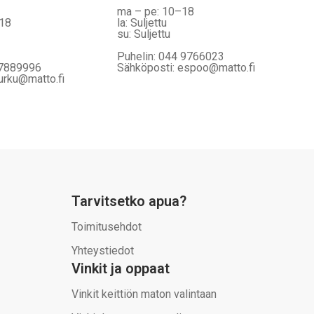
ma – pe: 10–18
–18
la: Suljettu
su: Suljettu
Puhelin: 044 9766023
 7889996
Sähköposti: espoo@matto.fi
urku@matto.fi
Tarvitsetko apua?
Toimitusehdot
Yhteystiedot
Vinkit ja oppaat
Vinkit keittiön maton valintaan