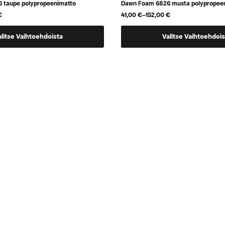
 taupe polypropeenimatto
Dawn Foam 6826 musta polypropee
€
41,00
€
–
152,00
€
Hintaluokka:
41,00 €
Tällä
-
alitse Vaihtoehdoista
Valitse Vaihtoehdois
152,00 €
tuotteella
on
useampi
.
muunnelma.
Voit
tehdä
valinnat
tuotteen
sivulla.