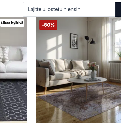
Likaa hylkivä
-50%