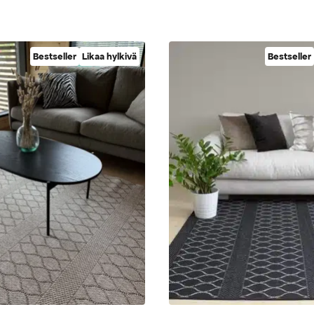
Bestseller
Likaa hylkivä
Bestseller