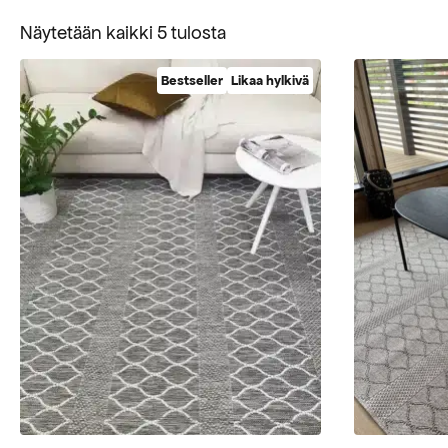
Suosituimmat
Näytetään kaikki 5 tulosta
ensin
Bestseller
Likaa hylkivä