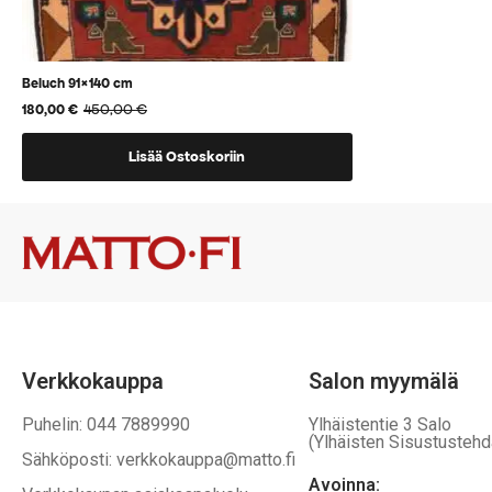
Beluch 91×140 cm
450,00
€
180,00
€
Alkuperäinen
Nykyinen
hinta
hinta
oli:
on:
Lisää Ostoskoriin
450,00 €.
180,00 €.
Verkkokauppa
Salon myymälä
Puhelin: 044 7889990
Ylhäistentie 3 Salo
(Ylhäisten Sisustustehd
Sähköposti: verkkokauppa@matto.fi
Avoinna: