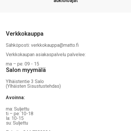
aukioloajat
Verkkokauppa
Sähköposti: verkkokauppa@matto.fi
Verkkokaupan asiakaspalvelu palvelee:
ma – pe: 09 - 15
Salon myymälä
Ylhäistentie 3 Salo
(Ylhäisten Sisustustehdas)
Avoinna:
ma: Suljettu
ti – pe: 10-18
la: 10-15
su: Suljettu