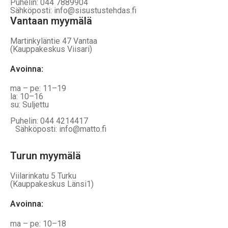
Puhelin: 044 7889904
Sähköposti: info@sisustustehdas.fi
Vantaan myymälä
Martinkyläntie 47 Vantaa
(Kauppakeskus Viisari)
Avoinna
:
ma – pe: 11–19
la: 10–16
su: Suljettu
Puhelin: 044 4214417
Sähköposti: info@matto.fi
Turun myymälä
Viilarinkatu 5 Turku
(Kauppakeskus Länsi1)
Avoinna
:
ma – pe: 10–18