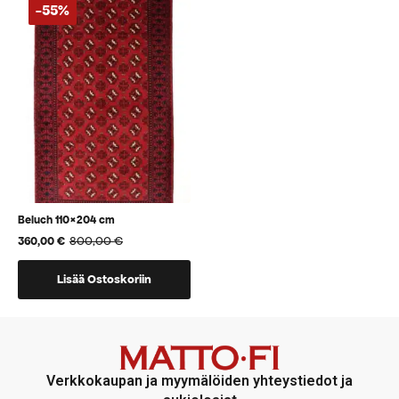
-55%
Beluch 110×204 cm
800,00
€
360,00
€
Alkuperäinen
Nykyinen
hinta
hinta
oli:
on:
Lisää Ostoskoriin
800,00 €.
360,00 €.
Verkkokaupan ja myymälöiden yhteystiedot ja