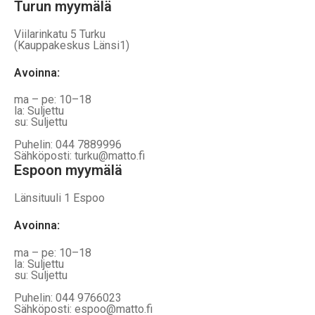
Turun myymälä
Viilarinkatu 5 Turku
(Kauppakeskus Länsi1)
Avoinna
:
ma – pe: 10–18
la: Suljettu
su: Suljettu
Puhelin: 044 7889996
Sähköposti: turku@matto.fi
Espoon myymälä
Länsituuli 1 Espoo
Avoinna
:
ma – pe: 10–18
la: Suljettu
su: Suljettu
Puhelin: 044 9766023
Sähköposti: espoo@matto.fi