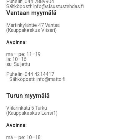
Puhelin: 044 7889904
Sähköposti: info@sisustustehdas.fi
Vantaan myymälä
Martinkyläntie 47 Vantaa
(Kauppakeskus Viisari)
Avoinna
:
ma – pe: 11–19
la: 10–16
su: Suljettu
Puhelin: 044 4214417
Sähköposti: info@matto.fi
Turun myymälä
Viilarinkatu 5 Turku
(Kauppakeskus Länsi1)
Avoinna
:
ma – pe: 10–18