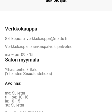
aukioloajat
Verkkokauppa
Sähköposti: verkkokauppa@matto.fi
Verkkokaupan asiakaspalvelu palvelee:
ma – pe: 09 - 15
Salon myymälä
Ylhäistentie 3 Salo
(Ylhäisten Sisustustehdas)
Avoinna:
ma: Suljettu
ti – pe: 10-18
la: 10-15
su: Suljettu