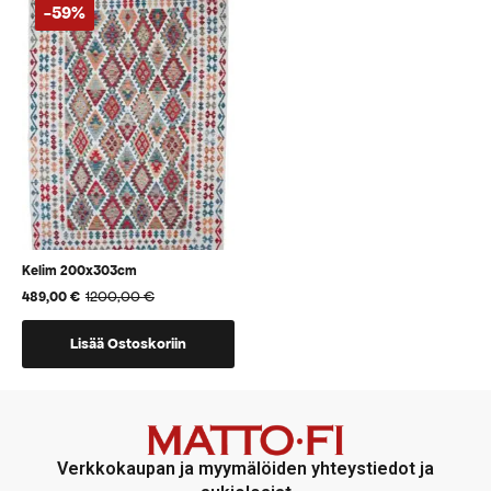
-59%
Kelim 200x303cm
1200,00
€
489,00
€
Alkuperäinen
Nykyinen
hinta
hinta
oli:
on:
Lisää Ostoskoriin
1200,00 €.
489,00 €.
Verkkokaupan ja myymälöiden yhteystiedot ja