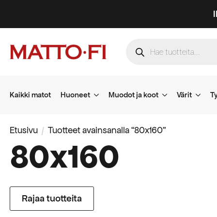
Products
search
Kaikki matot
Huoneet
Muodot ja koot
Värit
Ty
Etusivu
Tuotteet avainsanalla “80x160”
80x160
Rajaa tuotteita