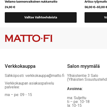
Vellamo luonnonvalkoinen nukkamatto
Artica ryijymatt
24,90
€
56,00
€
–
93,00
Hintaluokka:
56,00 €
Tällä
Tällä
-
Valitse Vaihtoehdoista
V
93,00 €
tuotteella
tuotteella
on
on
useampi
useampi
muunnelma.
muunnelma
Voit
Voit
tehdä
tehdä
valinnat
valinnat
tuotteen
tuotteen
Verkkokauppa
Salon myymälä
sivulla.
sivulla.
Sähköposti: verkkokauppa@matto.fi
Ylhäistentie 3 Salo
(Ylhäisten Sisustustehd
Verkkokaupan asiakaspalvelu
palvelee:
Avoinna:
ma – pe: 09 - 15
ma: Suljettu
ti – pe: 10-18
la: 10-15