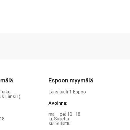
ymälä
Espoon myymälä
 Turku
Länsituuli 1 Espoo
us Länsi1)
Avoinna
:
ma – pe: 10–18
–18
la: Suljettu
su: Suljettu