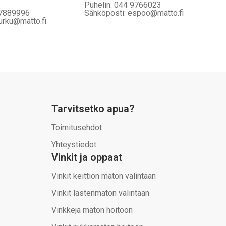
Puhelin: 044 9766023
 7889996
Sähköposti: espoo@matto.fi
urku@matto.fi
Tarvitsetko apua?
Toimitusehdot
Yhteystiedot
Vinkit ja oppaat
Vinkit keittiön maton valintaan
Vinkit lastenmaton valintaan
Vinkkejä maton hoitoon