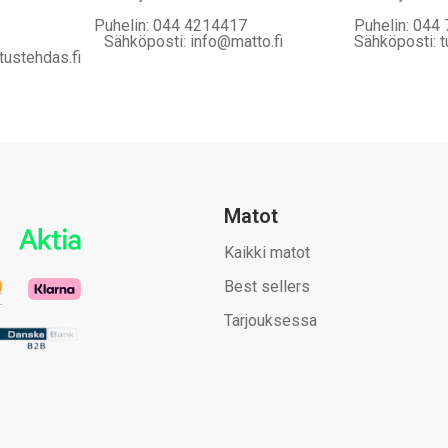
Puhelin: 044 4214417
Puhelin: 044
Sähköposti: info@matto.fi
Sähköposti: t
tustehdas.fi
Matot
Kaikki matot
Best sellers
Tarjouksessa