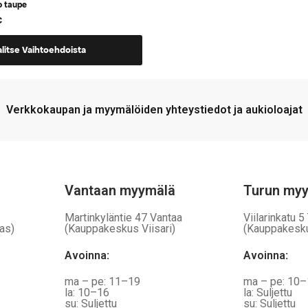
o taupe
€
alitse Vaihtoehdoista
Verkkokaupan ja myymälöiden yhteystiedot ja aukioloajat
.
Vantaan myymälä
Turun my
Martinkyläntie 47 Vantaa
Viilarinkatu 5
as)
(Kauppakeskus Viisari)
(Kauppakesk
Avoinna
:
Avoinna
:
ma – pe: 11–19
ma – pe: 10
la: 10–16
la: Suljettu
su: Suljettu
su: Suljettu