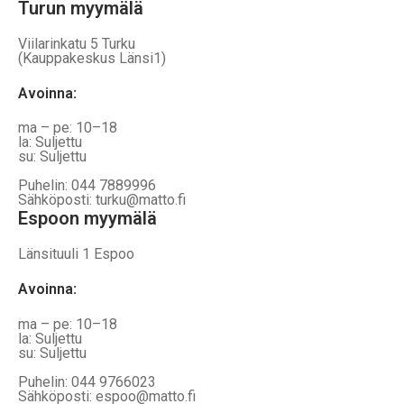
Turun myymälä
Viilarinkatu 5 Turku
(Kauppakeskus Länsi1)
Avoinna
:
ma – pe: 10–18
la: Suljettu
su: Suljettu
Puhelin: 044 7889996
Sähköposti: turku@matto.fi
Espoon myymälä
Länsituuli 1 Espoo
Avoinna
:
ma – pe: 10–18
la: Suljettu
su: Suljettu
Puhelin: 044 9766023
Sähköposti: espoo@matto.fi