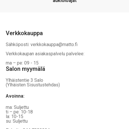
aukioloajat
Verkkokauppa
Sähköposti: verkkokauppa@matto.fi
Verkkokaupan asiakaspalvelu palvelee:
ma – pe: 09 - 15
Salon myymälä
Ylhäistentie 3 Salo
(Ylhäisten Sisustustehdas)
Avoinna:
ma: Suljettu
ti – pe: 10-18
la: 10-15
su: Suljettu