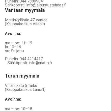
Puhelin: 044 7889904
Sähköposti: info@sisustustehdas.fi
Vantaan myymälä
Martinkyläntie 47 Vantaa
(Kauppakeskus Viisari)
Avoinna
:
ma – pe: 11–19
la: 10–16
su: Suljettu
Puhelin: 044 4214417
Sähköposti: info@matto.fi
Turun myymälä
Viilarinkatu 5 Turku
(Kauppakeskus Länsi1)
Avoinna
:
ma – pe: 10–18