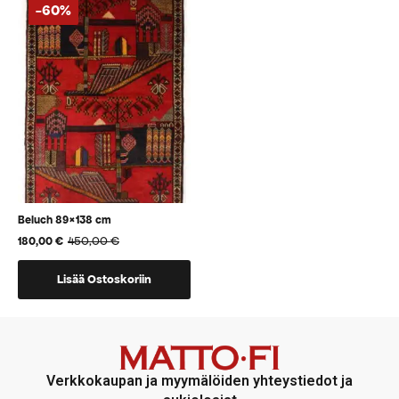
-60%
Beluch 89×138 cm
450,00
€
180,00
€
Alkuperäinen
Nykyinen
hinta
hinta
oli:
on:
Lisää Ostoskoriin
450,00 €.
180,00 €.
Verkkokaupan ja myymälöiden yhteystiedot ja