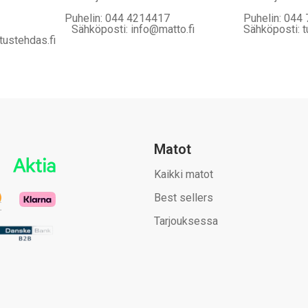
Puhelin: 044 4214417
Puhelin: 044
Sähköposti: info@matto.fi
Sähköposti: t
tustehdas.fi
Matot
Kaikki matot
Best sellers
Tarjouksessa