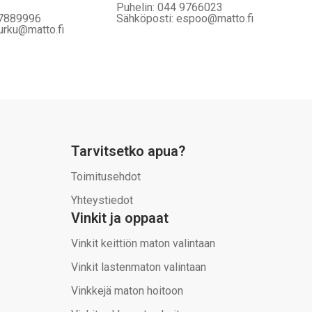
Puhelin: 044 9766023
 7889996
Sähköposti: espoo@matto.fi
urku@matto.fi
Tarvitsetko apua?
Toimitusehdot
Yhteystiedot
Vinkit ja oppaat
Vinkit keittiön maton valintaan
Vinkit lastenmaton valintaan
Vinkkejä maton hoitoon