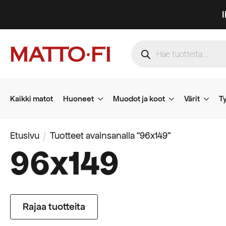
Products
search
Kaikki matot
Huoneet
Muodot ja koot
Värit
Ty
Etusivu
Tuotteet avainsanalla “96x149”
96x149
Rajaa tuotteita