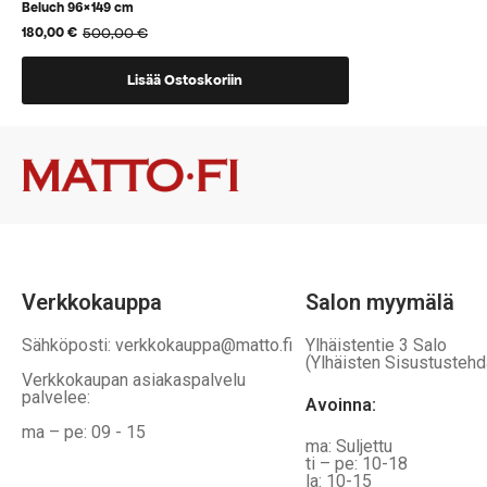
Beluch 96×149 cm
500,00
€
180,00
€
Alkuperäinen
Nykyinen
hinta
hinta
oli:
on:
Lisää Ostoskoriin
500,00 €.
180,00 €.
Verkkokauppa
Salon myymälä
Sähköposti: verkkokauppa@matto.fi
Ylhäistentie 3 Salo
(Ylhäisten Sisustustehd
Verkkokaupan asiakaspalvelu
palvelee:
Avoinna:
ma – pe: 09 - 15
ma: Suljettu
ti – pe: 10-18
la: 10-15