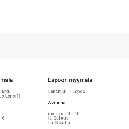
ymälä
Espoon myymälä
 Turku
Länsituuli 1 Espoo
us Länsi1)
Avoinna
:
ma – pe: 10–18
–18
la: Suljettu
su: Suljettu