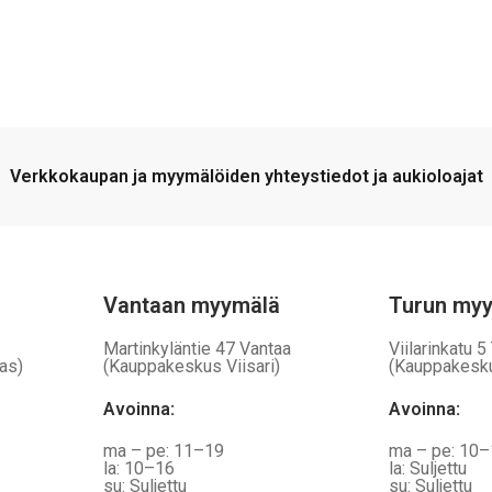
Verkkokaupan ja myymälöiden yhteystiedot ja aukioloajat
Vantaan myymälä
Turun my
Martinkyläntie 47 Vantaa
Viilarinkatu 5
as)
(Kauppakeskus Viisari)
(Kauppakesk
Avoinna
:
Avoinna
:
ma – pe: 11–19
ma – pe: 10
la: 10–16
la: Suljettu
su: Suljettu
su: Suljettu