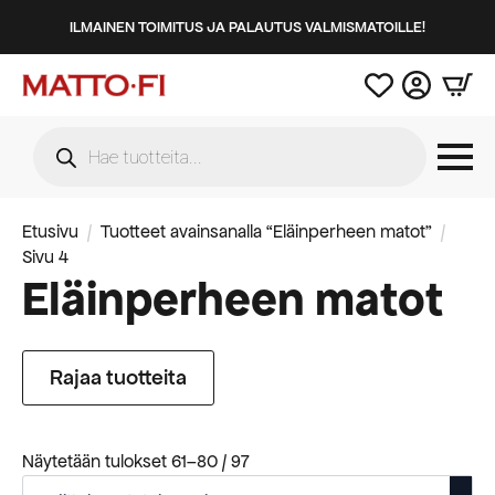
ILMAINEN TOIMITUS JA PALAUTUS VALMISMATOILLE!
Products
search
Etusivu
Tuotteet avainsanalla “Eläinperheen matot”
Sivu 4
Eläinperheen matot
Rajaa tuotteita
Suosituimmat
Näytetään tulokset 61–80 / 97
ensin