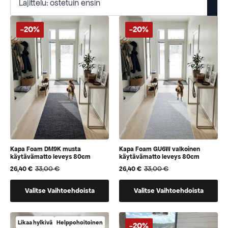
-20%
-20%
Kapa Foam DM9K musta
Kapa Foam GU6W valkoinen
käytävämatto leveys 80cm
käytävämatto leveys 80cm
33,00
€
33,00
€
26,40
€
26,40
€
Alkuperäinen
Nykyinen
Alkuperäinen
Nykyinen
hinta
hinta
hinta
hinta
Tällä
Tällä
oli:
on:
oli:
on:
Valitse Vaihtoehdoista
Valitse Vaihtoehdoista
33,00 €.
26,40 €.
33,00 €.
26,40 €.
tuotteella
tuotteella
on
on
vaihtoehtoja,
vaihtoehtoja,
Likaa hylkivä
Helppohoitoinen
-20%