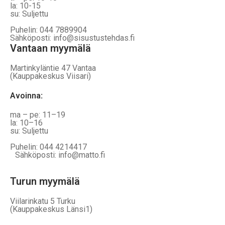
la: 10-15
su: Suljettu
Puhelin: 044 7889904
Sähköposti: info@sisustustehdas.fi
Vantaan myymälä
Martinkyläntie 47 Vantaa
(Kauppakeskus Viisari)
Avoinna
:
ma – pe: 11–19
la: 10–16
su: Suljettu
Puhelin: 044 4214417
Sähköposti: info@matto.fi
Turun myymälä
Viilarinkatu 5 Turku
(Kauppakeskus Länsi1)