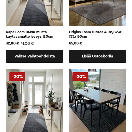
Kapa Foam DM9K musta
Origins Foam ruskea 4881/S23H
käytävämatto leveys 120cm
133x190cm
41,00
€
65,00
€
32,80
€
Alkuperäinen
Nykyinen
hinta
hinta
Tällä
oli:
on:
Valitse Vaihtoehdoista
Lisää Ostoskoriin
41,00 €.
32,80 €.
tuotteella
on
vaihtoehtoja,
-20%
-20%
jotka
voidaan
valita
tuotteen
sivulla