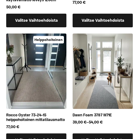
käytävämatto leveys 120cm
77,00
€
50,00
€
Tällä
Tällä
Valitse Vaihtoehdoista
Valitse Vaihtoehdoista
tuotteella
tuotteella
on
on
vaihtoehtoja,
vaihtoehtoja,
Helppohoitoinen
jotka
jotka
voidaan
voidaan
valita
valita
tuotteen
tuotteen
sivulla
sivulla
Rocco Oyster 73-24-15
Dawn Foam 3787 W71E
helppohoitoinen mittatilausmatto
39,00
€
–
54,00
€
Hintaluokka:
77,00
€
39,00 €
-
Tällä
Tällä
54,00 €