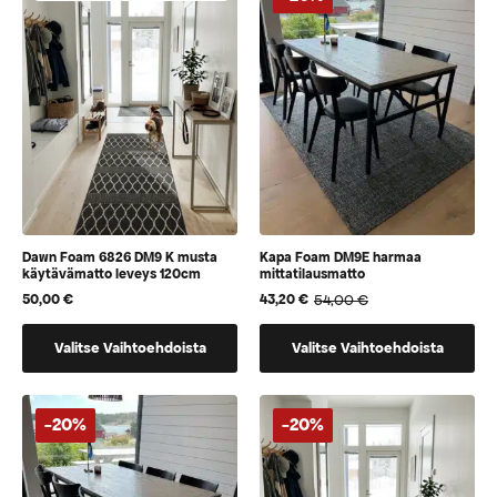
jotka
jotka
voidaan
voidaan
valita
valita
tuotteen
tuotteen
sivulla
sivulla
Dawn Foam 6826 DM9 K musta
Kapa Foam DM9E harmaa
käytävämatto leveys 120cm
mittatilausmatto
50,00
€
54,00
€
43,20
€
Alkuperäinen
Nykyinen
hinta
hinta
Tällä
Tällä
oli:
on:
Valitse Vaihtoehdoista
Valitse Vaihtoehdoista
54,00 €.
43,20 €.
tuotteella
tuotteella
on
on
vaihtoehtoja,
vaihtoehtoja,
-20%
-20%
jotka
jotka
voidaan
voidaan
valita
valita