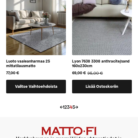
valita
valita
tuotteen
tuotteen
sivulla
sivulla
Luoto vaaleanharmaa 25
Lyon 7638 3308 anthracite/sand
mittatilausmatto
160x230cm
77,00
€
95,00
€
69,00
€
Alkuperäinen
Nykyinen
hinta
hinta
Tällä
oli:
on:
Valitse Vaihtoehdoista
Lisää Ostoskoriin
95,00 €.
69,00 €.
tuotteella
on
vaihtoehtoja,
←
1
2
3
4
5
→
jotka
voidaan
valita
tuotteen