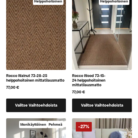
Helppohoitoinen
Helppohoitoinen
jotka
jotka
voidaan
voidaan
valita
valita
tuotteen
tuotteen
sivulla
sivulla
Rocco Walnut 73-28-25
Rocco Wood 73-15-
helppohoitoinen mittatilausmatto
24 helppohoitoinen
mittatilausmatto
77,00
€
77,00
€
Tällä
Tällä
Valitse Vaihtoehdoista
Valitse Vaihtoehdoista
tuotteella
tuotteella
on
on
vaihtoehtoja,
vaihtoehtoja,
Monikäyttöinen
Pehmeä
-27%
jotka
jotka
voidaan
voidaan