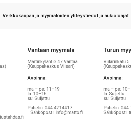
Verkkokaupan ja myymälöiden yhteystiedot ja aukioloajat
Vantaan myymälä
Turun my
Martinkyläntie 47 Vantaa
Viilarinkatu 5
as)
(Kauppakeskus Viisari)
(Kauppakesk
Avoinna
:
Avoinna
:
ma – pe: 11–19
ma – pe: 10
la: 10–16
la: Suljettu
su: Suljettu
su: Suljettu
Puhelin: 044 4214417
Puhelin: 044
Sähköposti: info@matto.fi
Sähköposti: t
tustehdas.fi