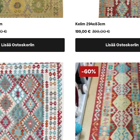
cm
Kelim 294x83cm
00
€
399,00
€
199,00
€
Alkuperäinen
Nykyinen
hinta
hinta
oli:
on:
Lisää Ostoskoriin
Lisää Ostoskoriin
399,00 €.
199,00 €.
-60%