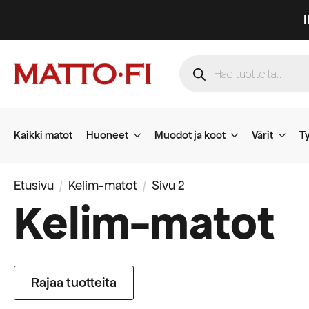
Products
search
Kaikki matot
Huoneet
Muodot ja koot
Värit
Ty
Etusivu
Kelim-matot
Sivu 2
Kelim-matot
Rajaa tuotteita