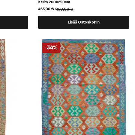
Kelim 200×290cm
1150,00
€
465,00
€
Alkuperäinen
Nykyinen
hinta
hinta
oli:
on:
Lisää Ostoskoriin
1150,00 €.
465,00 €.
-34%