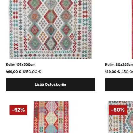
Kelim 197x300cm
Kelim 80x293c
1250,00
€
450,
469,00
€
189,00
€
Alkuperäinen
Nykyinen
Alkuperäinen
Nykyinen
hinta
hinta
hinta
hinta
oli:
on:
oli:
on:
Lisää Ostoskoriin
1250,00 €.
469,00 €.
450,00 €.
189,00 €.
-62%
-60%