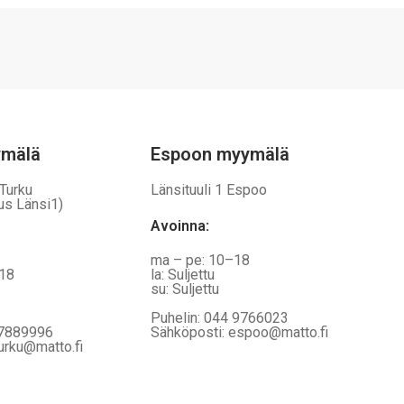
ymälä
Espoon myymälä
 Turku
Länsituuli 1 Espoo
us Länsi1)
Avoinna
:
ma – pe: 10–18
–18
la: Suljettu
su: Suljettu
Puhelin: 044 9766023
 7889996
Sähköposti: espoo@matto.fi
urku@matto.fi