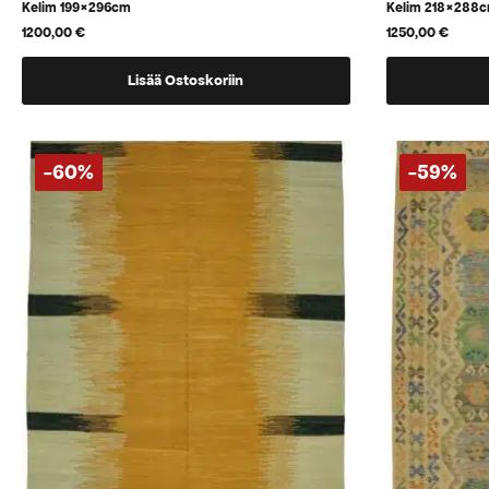
Kelim 199×296cm
Kelim 218×288
1200,00
€
1250,00
€
Lisää Ostoskoriin
-60%
-59%