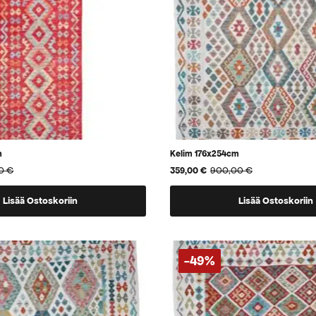
m
Kelim 176x254cm
00
€
900,00
€
359,00
€
Alkuperäinen
Nykyinen
hinta
hinta
oli:
on:
Lisää Ostoskoriin
Lisää Ostoskoriin
900,00 €.
359,00 €.
-49%