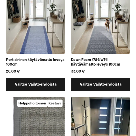
valita
valita
tuotteen
tuotteen
sivulla
sivulla
Port sininen käytävämatto leveys
Dawn Foam 1786 W71I
100cm
käytävämatto leveys 100cm
26,00
€
33,00
€
Tällä
Tällä
Valitse Vaihtoehdoista
Valitse Vaihtoehdoista
tuotteella
tuotteella
on
on
vaihtoehtoja,
vaihtoehtoja,
Helppohoitoinen
Kestävä
jotka
jotka
voidaan
voidaan
valita
valita
tuotteen
tuotteen