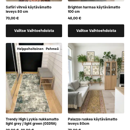
Safiiri vihreä käytävämatto
Brighton harmaa käytävämatto
leveys 80 cm
100 cm
70,00
€
48,00
€
Tällä
Tällä
Valitse Vaihtoehdoista
Valitse Vaihtoehdoista
tuotteella
tuotteella
on
on
vaihtoehtoja,
vaihtoehtoja,
Helppohoitoinen
Pehmeä
jotka
jotka
voidaan
voidaan
valita
valita
tuotteen
tuotteen
sivulla
sivulla
Trendy High Lyykia nukkamatto
Palazzo ruskea käytävämatto
light grey / light green (05511A)
leveys 80cm