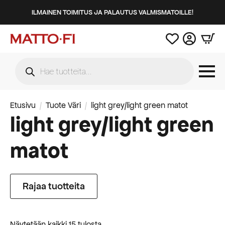
ILMAINEN TOIMITUS JA PALAUTUS VALMISMATOILLE!
Products
search
Etusivu
Tuote Väri
light grey/light green matot
light grey/light green
matot
Rajaa tuotteita
Suosituimmat
Näytetään kaikki 15 tulosta