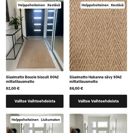
useampi
useampi
Helppohoitoinen
Kestävä
Helppohoitoinen
Kestävä
muunnelma.
muunnelma.
Voit
Voit
tehdä
tehdä
valinnat
valinnat
tuotteen
tuotteen
sivulla.
sivulla.
Sisalmatto Boucle biscuit 8042
Sisalmatto Habanna sävy 9342
mittatilausmatto
mittatilausmatto
82,00
€
86,00
€
Tällä
Tällä
Valitse Vaihtoehdoista
Valitse Vaihtoehdoista
tuotteella
tuotteella
on
on
vaihtoehtoja,
vaihtoehtoja,
Helppohoitoinen
Liukumaton
jotka
jotka
voidaan
voidaan