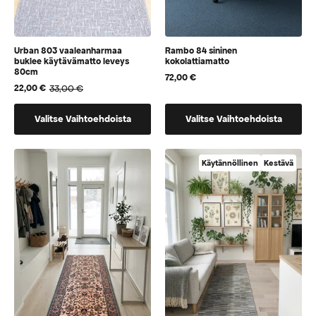
Urban 803 vaaleanharmaa
Rambo 84 sininen
buklee käytävämatto leveys
kokolattiamatto
80cm
72,00
€
33,00
€
22,00
€
Alkuperäinen
Nykyinen
hinta
hinta
Tällä
Tällä
oli:
on:
Valitse Vaihtoehdoista
Valitse Vaihtoehdoista
33,00 €.
22,00 €.
tuotteella
tuotteella
on
on
vaihtoehtoja,
vaihtoehtoja,
Käytännöllinen
Kestävä
jotka
jotka
voidaan
voidaan
valita
valita
tuotteen
tuotteen
sivulla
sivulla