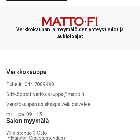
on
vaihtoehtoja,
jotka
voidaan
Verkkokaupan ja myymälöiden yhteystiedot ja
valita
aukioloajat
tuotteen
sivulla
Verkkokauppa
Puhelin: 044 7889990
Sähköposti: verkkokauppa@matto.fi
Verkkokaupan asiakaspalvelu palvelee:
ma – pe: 09 - 15
Salon myymälä
Ylhäistentie 3 Salo
(Ylhäisten Sisustustehdas)