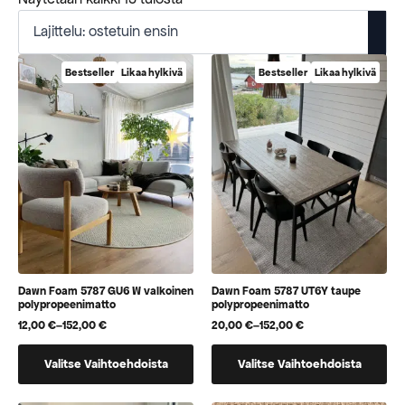
ensin
Bestseller
Likaa hylkivä
Bestseller
Likaa hylkivä
Dawn Foam 5787 GU6 W valkoinen
Dawn Foam 5787 UT6Y taupe
polypropeenimatto
polypropeenimatto
12,00
€
–
152,00
€
20,00
€
–
152,00
€
Hintaluokka:
Hintaluokka:
12,00 €
20,00 €
Tällä
Tällä
-
-
Valitse Vaihtoehdoista
Valitse Vaihtoehdoista
152,00 €
152,00 €
tuotteella
tuotteella
on
on