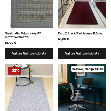
sivulla
sivulla
Sisalmatto Tulum sävy P7
Faro 2 Black/Red leveys 120cm
mittatilausmatto
46,00
€
86,00
€
Tällä
Tällä
Valitse Vaihtoehdoista
Valitse Vaihtoehdoista
tuotteella
tuotteella
on
on
vaihtoehtoja,
vaihtoehtoja,
Kestävä
Monipuolinen
-33%
jotka
jotka
voidaan
voidaan
valita
valita
tuotteen
tuotteen
sivulla
sivulla