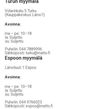
Turun myymälä
Viilarinkatu 5 Turku
(Kauppakeskus Länsi1)
Avoinna
:
ma – pe: 10–18
la: Suljettu
su: Suljettu
Puhelin: 044 7889996
Sähköposti: turku@matto.fi
Espoon myymälä
Länsituuli 1 Espoo
Avoinna
:
ma – pe: 10–18
la: Suljettu
su: Suljettu
Puhelin: 044 9766023
Sähköposti: espoo@matto.fi