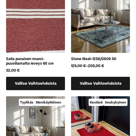
tehdä
tehdä
valinnat
valinnat
tuotteen
tuotteen
sivulla.
sivulla.
Salla punainen muovi-
Stone Wash 1258/0809 50
puuvillamatto leveys 68 cm
129,00
€
–
205,00
€
Hintaluokka:
52,00
€
129,00 €
-
Tällä
Tällä
205,00 €
Valitse Vaihtoehdoista
Valitse Vaihtoehdoista
tuotteella
tuotteella
on
on
vaihtoehtoja,
useampi
Tyylikäs
Monikäyttöinen
Kestävä
Imukykyinen
jotka
muunnelma.
voidaan
Voit
valita
tehdä
tuotteen
valinnat
sivulla
tuotteen