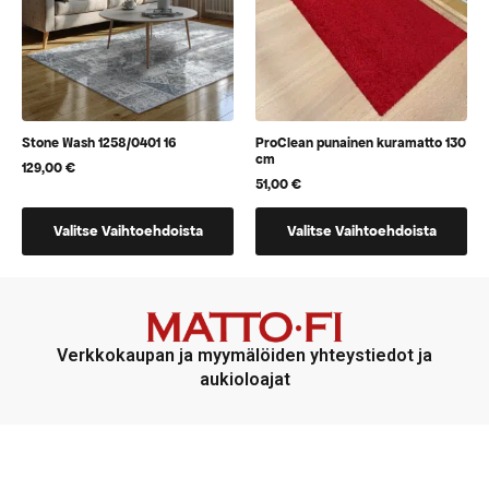
sivulla.
Stone Wash 1258/0401 16
ProClean punainen kuramatto 130
cm
129,00
€
51,00
€
Tällä
Tällä
Valitse Vaihtoehdoista
Valitse Vaihtoehdoista
tuotteella
tuotteella
on
on
useampi
vaihtoehtoja,
muunnelma.
jotka
Voit
voidaan
Verkkokaupan ja myymälöiden yhteystiedot ja
tehdä
valita
aukioloajat
valinnat
tuotteen
tuotteen
sivulla
sivulla.