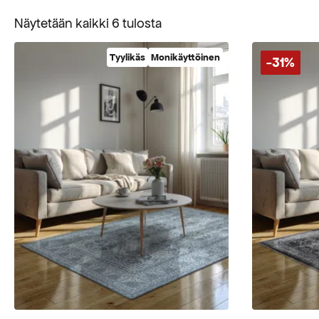
Suosituimmat
Näytetään kaikki 6 tulosta
ensin
Tyylikäs
Monikäyttöinen
-31%