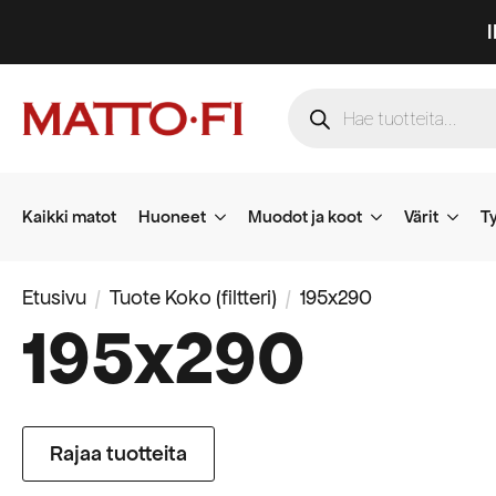
Products
search
Kaikki matot
Huoneet
Muodot ja koot
Värit
Ty
Etusivu
Tuote Koko (filtteri)
195x290
195x290
Rajaa tuotteita