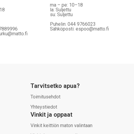
ma – pe: 10–18
–18
la: Suljettu
su: Suljettu
Puhelin: 044 9766023
 7889996
Sähköposti: espoo@matto.fi
urku@matto.fi
Tarvitsetko apua?
Toimitusehdot
Yhteystiedot
Vinkit ja oppaat
Vinkit keittiön maton valintaan