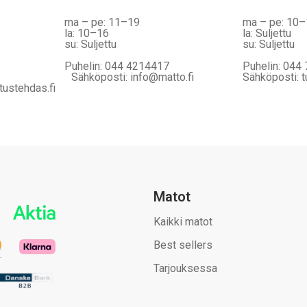
ma – pe: 11–19
ma – pe: 10
la: 10–16
la: Suljettu
su: Suljettu
su: Suljettu
Puhelin: 044 4214417
Puhelin: 044
Sähköposti: info@matto.fi
Sähköposti: t
tustehdas.fi
Matot
Kaikki matot
Best sellers
Tarjouksessa