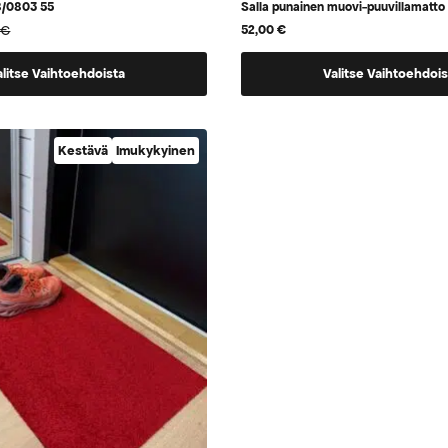
8/0803 55
Salla punainen muovi-puuvillamatto
0
€
52,00
€
Tällä
alitse Vaihtoehdoista
Valitse Vaihtoehdois
tuotteella
on
vaihtoehtoja,
Kestävä
Imukykyinen
.
jotka
voidaan
valita
tuotteen
sivulla