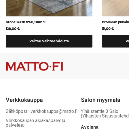
Stone Wash 1258/0401 16
ProClean punai
129,00
€
51,00
€
Tällä
Tällä
Valitse Vaihtoehdoista
V
tuotteella
tuotteella
on
on
useampi
vaihtoehtoj
muunnelma.
jotka
Voit
voidaan
tehdä
valita
valinnat
tuotteen
tuotteen
sivulla
Verkkokauppa
Salon myymälä
sivulla.
Sähköposti: verkkokauppa@matto.fi
Ylhäistentie 3 Salo
(Ylhäisten Sisustustehd
Verkkokaupan asiakaspalvelu
palvelee:
Avoinna: