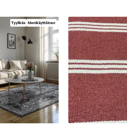
Tyylikäs
Monikäyttöinen