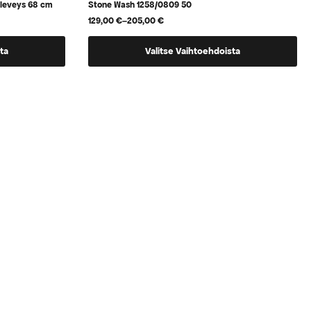
 leveys 68 cm
Stone Wash 1258/0809 50
129,00
€
–
205,00
€
Hintaluokka:
129,00 €
Tällä
-
ta
Valitse Vaihtoehdoista
205,00 €
tuotteella
on
useampi
muunnelma.
Voit
tehdä
valinnat
tuotteen
sivulla.