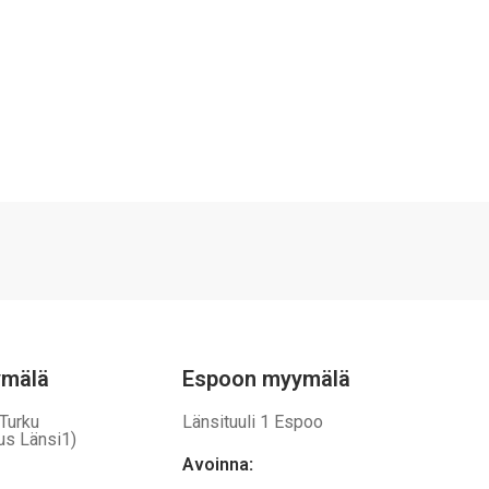
ymälä
Espoon myymälä
 Turku
Länsituuli 1 Espoo
us Länsi1)
Avoinna
: