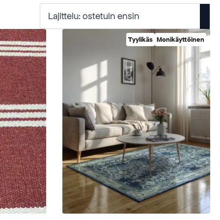
Tyylikäs
Monikäyttöinen