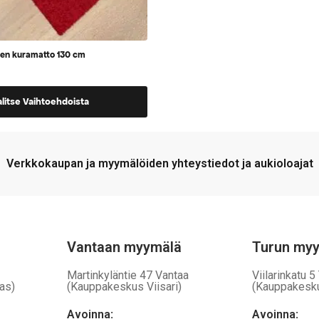
nen kuramatto 130 cm
alitse Vaihtoehdoista
a,
Verkkokaupan ja myymälöiden yhteystiedot ja aukioloajat
Vantaan myymälä
Turun my
Martinkyläntie 47 Vantaa
Viilarinkatu 5
as)
(Kauppakeskus Viisari)
(Kauppakesk
Avoinna
:
Avoinna
: