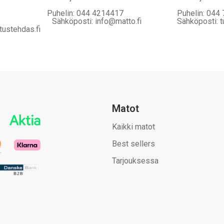
Puhelin: 044 4214417
Puhelin: 044
Sähköposti: info@matto.fi
Sähköposti: t
tustehdas.fi
Matot
Kaikki matot
Best sellers
Tarjouksessa