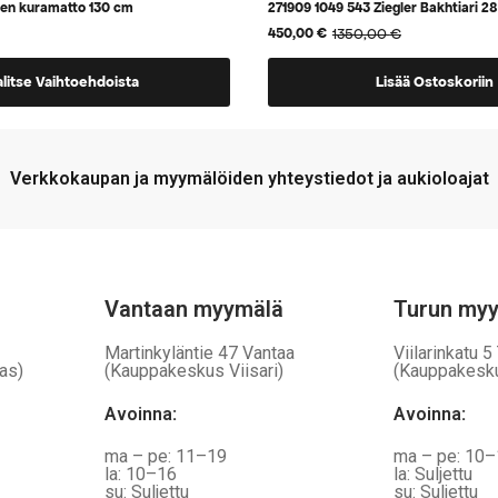
nen kuramatto 130 cm
271909 1049 543 Ziegler Bakhtiari 
1350,00
€
450,00
€
Alkuperäinen
Nykyinen
hinta
hinta
oli:
on:
alitse Vaihtoehdoista
Lisää Ostoskoriin
1350,00 €.
450,00 €.
a,
Verkkokaupan ja myymälöiden yhteystiedot ja aukioloajat
Vantaan myymälä
Turun my
Martinkyläntie 47 Vantaa
Viilarinkatu 5
as)
(Kauppakeskus Viisari)
(Kauppakesk
Avoinna
:
Avoinna
:
ma – pe: 11–19
ma – pe: 10
la: 10–16
la: Suljettu
su: Suljettu
su: Suljettu