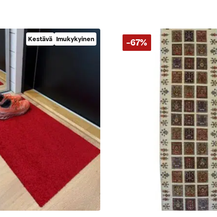
Kestävä
Imukykyinen
-67%