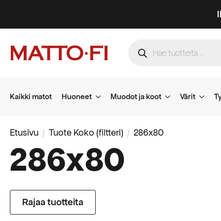
Products
search
Kaikki matot
Huoneet
Muodot ja koot
Värit
Ty
Etusivu
Tuote Koko (filtteri)
286x80
286x80
Rajaa tuotteita