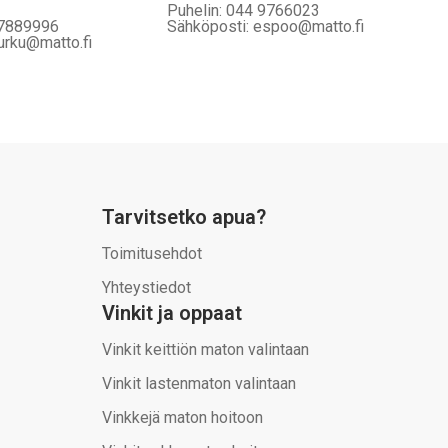
Puhelin: 044 9766023
 7889996
Sähköposti: espoo@matto.fi
urku@matto.fi
Tarvitsetko apua?
Toimitusehdot
Yhteystiedot
Vinkit ja oppaat
Vinkit keittiön maton valintaan
Vinkit lastenmaton valintaan
Vinkkejä maton hoitoon