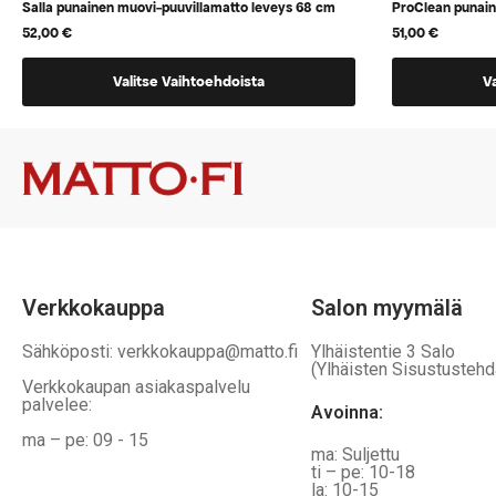
Salla punainen muovi-puuvillamatto leveys 68 cm
ProClean punai
52,00
€
51,00
€
Tällä
Tällä
Valitse Vaihtoehdoista
V
tuotteella
tuotteella
on
on
vaihtoehtoja,
vaihtoehtoj
jotka
jotka
voidaan
voidaan
valita
valita
tuotteen
tuotteen
sivulla
sivulla
Verkkokauppa
Salon myymälä
Sähköposti: verkkokauppa@matto.fi
Ylhäistentie 3 Salo
(Ylhäisten Sisustustehd
Verkkokaupan asiakaspalvelu
palvelee:
Avoinna:
ma – pe: 09 - 15
ma: Suljettu
ti – pe: 10-18
la: 10-15