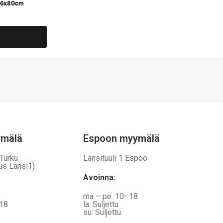
286x80cm
ymälä
Espoon myymälä
 Turku
Länsituuli 1 Espoo
us Länsi1)
Avoinna
:
ma – pe: 10–18
–18
la: Suljettu
su: Suljettu