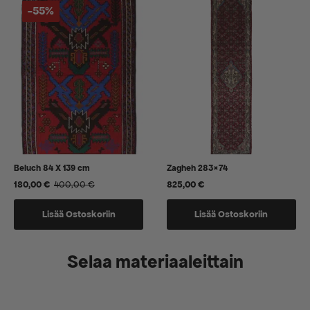
-55%
Beluch 84 X 139 cm
Zagheh 283×74
180,00
€
400,00
€
825,00
€
Alkuperäinen
Nykyinen
hinta
hinta
oli:
on:
Lisää Ostoskoriin
Lisää Ostoskoriin
400,00 €.
180,00 €.
Selaa materiaaleittain