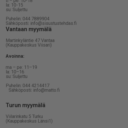
ti – pe: 10-18
la: 10-15
su: Suljettu
Puhelin: 044 7889904
Sähköposti: info@sisustustehdas.fi
Vantaan myymälä
Martinkyläntie 47 Vantaa
(Kauppakeskus Viisari)
Avoinna
:
ma – pe: 11–19
la: 10–16
su: Suljettu
Puhelin: 044 4214417
Sähköposti: info@matto.fi
Turun myymälä
Viilarinkatu 5 Turku
(Kauppakeskus Länsi1)