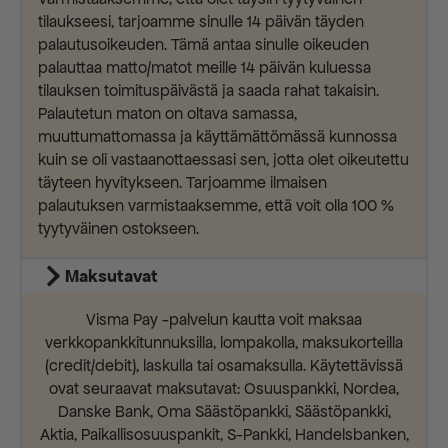
tilaukseesi, tarjoamme sinulle 14 päivän täyden
palautusoikeuden. Tämä antaa sinulle oikeuden
palauttaa matto/matot meille 14 päivän kuluessa
tilauksen toimituspäivästä ja saada rahat takaisin.
Palautetun maton on oltava samassa,
muuttumattomassa ja käyttämättömässä kunnossa
kuin se oli vastaanottaessasi sen, jotta olet oikeutettu
täyteen hyvitykseen. Tarjoamme ilmaisen
palautuksen varmistaaksemme, että voit olla 100 %
tyytyväinen ostokseen.
Maksutavat
Visma Pay -palvelun kautta voit maksaa
verkkopankkitunnuksilla, lompakolla, maksukorteilla
(credit/debit), laskulla tai osamaksulla. Käytettävissä
ovat seuraavat maksutavat: Osuuspankki, Nordea,
Danske Bank, Oma Säästöpankki, Säästöpankki,
Aktia, Paikallisosuuspankit, S-Pankki, Handelsbanken,