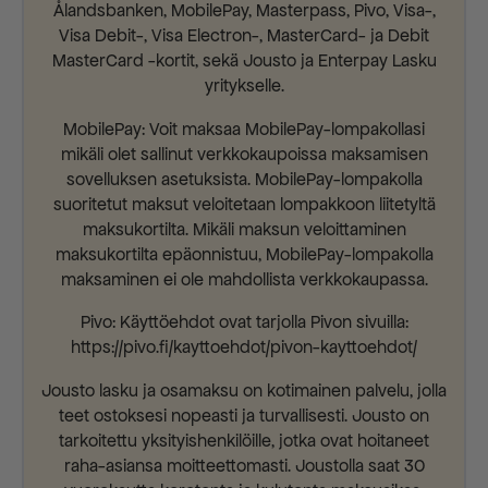
Ålandsbanken, MobilePay, Masterpass, Pivo, Visa-,
Visa Debit-, Visa Electron-, MasterCard- ja Debit
MasterCard -kortit, sekä Jousto ja Enterpay Lasku
yritykselle.
MobilePay: Voit maksaa MobilePay-lompakollasi
mikäli olet sallinut verkkokaupoissa maksamisen
sovelluksen asetuksista. MobilePay-lompakolla
suoritetut maksut veloitetaan lompakkoon liitetyltä
maksukortilta. Mikäli maksun veloittaminen
maksukortilta epäonnistuu, MobilePay-lompakolla
maksaminen ei ole mahdollista verkkokaupassa.
Pivo: Käyttöehdot ovat tarjolla Pivon sivuilla:
https://pivo.fi/kayttoehdot/pivon-kayttoehdot/
Jousto lasku ja osamaksu on kotimainen palvelu, jolla
teet ostoksesi nopeasti ja turvallisesti. Jousto on
tarkoitettu yksityishenkilöille, jotka ovat hoitaneet
raha-asiansa moitteettomasti. Joustolla saat 30