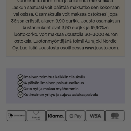
vuorokautta korotonta ja kulutonta maksuaikaa.
Laskun saatuasi voit päättää maksatko sen kokonaan
vai osissa. Osamaksulla voit maksaa ostoksesi jopa
36:ssa erässä, alkaen 9,90 eur/kk. Jousto osamaksun
kustannukset ovat 3,90 eur/kk ja 19,90%:n
luottokorko. Voit maksaa Joustolla 30–3000 euron
ostoksia. Luotonmyöntäjänä toimii Aurajoki Nordic
Oy. Lue lisää Joustosta osoitteessa www.jousto.com.
Ilmainen toimitus kaikkiin tilauksiin
14 päivän ilmainen palautusoikeus
Osta nyt ja maksa myöhemmin
Kotimainen yritys ja sujuva asiakaspalvelu