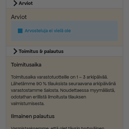
Arviot
Arviot
Arvosteluja ei vielä ole
Toimitus & palautus
Toimitusaika
Toimitusaika varastotuotteille on 1 – 3 arkipäivää.
Lähetämme 90 % tilauksista seuraavana arkipäivänä
varastostamme Salosta. Noudettaessa myymälästä,
odotathan erillistä ilmoitusta tilauksen
valmistumisesta.
Ilmainen palautus
Varmistaaksemme, että olet täysin tyytyväinen