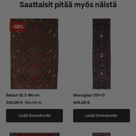
Saattaisit pitää myös näistä
-52%
Beluch 112 X 196 cm
Gharaghan 313×77
360,00
€
750,00
€
665,00
€
Alkuperäinen
Nykyinen
hinta
hinta
oli:
on:
Lisää Ostoskoriin
Lisää Ostoskoriin
750,00 €.
360,00 €.