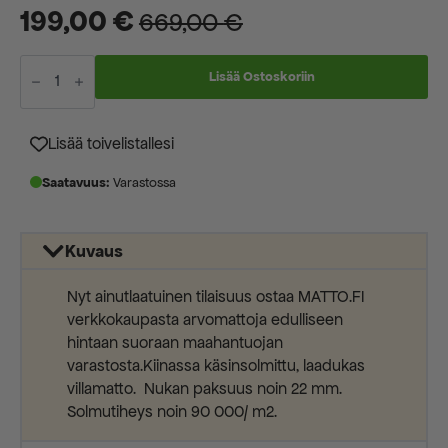
199,00
€
669,00
€
Alkuperäinen
Nykyinen
14454
hinta
hinta
K0135031
Lisää Ostoskoriin
China
oli:
on:
Seide
120
669,00 €.
199,00 €.
Line
Lisää toivelistallesi
122x61cm
määrä
Saatavuus:
Varastossa
Kuvaus
Nyt ainutlaatuinen tilaisuus ostaa MATTO.FI
verkkokaupasta arvomattoja edulliseen
hintaan suoraan maahantuojan
varastosta.Kiinassa käsinsolmittu, laadukas
villamatto. Nukan paksuus noin 22 mm.
Solmutiheys noin 90 000/ m2.