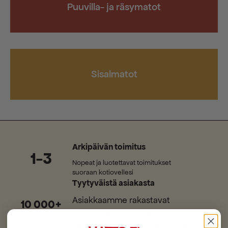
Puuvilla- ja räsymatot
Sisalmatot
Arkipäivän toimitus
1-3
Nopeat ja luotettavat toimitukset
suoraan kotiovellesi
Tyytyväistä asiakasta
Asiakkaamme rakastavat
10 000+
laadukkaita mattojamme -
keskiarvoarvostelumme
4,74/5
.