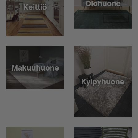
Olohuone
Keittiö
Makuuhuone
Kylpyhuone