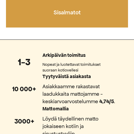
Sisalmatot
Arkipäivän toimitus
1-3
Nopeat ja luotettavat toimitukset
suoraan kotiovellesi
Tyytyväistä asiakasta
Asiakkaamme rakastavat
10 000+
laadukkaita mattojamme -
keskiarvoarvostelumme
4,74/5
.
Mattomallia
Löydä täydellinen matto
3000+
jokaiseen kotiin ja
sisustustyyliin.