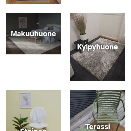
Makuuhuone
Kylpyhuone
Terassi