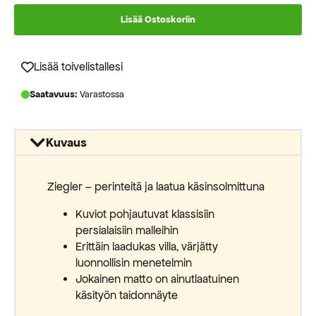
hinta
hinta
Lisää Ostoskoriin
oli:
on:
1077,00 €.
960,00 €.
Lisää toivelistallesi
Saatavuus:
Varastossa
Kuvaus
Ziegler – perinteitä ja laatua käsinsolmittuna
Kuviot pohjautuvat klassisiin
persialaisiin malleihin
Erittäin laadukas villa, värjätty
luonnollisin menetelmin
Jokainen matto on ainutlaatuinen
käsityön taidonnäyte