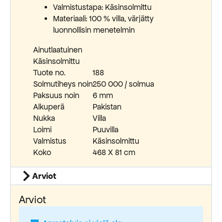
Valmistustapa: Käsinsolmittu
Materiaali: 100 % villa, värjätty
luonnollisin menetelmin
Ainutlaatuinen
Käsinsolmittu
Tuote no.
188
Solmutiheys noin
250 000 / solmua
Paksuus noin
6 mm
Alkuperä
Pakistan
Nukka
Villa
Loimi
Puuvilla
Valmistus
Käsinsolmittu
Koko
468 X 81 cm
Arviot
Arviot