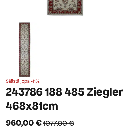
Säästä jopa -11%!
243786 188 485 Ziegler
468x81cm
960,00
€
1077,00
€
Alkuperäinen
Nykyinen