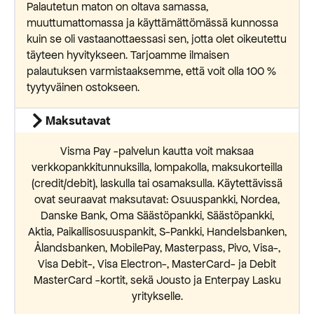
Palautetun maton on oltava samassa,
muuttumattomassa ja käyttämättömässä kunnossa
kuin se oli vastaanottaessasi sen, jotta olet oikeutettu
täyteen hyvitykseen. Tarjoamme ilmaisen
palautuksen varmistaaksemme, että voit olla 100 %
tyytyväinen ostokseen.
Maksutavat
Visma Pay -palvelun kautta voit maksaa
verkkopankkitunnuksilla, lompakolla, maksukorteilla
(credit/debit), laskulla tai osamaksulla. Käytettävissä
ovat seuraavat maksutavat: Osuuspankki, Nordea,
Danske Bank, Oma Säästöpankki, Säästöpankki,
Aktia, Paikallisosuuspankit, S-Pankki, Handelsbanken,
Ålandsbanken, MobilePay, Masterpass, Pivo, Visa-,
Visa Debit-, Visa Electron-, MasterCard- ja Debit
MasterCard -kortit, sekä Jousto ja Enterpay Lasku
yritykselle.