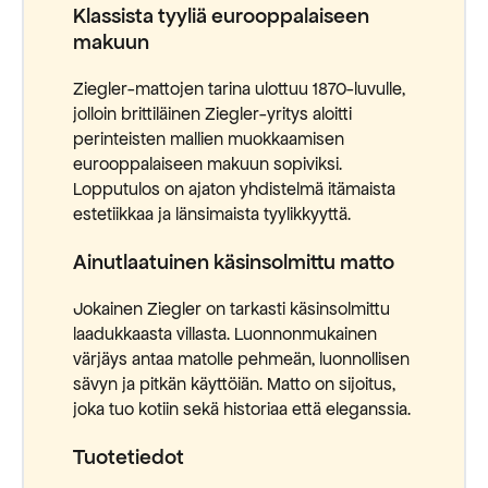
Klassista tyyliä eurooppalaiseen
makuun
Ziegler-mattojen tarina ulottuu 1870-luvulle,
jolloin brittiläinen Ziegler-yritys aloitti
perinteisten mallien muokkaamisen
eurooppalaiseen makuun sopiviksi.
Lopputulos on ajaton yhdistelmä itämaista
estetiikkaa ja länsimaista tyylikkyyttä.
Ainutlaatuinen käsinsolmittu matto
Jokainen Ziegler on tarkasti käsinsolmittu
laadukkaasta villasta. Luonnonmukainen
värjäys antaa matolle pehmeän, luonnollisen
sävyn ja pitkän käyttöiän. Matto on sijoitus,
joka tuo kotiin sekä historiaa että eleganssia.
Tuotetiedot