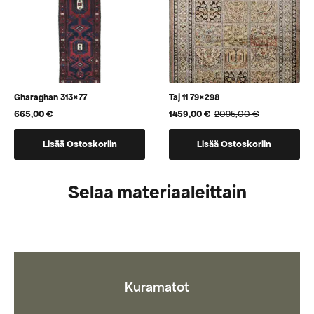
Gharaghan 313×77
Taj 11 79×298
665,00
€
1459,00
€
2095,00
€
Alkuperäinen
Nykyinen
hinta
hinta
oli:
on:
Lisää Ostoskoriin
Lisää Ostoskoriin
2095,00 €.
1459,00 €.
Selaa materiaaleittain
Kuramatot