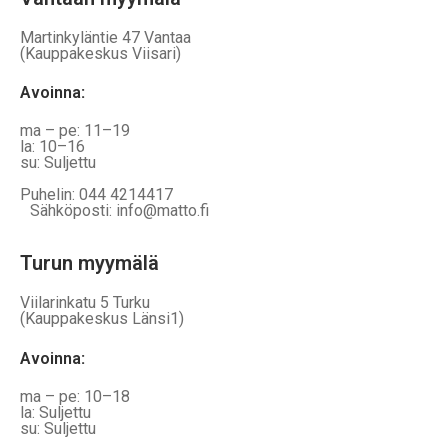
Martinkyläntie 47 Vantaa
(Kauppakeskus Viisari)
Avoinna
:
ma – pe: 11–19
la: 10–16
su: Suljettu
Puhelin: 044 4214417
Sähköposti: info@matto.fi
Turun myymälä
Viilarinkatu 5 Turku
(Kauppakeskus Länsi1)
Avoinna
:
ma – pe: 10–18
la: Suljettu
su: Suljettu