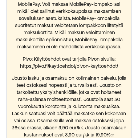
MobilePay: Voit maksaa MobilePay-lompakollasi
mikäli olet sallinut verkkokaupoissa maksamisen
sovelluksen asetuksista. MobilePay-lompakolla
suoritetut maksut veloitetaan lompakkoon liitetyltä
maksukortilta. Mikäli maksun veloittaminen
maksukortilta epäonnistuu, MobilePay-lompakolla
maksaminen ei ole mahdollista verkkokaupassa.
Pivo: Käyttöehdot ovat tarjolla Pivon sivuilla:
https://pivo.fi/kayttoehdot/pivon-kayttoehdot/
Jousto lasku ja osamaksu on kotimainen palvelu, jolla
teet ostoksesi nopeasti ja turvallisesti. Jousto on
tarkoitettu yksityishenkilöille, jotka ovat hoitaneet
raha-asiansa moitteettomasti. Joustolla saat 30
vuorokautta korotonta ja kulutonta maksuaikaa.
Laskun saatuasi voit päättää maksatko sen kokonaan
vai osissa. Osamaksulla voit maksaa ostoksesi jopa
36:ssa erässä, alkaen 9,90 eur/kk. Jousto osamaksun
kustannukset ovat 3,90 eur/kk ja 19,90%:n