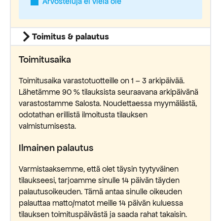
Arvosteluja ei vielä ole
Toimitus & palautus
Toimitusaika
Toimitusaika varastotuotteille on 1 – 3 arkipäivää.
Lähetämme 90 % tilauksista seuraavana arkipäivänä
varastostamme Salosta. Noudettaessa myymälästä,
odotathan erillistä ilmoitusta tilauksen
valmistumisesta.
Ilmainen palautus
Varmistaaksemme, että olet täysin tyytyväinen
tilaukseesi, tarjoamme sinulle 14 päivän täyden
palautusoikeuden. Tämä antaa sinulle oikeuden
palauttaa matto/matot meille 14 päivän kuluessa
tilauksen toimituspäivästä ja saada rahat takaisin.