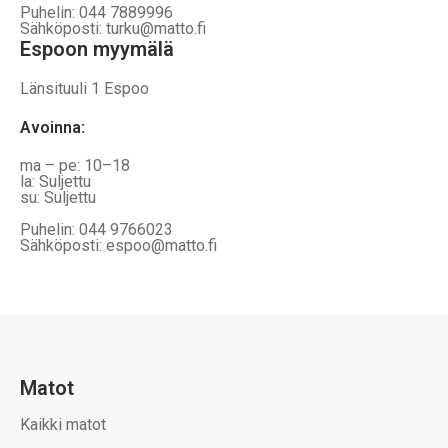
Puhelin: 044 7889996
Sähköposti: turku@matto.fi
Espoon myymälä
Länsituuli 1 Espoo
Avoinna
:
ma – pe: 10–18
la: Suljettu
su: Suljettu
Puhelin: 044 9766023
Sähköposti: espoo@matto.fi
Matot
Kaikki matot