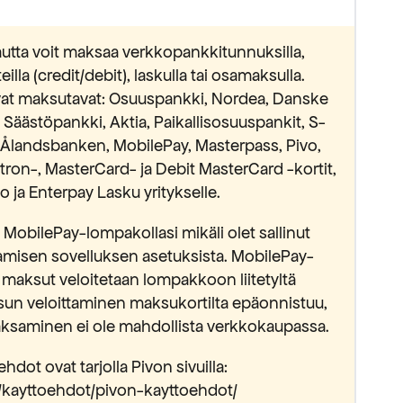
utta voit maksaa verkkopankkitunnuksilla,
lla (credit/debit), laskulla tai osamaksulla.
avat maksutavat: Osuuspankki, Nordea, Danske
äästöpankki, Aktia, Paikallisosuuspankit, S-
Ålandsbanken, MobilePay, Masterpass, Pivo,
ectron-, MasterCard- ja Debit MasterCard -kortit,
 ja Enterpay Lasku yritykselle.
MobilePay-lompakollasi mikäli olet sallinut
isen sovelluksen asetuksista. MobilePay-
 maksut veloitetaan lompakkoon liitetyltä
sun veloittaminen maksukortilta epäonnistuu,
saminen ei ole mahdollista verkkokaupassa.
hdot ovat tarjolla Pivon sivuilla:
fi/kayttoehdot/pivon-kayttoehdot/