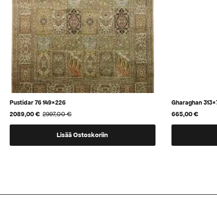
Pustidar 76 149×226
Gharaghan 313×
2089,00
€
2997,00
€
665,00
€
Alkuperäinen
Nykyinen
hinta
hinta
oli:
on:
Lisää Ostoskoriin
2997,00 €.
2089,00 €.