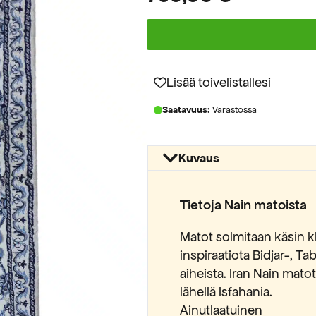
Lisää toivelistallesi
Saatavuus:
Varastossa
Kuvaus
Tietoja Nain matoista
Matot solmitaan käsin kl
inspiraatiota Bidjar-, T
aiheista. Iran Nain mato
lähellä Isfahania.
Ainutlaatuinen