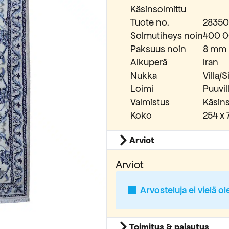
Käsinsolmittu
Tuote no.
28350
Solmutiheys noin
400 0
Paksuus noin
8 mm
Alkuperä
Iran
Nukka
Villa/S
Loimi
Puuvil
Valmistus
Käsins
Koko
254 x
Arviot
Arviot
Arvosteluja ei vielä ol
Toimitus & palautus