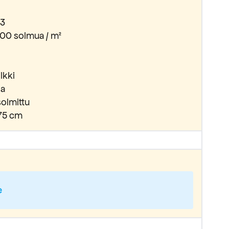
3
00 solmua / m²
ilkki
la
olmittu
 75 cm
e