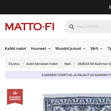
Products
search
Kaikki matot
Huoneet
Muodot ja koot
Värit
Ty
Etusivu
Aidot itämaiset matot
Nain
283503 59 Kashmer 
ILMAINEN TOIMITUS JA PALAUTUS KAIKKIIN T