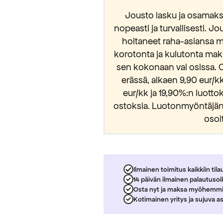
Jousto lasku ja osamaksu
nopeasti ja turvallisesti. Jo
hoitaneet raha-asiansa m
korotonta ja kulutonta mak
sen kokonaan vai osissa. 
erässä, alkaen 9,90 eur/
eur/kk ja 19,90%:n luott
ostoksia. Luotonmyöntäjänä
osoi
Ilmainen toimitus kaikkiin tila
14 päivän ilmainen palautuso
Osta nyt ja maksa myöhemm
Kotimainen yritys ja sujuva a