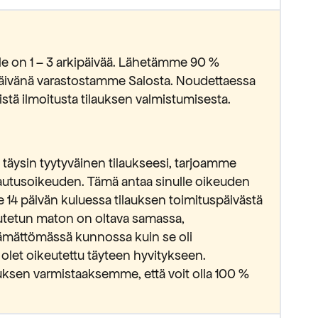
lle on 1 – 3 arkipäivää. Lähetämme 90 %
ipäivänä varastostamme Salosta. Noudettaessa
stä ilmoitusta tilauksen valmistumisesta.
täysin tyytyväinen tilaukseesi, tarjoamme
lautusoikeuden. Tämä antaa sinulle oikeuden
e 14 päivän kuluessa tilauksen toimituspäivästä
lautetun maton on oltava samassa,
ämättömässä kunnossa kuin se oli
 olet oikeutettu täyteen hyvitykseen.
ksen varmistaaksemme, että voit olla 100 %