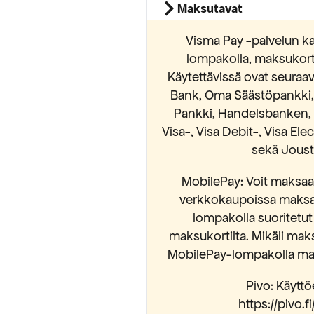
Maksutavat
Visma Pay -palvelun ka
lompakolla, maksukortei
Käytettävissä ovat seura
Bank, Oma Säästöpankki, S
Pankki, Handelsbanken, 
Visa-, Visa Debit-, Visa El
sekä Jousto
MobilePay: Voit maksaa 
verkkokaupoissa maksam
lompakolla suoritetut
maksukortilta. Mikäli mak
MobilePay-lompakolla mak
Pivo: Käyttöe
https://pivo.