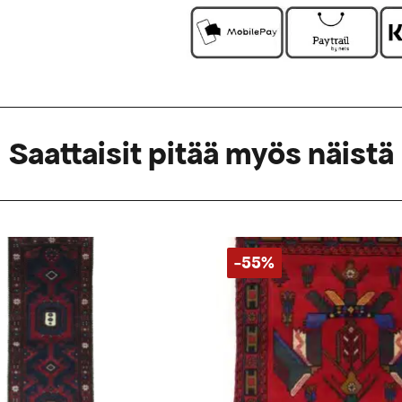
Saattaisit pitää myös näistä
-55%