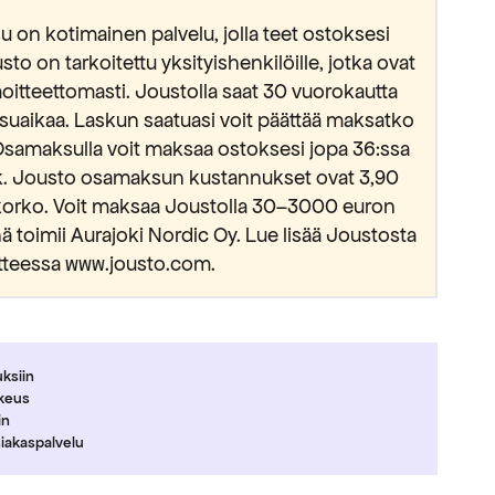
 on kotimainen palvelu, jolla teet ostoksesi
usto on tarkoitettu yksityishenkilöille, jotka ovat
oitteettomasti. Joustolla saat 30 vuorokautta
suaikaa. Laskun saatuasi voit päättää maksatko
Osamaksulla voit maksaa ostoksesi jopa 36:ssa
kk. Jousto osamaksun kustannukset ovat 3,90
okorko. Voit maksaa Joustolla 30–3000 euron
 toimii Aurajoki Nordic Oy. Lue lisää Joustosta
tteessa www.jousto.com.
uksiin
ikeus
in
siakaspalvelu