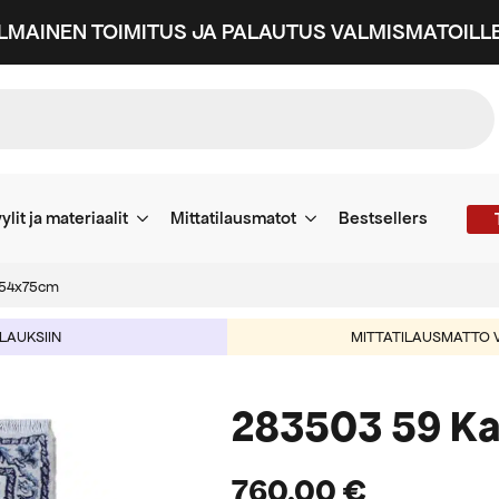
ILMAINEN TOIMITUS JA PALAUTUS VALMISMATOILLE
ylit ja materiaalit
Mittatilausmatot
Bestsellers
254x75cm
ILAUKSIIN
MITTATILAUSMATTO V
283503 59 K
760,00
€