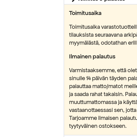
Toimitusaika
Toimitusaika varastotuottei
tilauksista seuraavana ark
myymälästä, odotathan erilli
Ilmainen palautus
Varmistaaksemme, että olet 
sinulle 14 päivän täyden pa
palauttaa matto/matot meill
ja saada rahat takaisin. Pa
muuttumattomassa ja käytt
vastaanottaessasi sen, jotta
Tarjoamme ilmaisen palautu
tyytyväinen ostokseen.