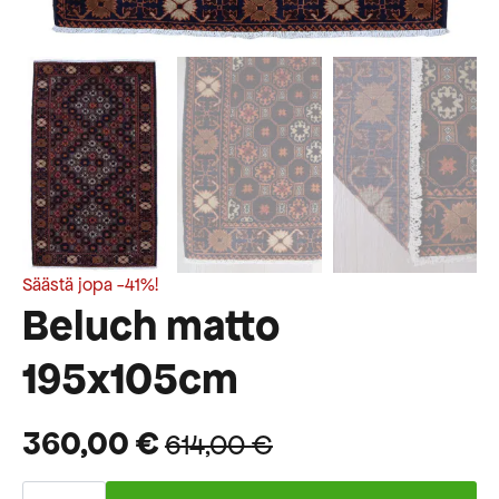
Säästä jopa -41%!
Beluch matto
195x105cm
360,00
€
614,00
€
Alkuperäinen
Nykyinen
Beluch