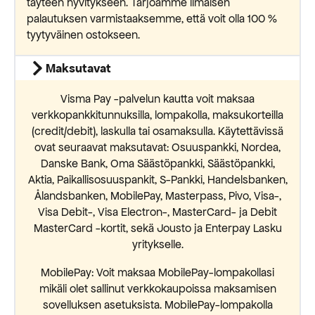
täyteen hyvitykseen. Tarjoamme ilmaisen
palautuksen varmistaaksemme, että voit olla 100 %
tyytyväinen ostokseen.
Maksutavat
Visma Pay -palvelun kautta voit maksaa
verkkopankkitunnuksilla, lompakolla, maksukorteilla
(credit/debit), laskulla tai osamaksulla. Käytettävissä
ovat seuraavat maksutavat: Osuuspankki, Nordea,
Danske Bank, Oma Säästöpankki, Säästöpankki,
Aktia, Paikallisosuuspankit, S-Pankki, Handelsbanken,
Ålandsbanken, MobilePay, Masterpass, Pivo, Visa-,
Visa Debit-, Visa Electron-, MasterCard- ja Debit
MasterCard -kortit, sekä Jousto ja Enterpay Lasku
yritykselle.
MobilePay: Voit maksaa MobilePay-lompakollasi
mikäli olet sallinut verkkokaupoissa maksamisen
sovelluksen asetuksista. MobilePay-lompakolla