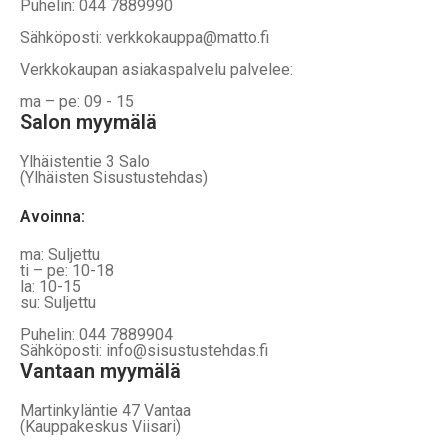
Puhelin: 044 7889990
Sähköposti: verkkokauppa@matto.fi
Verkkokaupan asiakaspalvelu palvelee:
ma – pe: 09 - 15
Salon myymälä
Ylhäistentie 3 Salo
(Ylhäisten Sisustustehdas)
Avoinna:
ma: Suljettu
ti – pe: 10-18
la: 10-15
su: Suljettu
Puhelin: 044 7889904
Sähköposti: info@sisustustehdas.fi
Vantaan myymälä
Martinkyläntie 47 Vantaa
(Kauppakeskus Viisari)