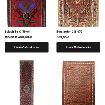
Beluch 84 X 139 cm
Beghardeh 212×133
180,00
€
400,00
€
669,00
€
Alkuperäinen
Nykyinen
hinta
hinta
oli:
on:
Lisää Ostoskoriin
Lisää Ostoskoriin
400,00 €.
180,00 €.