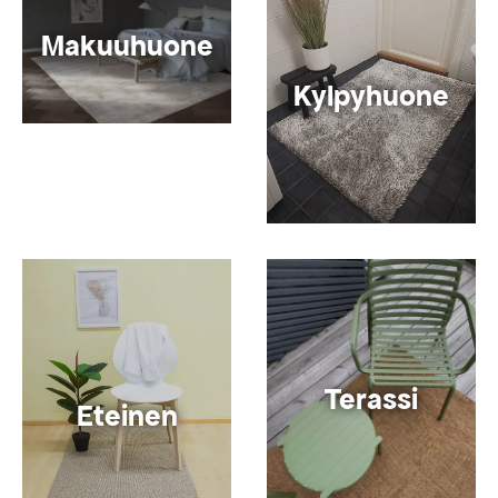
Makuuhuone
Kylpyhuone
Terassi
Eteinen