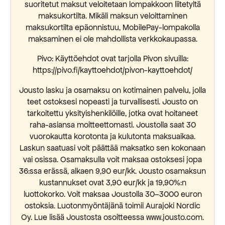
suoritetut maksut veloitetaan lompakkoon liitetyltä
maksukortilta. Mikäli maksun veloittaminen
maksukortilta epäonnistuu, MobilePay-lompakolla
maksaminen ei ole mahdollista verkkokaupassa.
Pivo: Käyttöehdot ovat tarjolla Pivon sivuilla:
https://pivo.fi/kayttoehdot/pivon-kayttoehdot/
Jousto lasku ja osamaksu on kotimainen palvelu, jolla
teet ostoksesi nopeasti ja turvallisesti. Jousto on
tarkoitettu yksityishenkilöille, jotka ovat hoitaneet
raha-asiansa moitteettomasti. Joustolla saat 30
vuorokautta korotonta ja kulutonta maksuaikaa.
Laskun saatuasi voit päättää maksatko sen kokonaan
vai osissa. Osamaksulla voit maksaa ostoksesi jopa
36:ssa erässä, alkaen 9,90 eur/kk. Jousto osamaksun
kustannukset ovat 3,90 eur/kk ja 19,90%:n
luottokorko. Voit maksaa Joustolla 30–3000 euron
ostoksia. Luotonmyöntäjänä toimii Aurajoki Nordic
Oy. Lue lisää Joustosta osoitteessa www.jousto.com.