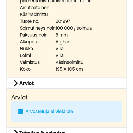
paimentolaismatoista parhaimpina.
Ainutlaatuinen
Käsinsolmittu
Tuote no.
601997
Solmutiheys noin
100 000 / solmua
Paksuus noin
8 mm
Alkuperä
Afghan
Nukka
Villa
Loimi
Villa
Valmistus
Käsinsolmittu
Koko
195 X 105 cm
Arviot
Arviot
Arvosteluja ei vielä ole
Toimitus & palautus