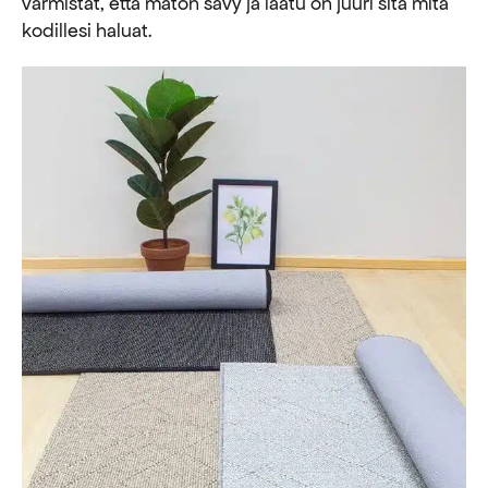
varmistat, että maton sävy ja laatu on juuri sitä mitä
kodillesi haluat.