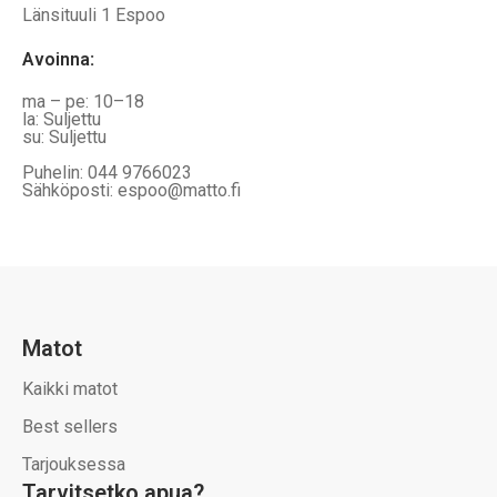
Länsituuli 1 Espoo
Avoinna
:
ma – pe: 10–18
la: Suljettu
su: Suljettu
Puhelin: 044 9766023
Sähköposti: espoo@matto.fi
Matot
Kaikki matot
Best sellers
Tarjouksessa
Tarvitsetko apua?