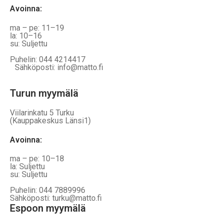
Avoinna
:
ma – pe: 11–19
la: 10–16
su: Suljettu
Puhelin: 044 4214417
Sähköposti: info@matto.fi
Turun myymälä
Viilarinkatu 5 Turku
(Kauppakeskus Länsi1)
Avoinna
:
ma – pe: 10–18
la: Suljettu
su: Suljettu
Puhelin: 044 7889996
Sähköposti: turku@matto.fi
Espoon myymälä