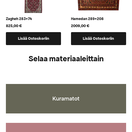
Zagheh 283×74
Hamedan 289×208
825,00
€
2009,00
€
Lisää Ostoskoriin
Lisää Ostoskoriin
Selaa materiaaleittain
Kuramatot