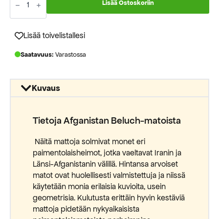
hinta
hinta
matto
Lisää Ostoskoriin
195x105cm
oli:
on:
määrä
614,00 €.
360,00 €.
Lisää toivelistallesi
Saatavuus:
Varastossa
Kuvaus
Tietoja Afganistan Beluch-matoista
Näitä mattoja solmivat monet eri
paimentolaisheimot, jotka vaeltavat Iranin ja
Länsi-Afganistanin välillä. Hintansa arvoiset
matot ovat huolellisesti valmistettuja ja niissä
käytetään monia erilaisia kuvioita, usein
geometrisia. Kulutusta erittäin hyvin kestäviä
mattoja pidetään nykyaikaisista