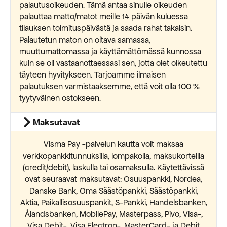
palautusoikeuden. Tämä antaa sinulle oikeuden
palauttaa matto/matot meille 14 päivän kuluessa
tilauksen toimituspäivästä ja saada rahat takaisin.
Palautetun maton on oltava samassa,
muuttumattomassa ja käyttämättömässä kunnossa
kuin se oli vastaanottaessasi sen, jotta olet oikeutettu
täyteen hyvitykseen. Tarjoamme ilmaisen
palautuksen varmistaaksemme, että voit olla 100 %
tyytyväinen ostokseen.
Maksutavat
Visma Pay -palvelun kautta voit maksaa
verkkopankkitunnuksilla, lompakolla, maksukorteilla
(credit/debit), laskulla tai osamaksulla. Käytettävissä
ovat seuraavat maksutavat: Osuuspankki, Nordea,
Danske Bank, Oma Säästöpankki, Säästöpankki,
Aktia, Paikallisosuuspankit, S-Pankki, Handelsbanken,
Ålandsbanken, MobilePay, Masterpass, Pivo, Visa-,
Visa Debit-, Visa Electron-, MasterCard- ja Debit