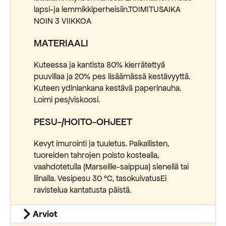
lapsi-ja lemmikkiperheisiin.TOIMITUSAIKA
NOIN 3 VIIKKOA
MATERIAALI
Kuteessa ja kantista 80% kierrätettyä
puuvillaa ja 20% pes lisäämässä kestävyyttä.
Kuteen ydinlankana kestävä paperinauha.
Loimi pes/viskoosi.
PESU-/HOITO-OHJEET
Kevyt imurointi ja tuuletus. Paikallisten,
tuoreiden tahrojen poisto kostealla,
vaahdotetulla (Marseille-saippua) sienellä tai
liinalla. Vesipesu 30 °C, tasokuivatusEi
ravistelua kantatusta päistä.
Arviot