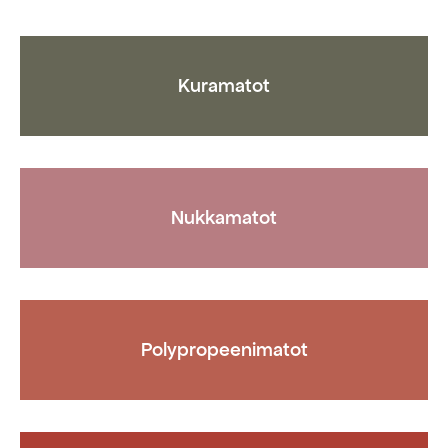
tuotteen
tuotteen
sivulla.
sivulla.
Kuramatot
Nukkamatot
Polypropeenimatot