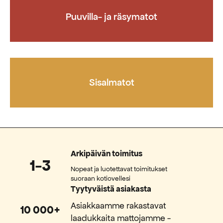
Puuvilla- ja räsymatot
Sisalmatot
Arkipäivän toimitus
1-3
Nopeat ja luotettavat toimitukset
suoraan kotiovellesi
Tyytyväistä asiakasta
Asiakkaamme rakastavat
10 000+
laadukkaita mattojamme -