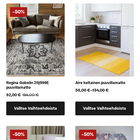
valinnat
valinnat
tuotteen
tuotteen
-50%
sivulla.
sivulla.
Regina Gobelin 211/999E
Aire keltainen puuvillamatto
puuvillamatto
56,00
€
–
154,00
€
Hintaluokka:
92,00
€
184,00
€
Alkuperäinen
Nykyinen
56,00 €
hinta
hinta
-
Tällä
Tällä
oli:
on:
154,00 €
Valitse Vaihtoehdoista
Valitse Vaihtoehdoista
tuotteella
tuotteella
184,00 €.
92,00 €.
on
on
useampi
useampi
muunnelma.
muunnelma.
-50%
-50%