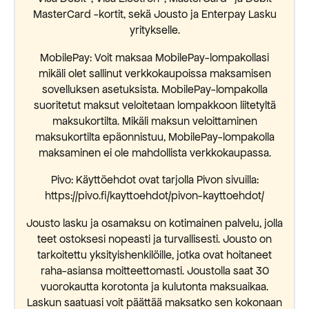
MasterCard -kortit, sekä Jousto ja Enterpay Lasku
yritykselle.
MobilePay: Voit maksaa MobilePay-lompakollasi
mikäli olet sallinut verkkokaupoissa maksamisen
sovelluksen asetuksista. MobilePay-lompakolla
suoritetut maksut veloitetaan lompakkoon liitetyltä
maksukortilta. Mikäli maksun veloittaminen
maksukortilta epäonnistuu, MobilePay-lompakolla
maksaminen ei ole mahdollista verkkokaupassa.
Pivo: Käyttöehdot ovat tarjolla Pivon sivuilla:
https://pivo.fi/kayttoehdot/pivon-kayttoehdot/
Jousto lasku ja osamaksu on kotimainen palvelu, jolla
teet ostoksesi nopeasti ja turvallisesti. Jousto on
tarkoitettu yksityishenkilöille, jotka ovat hoitaneet
raha-asiansa moitteettomasti. Joustolla saat 30
vuorokautta korotonta ja kulutonta maksuaikaa.
Laskun saatuasi voit päättää maksatko sen kokonaan