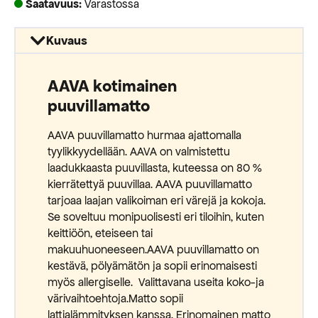
Saatavuus:
Varastossa
Kuvaus
AAVA kotimainen
puuvillamatto
AAVA puuvillamatto hurmaa ajattomalla
tyylikkyydellään. AAVA on valmistettu
laadukkaasta puuvillasta, kuteessa on 80 %
kierrätettyä puuvillaa. AAVA puuvillamatto
tarjoaa laajan valikoiman eri värejä ja kokoja.
Se soveltuu monipuolisesti eri tiloihin, kuten
keittiöön, eteiseen tai
makuuhuoneeseen.AAVA puuvillamatto on
kestävä, pölyämätön ja sopii erinomaisesti
myös allergiselle. Valittavana useita koko-ja
värivaihtoehtoja.Matto sopii
lattialämmityksen kanssa. Erinomainen matto