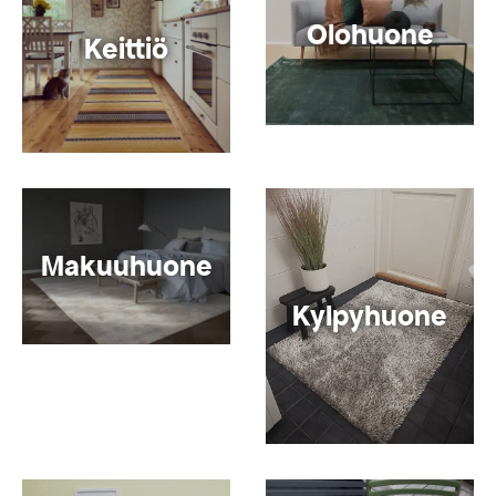
Olohuone
Keittiö
Makuuhuone
Kylpyhuone