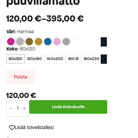
puuvillamatto
120,00
€
–
395,00
€
Hintaluokka:
Väri
: Harmaa
120,00 €
-
Koko
: 60x120
395,00 €
60x120
120x180
140x200
160 Ø
160x230
Poista
120,00
€
AAVA
kotimainen
Lisää Ostoskoriin
puuvillamatto
määrä
Lisää toivelistallesi