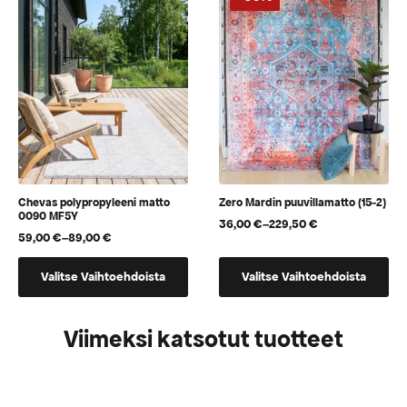
Voit
Voit
tehdä
tehdä
valinnat
valinnat
tuotteen
tuotteen
sivulla.
sivulla.
Chevas polypropyleeni matto
Zero Mardin puuvillamatto (15-2)
0090 MF5Y
36,00
€
–
229,50
€
Hintaluokka:
59,00
€
–
89,00
€
Hintaluokka:
36,00 €
59,00 €
-
Tällä
Tällä
-
229,50 €
Valitse Vaihtoehdoista
Valitse Vaihtoehdoista
tuotteella
tuotteella
89,00 €
on
on
useampi
useampi
Viimeksi katsotut tuotteet
muunnelma.
muunnelma.
Voit
Voit
tehdä
tehdä