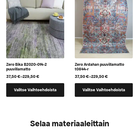
Voit
Voit
tehdä
tehdä
valinnat
valinnat
tuotteen
tuotteen
sivulla.
sivulla.
Zero Bika B2020-014-2
Zero Ardahan puuvillamatto
puuvillamatto
t0844-r
37,50
€
–
229,50
€
37,50
€
–
229,50
€
Hintaluokka:
Hintaluokka:
37,50 €
37,50 €
Tällä
Tällä
-
-
Valitse Vaihtoehdoista
Valitse Vaihtoehdoista
tuotteella
tuotteella
229,50 €
229,50 €
on
on
useampi
useampi
muunnelma.
muunnelma.
Selaa materiaaleittain
Voit
Voit
tehdä
tehdä
valinnat
valinnat