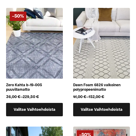
-50%
Zero Kahta b-19-005
Dawn Foam 6826 valkoinen
puuvillamatto
polypropeenimatto
36,00
€
–
229,50
€
41,00
€
–
152,00
€
Hintaluokka:
Hintaluokka:
36,00 €
41,00 €
Tällä
Tällä
-
-
Valitse Vaihtoehdoista
Valitse Vaihtoehdoista
tuotteella
tuotteella
229,50 €
152,00 €
on
on
useampi
useampi
muunnelma.
muunnelma.
-50%