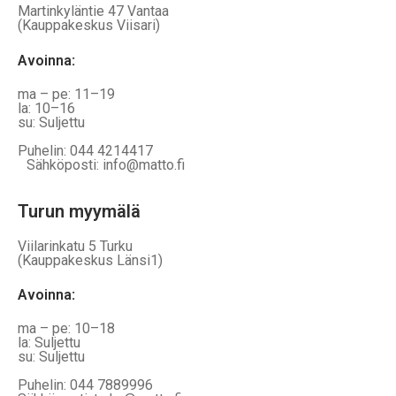
Martinkyläntie 47 Vantaa
(Kauppakeskus Viisari)
Avoinna
:
ma – pe: 11–19
la: 10–16
su: Suljettu
Puhelin: 044 4214417
Sähköposti: info@matto.fi
Turun myymälä
Viilarinkatu 5 Turku
(Kauppakeskus Länsi1)
Avoinna
:
ma – pe: 10–18
la: Suljettu
su: Suljettu
Puhelin: 044 7889996