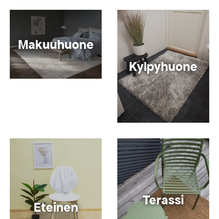
Makuuhuone
Kylpyhuone
Terassi
Eteinen