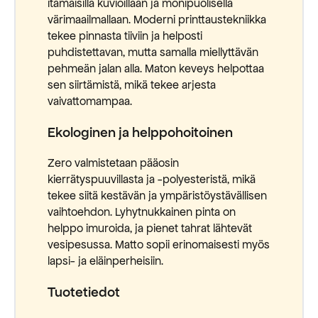
itämaisilla kuvioillaan ja monipuolisella
värimaailmallaan. Moderni printtaustekniikka
tekee pinnasta tiiviin ja helposti
puhdistettavan, mutta samalla miellyttävän
pehmeän jalan alla. Maton keveys helpottaa
sen siirtämistä, mikä tekee arjesta
vaivattomampaa.
Ekologinen ja helppohoitoinen
Zero valmistetaan pääosin
kierrätyspuuvillasta ja -polyesteristä, mikä
tekee siitä kestävän ja ympäristöystävällisen
vaihtoehdon. Lyhytnukkainen pinta on
helppo imuroida, ja pienet tahrat lähtevät
vesipesussa. Matto sopii erinomaisesti myös
lapsi- ja eläinperheisiin.
Tuotetiedot