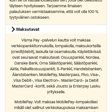
kuin se oli vastaanottaessasi sen, jotta olet oikeutettu
täyteen hyvitykseen. Tarjoamme ilmaisen
palautuksen varmistaaksemme, että voit olla 100 %
tyytyväinen ostokseen.
Maksutavat
Visma Pay -palvelun kautta voit maksaa
verkkopankkitunnuksilla, lompakolla, maksukorteilla
(credit/debit), laskulla tai osamaksulla. Käytettävissä
ovat seuraavat maksutavat: Osuuspankki, Nordea,
Danske Bank, Oma Säästöpankki, Säästöpankki,
Aktia, Paikallisosuuspankit, S-Pankki, Handelsbanken,
Ålandsbanken, MobilePay, Masterpass, Pivo, Visa-,
Visa Debit-, Visa Electron-, MasterCard- ja Debit
MasterCard -kortit, sekä Jousto ja Enterpay Lasku
yritykselle.
MobilePay: Voit maksaa MobilePay-lompakollasi
mikäli olet sallinut verkkokaupoissa maksamisen