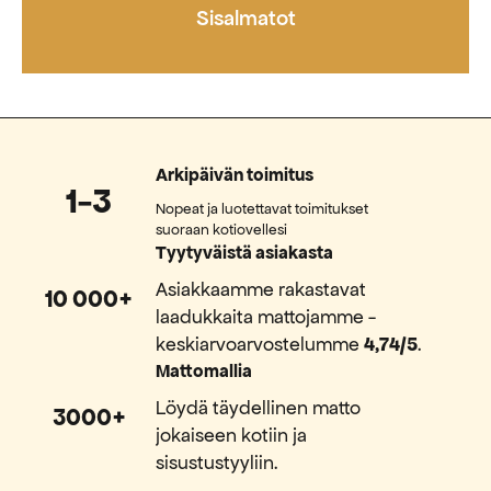
Sisalmatot
Arkipäivän toimitus
1-3
Nopeat ja luotettavat toimitukset
suoraan kotiovellesi
Tyytyväistä asiakasta
Asiakkaamme rakastavat
10 000+
laadukkaita mattojamme -
keskiarvoarvostelumme
4,74/5
.
Mattomallia
Löydä täydellinen matto
3000+
jokaiseen kotiin ja
sisustustyyliin.