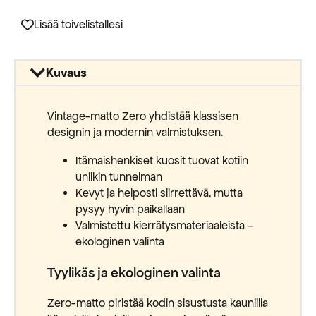
19-
005
puuvillamatto
Lisää toivelistallesi
määrä
Kuvaus
Vintage-matto Zero yhdistää klassisen
designin ja modernin valmistuksen.
Itämaishenkiset kuosit tuovat kotiin
uniikin tunnelman
Kevyt ja helposti siirrettävä, mutta
pysyy hyvin paikallaan
Valmistettu kierrätysmateriaaleista –
ekologinen valinta
Tyylikäs ja ekologinen valinta
Zero-matto piristää kodin sisustusta kauniilla