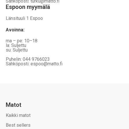
Sähköposti: turku@matto.fi
Espoon myymälä
Länsituuli 1 Espoo
Avoinna
:
ma – pe: 10–18
la: Suljettu
su: Suljettu
Puhelin: 044 9766023
Sähköposti: espoo@matto.fi
Matot
Kaikki matot
Best sellers