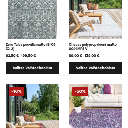
Zero Talas puuvillamatto (B-09
Chevas polypropyleeni matto
32-2)
0091 MF5 V
62,50
€
–
199,50
€
89,00
€
–
139,00
€
Hintaluokka:
Hintaluokka:
62,50 €
89,00 €
Tällä
Tällä
-
-
Valitse Vaihtoehdoista
Valitse Vaihtoehdoista
tuotteella
tuotteella
199,50 €
139,00 €
on
on
useampi
useampi
muunnelma.
muunnelma.
-16%
-50%
Voit
Voit
tehdä
tehdä
valinnat
valinnat
tuotteen
tuotteen
sivulla.
sivulla.