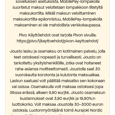
sovelluksen asetuksista. MobilePay-lompakolla
suoritetut maksut veloitetaan lompakkoon liitetyltä
maksukortilta. Mikäli maksun veloittaminen
maksukortilta epäonnistuu, MobilePay-lompakolla
maksaminen ei ole mahdollista verkkokaupassa.
Pivo: Käyttöehdot ovat tarjolla Pivon sivuilla:
https://pivo.fi/kayttoehdot/pivon-kayttoehdot/
Jousto lasku ja osamaksu on kotimainen palvelu, jolla
teet ostoksesi nopeasti ja turvallisesti. Jousto on
tarkoitettu yksityishenkilöille, jotka ovat hoitaneet
raha-asiansa moitteettomasti. Joustolla saat 30
vuorokautta korotonta ja kulutonta maksuaikaa.
Laskun saatuasi voit päättää maksatko sen kokonaan
vai osissa. Osamaksulla voit maksaa ostoksesi jopa
36:ssa erässä, alkaen 9,90 eur/kk. Jousto osamaksun
kustannukset ovat 3,90 eur/kk ja 19,90%:n
luottokorko. Voit maksaa Joustolla 30–3000 euron
ostoksia. Luotonmyöntäjänä toimii Aurajoki Nordic