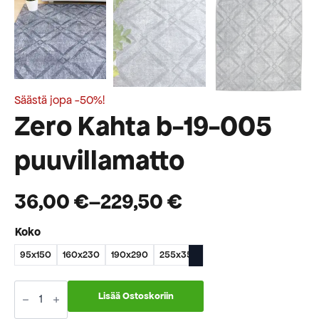
Säästä jopa -50%!
Zero Kahta b-19-005
puuvillamatto
36,00
€
–
229,50
€
Hintaluokka:
Koko
36,00 €
95x150
160x230
190x290
255x355
-
229,50 €
Zero
Kahta
Lisää Ostoskoriin
b-