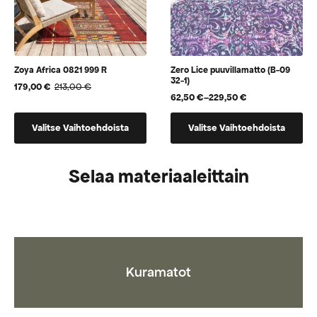
Zoya Africa 0821 999 R
Zero Lice puuvillamatto (B-09
32-1)
179,00
€
213,00
€
Alkuperäinen
Nykyinen
62,50
€
–
229,50
€
Hintaluokka:
hinta
hinta
62,50 €
oli:
on:
Tällä
Tällä
-
213,00 €.
179,00 €.
Valitse Vaihtoehdoista
Valitse Vaihtoehdoista
tuotteella
tuotteella
229,50 €
on
on
useampi
useampi
Selaa materiaaleittain
muunnelma.
muunnelma.
Voit
Voit
tehdä
tehdä
valinnat
valinnat
tuotteen
tuotteen
sivulla.
sivulla.
Kuramatot