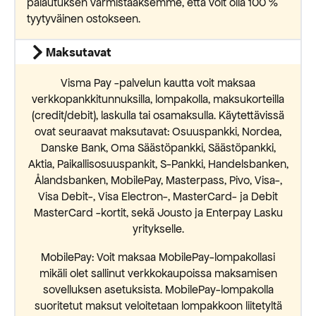
palautuksen varmistaaksemme, että voit olla 100 %
tyytyväinen ostokseen.
Maksutavat
Visma Pay -palvelun kautta voit maksaa
verkkopankkitunnuksilla, lompakolla, maksukorteilla
(credit/debit), laskulla tai osamaksulla. Käytettävissä
ovat seuraavat maksutavat: Osuuspankki, Nordea,
Danske Bank, Oma Säästöpankki, Säästöpankki,
Aktia, Paikallisosuuspankit, S-Pankki, Handelsbanken,
Ålandsbanken, MobilePay, Masterpass, Pivo, Visa-,
Visa Debit-, Visa Electron-, MasterCard- ja Debit
MasterCard -kortit, sekä Jousto ja Enterpay Lasku
yritykselle.
MobilePay: Voit maksaa MobilePay-lompakollasi
mikäli olet sallinut verkkokaupoissa maksamisen
sovelluksen asetuksista. MobilePay-lompakolla
suoritetut maksut veloitetaan lompakkoon liitetyltä