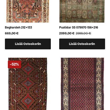
Beghardeh 212×133
Pustidar 55 079970 156×216
669,00
€
2099,00
€
2999,00
€
Alkuperäinen
Nykyinen
hinta
hinta
oli:
on:
Lisää Ostoskoriin
Lisää Ostoskoriin
2999,00 €.
2099,00 €.
-52%