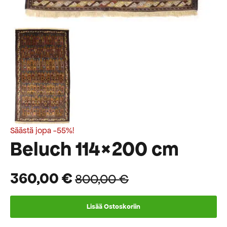
Säästä jopa -55%!
Beluch 114×200 cm
360,00
€
800,00
€
Alkuperäinen
Nykyinen
hinta
hinta
Lisää Ostoskoriin
oli:
on: