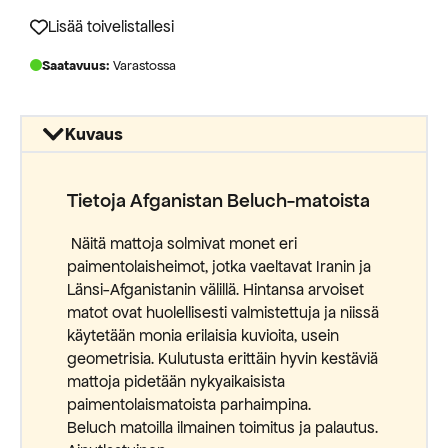
800,00 €.
360,00 €.
Lisää toivelistallesi
Saatavuus:
Varastossa
Kuvaus
Tietoja Afganistan Beluch-matoista
Näitä mattoja solmivat monet eri
paimentolaisheimot, jotka vaeltavat Iranin ja
Länsi-Afganistanin välillä. Hintansa arvoiset
matot ovat huolellisesti valmistettuja ja niissä
käytetään monia erilaisia kuvioita, usein
geometrisia. Kulutusta erittäin hyvin kestäviä
mattoja pidetään nykyaikaisista
paimentolaismatoista parhaimpina.
Beluch matoilla ilmainen toimitus ja palautus.