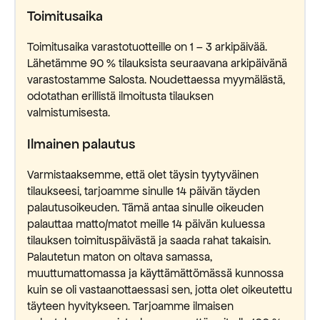
Toimitusaika
Toimitusaika varastotuotteille on 1 – 3 arkipäivää.
Lähetämme 90 % tilauksista seuraavana arkipäivänä
varastostamme Salosta. Noudettaessa myymälästä,
odotathan erillistä ilmoitusta tilauksen
valmistumisesta.
Ilmainen palautus
Varmistaaksemme, että olet täysin tyytyväinen
tilaukseesi, tarjoamme sinulle 14 päivän täyden
palautusoikeuden. Tämä antaa sinulle oikeuden
palauttaa matto/matot meille 14 päivän kuluessa
tilauksen toimituspäivästä ja saada rahat takaisin.
Palautetun maton on oltava samassa,
muuttumattomassa ja käyttämättömässä kunnossa
kuin se oli vastaanottaessasi sen, jotta olet oikeutettu
täyteen hyvitykseen. Tarjoamme ilmaisen