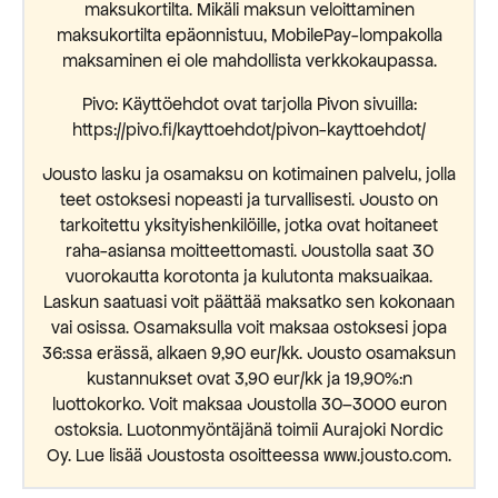
maksukortilta. Mikäli maksun veloittaminen
maksukortilta epäonnistuu, MobilePay-lompakolla
maksaminen ei ole mahdollista verkkokaupassa.
Pivo: Käyttöehdot ovat tarjolla Pivon sivuilla:
https://pivo.fi/kayttoehdot/pivon-kayttoehdot/
Jousto lasku ja osamaksu on kotimainen palvelu, jolla
teet ostoksesi nopeasti ja turvallisesti. Jousto on
tarkoitettu yksityishenkilöille, jotka ovat hoitaneet
raha-asiansa moitteettomasti. Joustolla saat 30
vuorokautta korotonta ja kulutonta maksuaikaa.
Laskun saatuasi voit päättää maksatko sen kokonaan
vai osissa. Osamaksulla voit maksaa ostoksesi jopa
36:ssa erässä, alkaen 9,90 eur/kk. Jousto osamaksun
kustannukset ovat 3,90 eur/kk ja 19,90%:n
luottokorko. Voit maksaa Joustolla 30–3000 euron
ostoksia. Luotonmyöntäjänä toimii Aurajoki Nordic
Oy. Lue lisää Joustosta osoitteessa www.jousto.com.