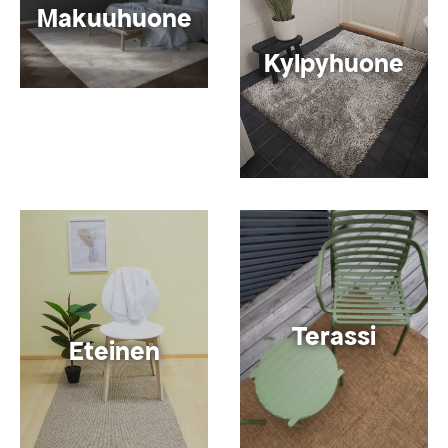
Makuuhuone
Kylpyhuone
Terassi
Eteinen