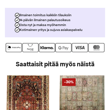
Ilmainen toimitus kaikkiin tilauksiin
14 päivän ilmainen palautusoikeus
Osta nyt ja maksa myöhemmin
Kotimainen yritys ja sujuva asiakaspalvelu
Saattaisit pitää myös näistä
-30%