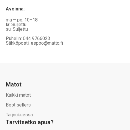
Avoinna
:
ma – pe: 10–18
la: Suljettu
su: Suljettu
Puhelin: 044 9766023
Sähköposti: espoo@matto.fi
Matot
Kaikki matot
Best sellers
Tarjouksessa
Tarvitsetko apua?