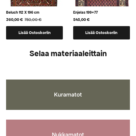
Beluch 112 X 196 cm
Enjelas 199×77
360,00
€
750,00
€
545,00
€
Alkuperäinen
Nykyinen
hinta
hinta
oli:
on:
Lisää Ostoskoriin
Lisää Ostoskoriin
750,00 €.
360,00 €.
Selaa materiaaleittain
Kuramatot
Nukkamatot