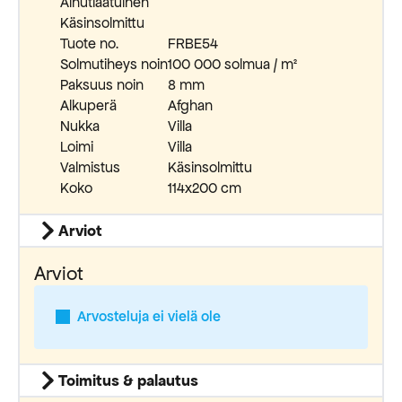
Ainutlaatuinen
Käsinsolmittu
Tuote no.
FRBE54
Solmutiheys noin
100 000 solmua / m²
Paksuus noin
8 mm
Alkuperä
Afghan
Nukka
Villa
Loimi
Villa
Valmistus
Käsinsolmittu
Koko
114x200 cm
Arviot
Arviot
Arvosteluja ei vielä ole
Toimitus & palautus