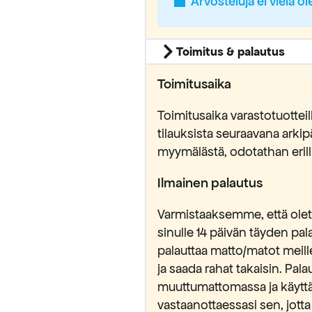
Arvosteluja ei vielä ol
Toimitus & palautus
Toimitusaika
Toimitusaika varastotuottei
tilauksista seuraavana ark
myymälästä, odotathan erilli
Ilmainen palautus
Varmistaaksemme, että olet 
sinulle 14 päivän täyden pa
palauttaa matto/matot meill
ja saada rahat takaisin. Pa
muuttumattomassa ja käytt
vastaanottaessasi sen, jotta