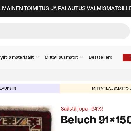
ILMAINEN TOIMITUS JA PALAUTUS VALMISMATOILLE
ylit ja materiaalit
Mittatilausmatot
Bestsellers
ILAUKSIIN
MITTATILAUSMATTO V
Säästä jopa -64%!
Beluch 91×15