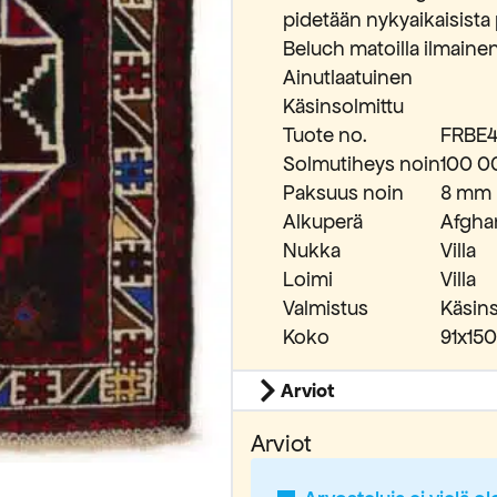
pidetään nykyaikaisista
Beluch matoilla ilmainen
Ainutlaatuinen
Käsinsolmittu
Tuote no.
FRBE4
Solmutiheys noin
100 0
Paksuus noin
8 mm
Alkuperä
Afgha
Nukka
Villa
Loimi
Villa
Valmistus
Käsins
Koko
91x15
Arviot
Arviot