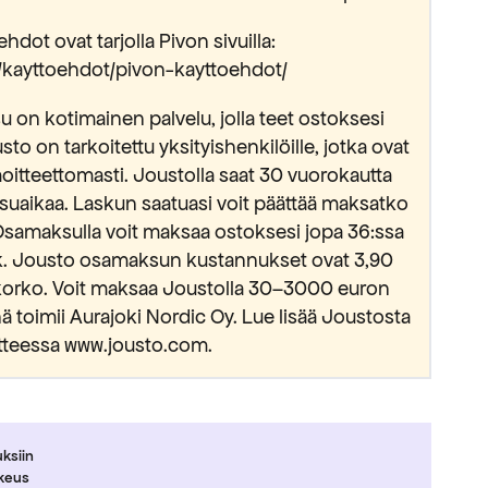
hdot ovat tarjolla Pivon sivuilla:
fi/kayttoehdot/pivon-kayttoehdot/
 on kotimainen palvelu, jolla teet ostoksesi
usto on tarkoitettu yksityishenkilöille, jotka ovat
oitteettomasti. Joustolla saat 30 vuorokautta
suaikaa. Laskun saatuasi voit päättää maksatko
Osamaksulla voit maksaa ostoksesi jopa 36:ssa
kk. Jousto osamaksun kustannukset ovat 3,90
okorko. Voit maksaa Joustolla 30–3000 euron
 toimii Aurajoki Nordic Oy. Lue lisää Joustosta
tteessa www.jousto.com.
uksiin
ikeus