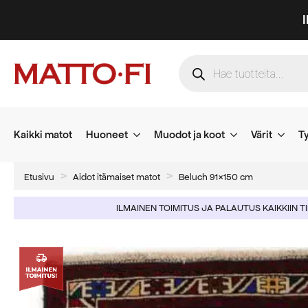
Products
search
Kaikki matot
Huoneet
Muodot ja koot
Värit
Ty
Etusivu
Aidot itämaiset matot
Beluch 91×150 cm
ILMAINEN TOIMITUS JA PALAUTUS KAIKKIIN T
-64%