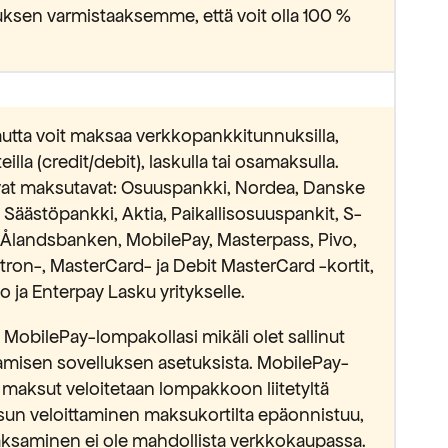
ksen varmistaaksemme, että voit olla 100 %
utta voit maksaa verkkopankkitunnuksilla,
lla (credit/debit), laskulla tai osamaksulla.
avat maksutavat: Osuuspankki, Nordea, Danske
äästöpankki, Aktia, Paikallisosuuspankit, S-
Ålandsbanken, MobilePay, Masterpass, Pivo,
ectron-, MasterCard- ja Debit MasterCard -kortit,
 ja Enterpay Lasku yritykselle.
MobilePay-lompakollasi mikäli olet sallinut
isen sovelluksen asetuksista. MobilePay-
 maksut veloitetaan lompakkoon liitetyltä
sun veloittaminen maksukortilta epäonnistuu,
saminen ei ole mahdollista verkkokaupassa.