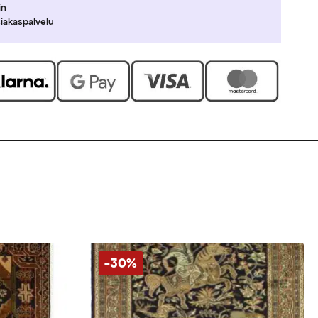
in
siakaspalvelu
-30%