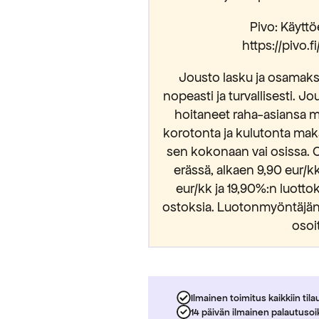
Pivo: Käyttöe
https://pivo.
Jousto lasku ja osamaksu
nopeasti ja turvallisesti. Jo
hoitaneet raha-asiansa m
korotonta ja kulutonta mak
sen kokonaan vai osissa. 
erässä, alkaen 9,90 eur/
eur/kk ja 19,90%:n luott
ostoksia. Luotonmyöntäjänä
osoi
Ilmainen toimitus kaikkiin tila
14 päivän ilmainen palautuso