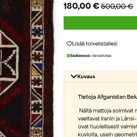
180,00
€
500,00
€
Alkuperäinen
Nykyinen
hinta
hinta
oli:
on:
500,00 €.
180,00 €.
Lisää toivelistallesi
Saatavuus:
Varastossa
Kuvaus
Tietoja Afganistan Be
Näitä mattoja solmivat 
vaeltavat Iranin ja Länsi
ovat huolellisesti valmis
kuvioita, usein geometris