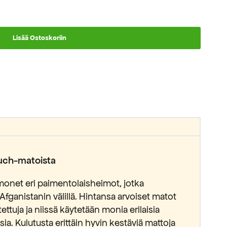
Lisää Ostoskoriin
luch-matoista
monet eri paimentolaisheimot, jotka
-Afganistanin välillä. Hintansa arvoiset matot
tettuja ja niissä käytetään monia erilaisia
ia. Kulutusta erittäin hyvin kestäviä mattoja