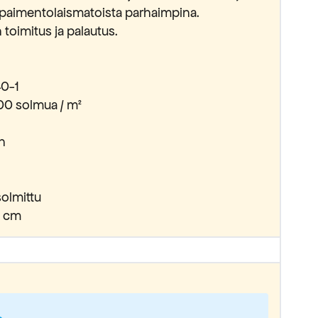
 paimentolaismatoista parhaimpina.
 toimitus ja palautus.
0-1
00 solmua / m²
n
olmittu
0 cm