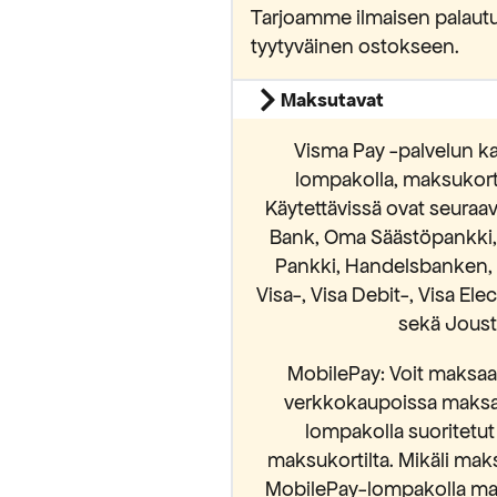
Tarjoamme ilmaisen palautu
tyytyväinen ostokseen.
Maksutavat
Visma Pay -palvelun ka
lompakolla, maksukortei
Käytettävissä ovat seura
Bank, Oma Säästöpankki, S
Pankki, Handelsbanken, 
Visa-, Visa Debit-, Visa El
sekä Jousto
MobilePay: Voit maksaa 
verkkokaupoissa maksam
lompakolla suoritetut
maksukortilta. Mikäli mak
MobilePay-lompakolla mak