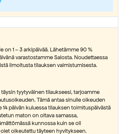
e
lle on 1 – 3 arkipäivää. Lähetämme 90 %
ipäivänä varastostamme Salosta. Noudettaessa
stä ilmoitusta tilauksen valmistumisesta.
täysin tyytyväinen tilaukseesi, tarjoamme
lautusoikeuden. Tämä antaa sinulle oikeuden
e 14 päivän kuluessa tilauksen toimituspäivästä
lautetun maton on oltava samassa,
ämättömässä kunnossa kuin se oli
 olet oikeutettu täyteen hyvitykseen.