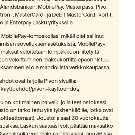
Ålandsbanken, MobilePay, Masterpass, Pivo,
ectron-, MasterCard- ja Debit MasterCard -kortit,
 ja Enterpay Lasku yritykselle.
MobilePay-lompakollasi mikäli olet sallinut
isen sovelluksen asetuksista. MobilePay-
 maksut veloitetaan lompakkoon liitetyltä
sun veloittaminen maksukortilta epäonnistuu,
saminen ei ole mahdollista verkkokaupassa.
hdot ovat tarjolla Pivon sivuilla:
fi/kayttoehdot/pivon-kayttoehdot/
 on kotimainen palvelu, jolla teet ostoksesi
usto on tarkoitettu yksityishenkilöille, jotka ovat
oitteettomasti. Joustolla saat 30 vuorokautta
suaikaa. Laskun saatuasi voit päättää maksatko
Osamaksulla voit maksaa ostoksesi jopa 36:ssa