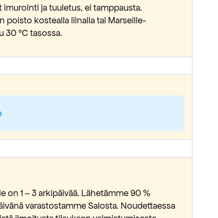
 imurointi ja tuuletus, ei tamppausta.
n poisto kostealla liinalla tai Marseille-
u 30 °C tasossa.
e
lle on 1 – 3 arkipäivää. Lähetämme 90 %
ipäivänä varastostamme Salosta. Noudettaessa