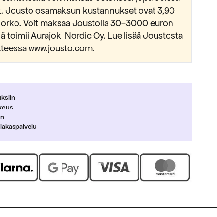
kk. Jousto osamaksun kustannukset ovat 3,90
okorko. Voit maksaa Joustolla 30–3000 euron
 toimii Aurajoki Nordic Oy. Lue lisää Joustosta
tteessa www.jousto.com.
uksiin
ikeus
in
siakaspalvelu