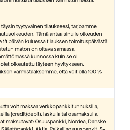
stä ilmoitusta tilauksen valmistumisesta.
täysin tyytyväinen tilaukseesi, tarjoamme
lautusoikeuden. Tämä antaa sinulle oikeuden
e 14 päivän kuluessa tilauksen toimituspäivästä
lautetun maton on oltava samassa,
ämättömässä kunnossa kuin se oli
 olet oikeutettu täyteen hyvitykseen.
ksen varmistaaksemme, että voit olla 100 %
utta voit maksaa verkkopankkitunnuksilla,
lla (credit/debit), laskulla tai osamaksulla.
avat maksutavat: Osuuspankki, Nordea, Danske
äästöpankki, Aktia, Paikallisosuuspankit, S-