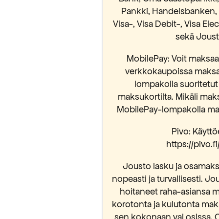
Pankki, Handelsbanken, 
Visa-, Visa Debit-, Visa El
sekä Jousto
MobilePay: Voit maksaa 
verkkokaupoissa maksam
lompakolla suoritetut
maksukortilta. Mikäli mak
MobilePay-lompakolla mak
Pivo: Käyttöe
https://pivo.
Jousto lasku ja osamaksu
nopeasti ja turvallisesti. Jo
hoitaneet raha-asiansa m
korotonta ja kulutonta mak
sen kokonaan vai osissa. 