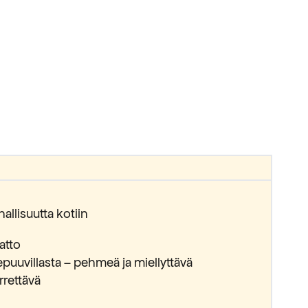
llisuutta kotiin
atto
epuuvillasta – pehmeä ja miellyttävä
irrettävä