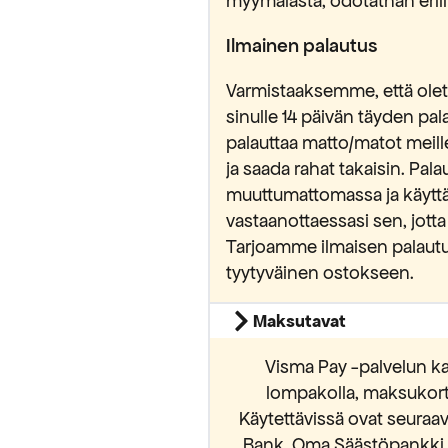
myymälästä, odotathan erilli
Ilmainen palautus
Varmistaaksemme, että olet 
sinulle 14 päivän täyden pa
palauttaa matto/matot meill
ja saada rahat takaisin. Pa
muuttumattomassa ja käytt
vastaanottaessasi sen, jotta
Tarjoamme ilmaisen palautu
tyytyväinen ostokseen.
Maksutavat
Visma Pay -palvelun ka
lompakolla, maksukortei
Käytettävissä ovat seura
Bank, Oma Säästöpankki, S