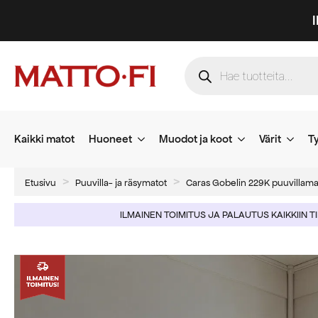
Products
search
Kaikki matot
Huoneet
Muodot ja koot
Värit
Ty
Etusivu
Puuvilla- ja räsymatot
Caras Gobelin 229K puuvillam
ILMAINEN TOIMITUS JA PALAUTUS KAIKKIIN T
-55%