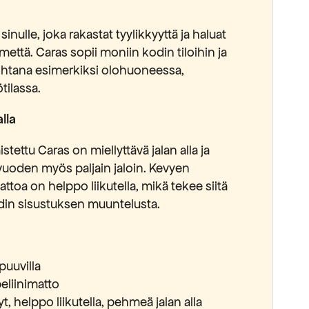
nulle, joka rakastat tyylikkyyttä ja haluat
lmettä. Caras sopii moniin kodin tiloihin ja
ohtana esimerkiksi olohuoneessa,
tilassa.
lla
stettu Caras on miellyttävä jalan alla ja
uoden myös paljain jaloin. Kevyen
toa on helppo liikutella, mikä tekee siitä
odin sisustuksen muuntelusta.
puuvilla
eliinimatto
, helppo liikutella, pehmeä jalan alla