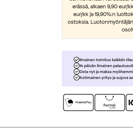
erässä, alkaen 9,90 eur/
eur/kk ja 19,90%:n luott
ostoksia. Luotonmyöntäjänä
osoi
Ilmainen toimitus kaikkiin tila
14 päivän ilmainen palautuso
Osta nyt ja maksa myöhemm
Kotimainen yritys ja sujuva a