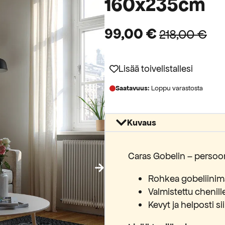
160x235cm
99,00
€
218,00
€
Alkuperäinen
Nykyinen
hinta
hinta
Lisää toivelistallesi
oli:
on:
Saatavuus:
Loppu varastosta
218,00 €.
99,00 €.
Kuvaus
Caras Gobelin – persoona
Rohkea gobeliinim
Valmistettu chenill
Kevyt ja helposti si