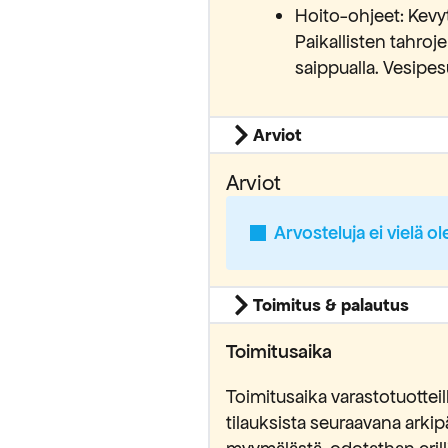
Hoito-ohjeet: Kevyt
Paikallisten tahroje
saippualla. Vesipes
Arviot
Arviot
Arvosteluja ei vielä ol
Toimitus & palautus
Toimitusaika
Toimitusaika varastotuottei
tilauksista seuraavana ark