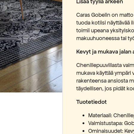
Lisää tyyliä arkeen
Caras Gobelin on matto si
tuoda kotiisi näyttävää i
toimii upeana yksityisk
makuuhuoneessa tai työ
Kevyt ja mukava jalan a
Chenillepuuvillasta valmi
mukava käyttää ympäri v
rakenteensa ansiosta mat
täydellisen, jos pidät k
Tuotetiedot
Materiaali: Chenille
Valmistustapa: Gob
Ominaisuudet: Kevyt