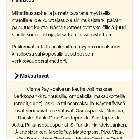
Mittatilaustuotteilla ja metritavarana myytävillä
matoilla ei ole kuluttajasuojalain mukaista 14 päivän
palautusoikeutta. Nämä tuotteet ovat yksilöllisiä, juuri
sinulle suunniteltuja, leikattuja tai valmistettuja.
Reklamaatiosta tulee ilmoittaa myyjälle ennakkoon
kirjallisesti sähköpostilla osoitteeseen
verkkokauppa(at)matto.fi.
Maksutavat
Visma Pay -palvelun kautta voit maksaa
verkkopankkitunnuksilla, lompakolla, maksukorteilla
(credit/debit), laskulla tai osamaksulla. Käytettävissä
ovat seuraavat maksutavat: Osuuspankki, Nordea,
Danske Bank, Oma Säästöpankki, Säästöpankki,
Aktia, Paikallisosuuspankit, S-Pankki, Handelsbanken,
Ålandsbanken, MobilePay, Masterpass, Pivo, Visa-,