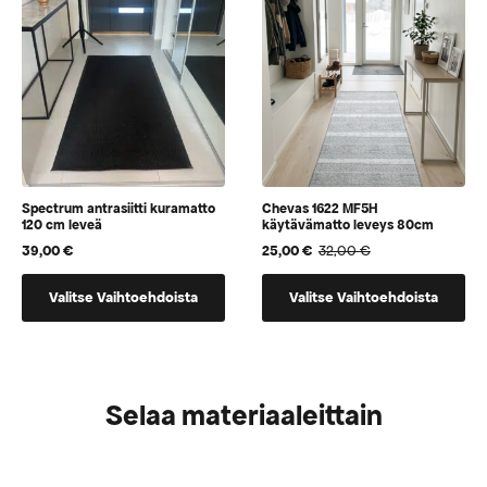
valita
valita
tuotteen
tuotteen
sivulla
sivulla
Spectrum antrasiitti kuramatto
Chevas 1622 MF5H
120 cm leveä
käytävämatto leveys 80cm
39,00
€
25,00
€
32,00
€
Alkuperäinen
Nykyinen
hinta
hinta
Tällä
Tällä
oli:
on:
Valitse Vaihtoehdoista
Valitse Vaihtoehdoista
tuotteella
tuotteella
32,00 €.
25,00 €.
on
on
vaihtoehtoja,
vaihtoehtoja,
jotka
jotka
Selaa materiaaleittain
voidaan
voidaan
valita
valita
tuotteen
tuotteen
sivulla
sivulla