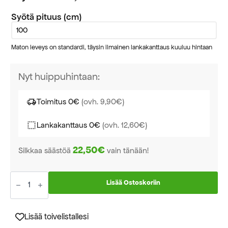
Alkuperäinen
Nykyinen
Syötä pituus (cm)
hinta
hinta
oli:
on:
Maton leveys on standardi, täysin ilmainen lankakanttaus kuuluu hintaan
28,00 €.
17,00 €.
Nyt huippuhintaan:
Toimitus 0€
(ovh. 9,90€)
Lankakanttaus 0€
(ovh. 12,60€)
22,50€
Silkkaa säästöä
vain tänään!
Clyde
käytävämatto
Lisää Ostoskoriin
leveys
100cm
määrä
Lisää toivelistallesi