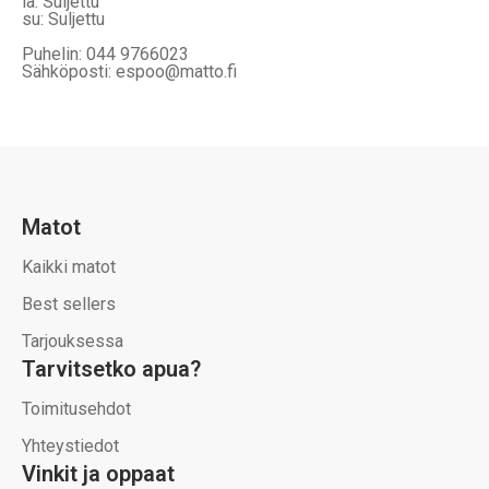
la: Suljettu
su: Suljettu
Puhelin: 044 9766023
Sähköposti: espoo@matto.fi
Matot
Kaikki matot
Best sellers
Tarjouksessa
Tarvitsetko apua?
Toimitusehdot
Yhteystiedot
Vinkit ja oppaat