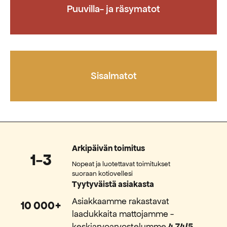
Puuvilla- ja räsymatot
Sisalmatot
Arkipäivän toimitus
1-3
Nopeat ja luotettavat toimitukset
suoraan kotiovellesi
Tyytyväistä asiakasta
Asiakkaamme rakastavat
10 000+
laadukkaita mattojamme -
keskiarvoarvostelumme
4,74/5
.