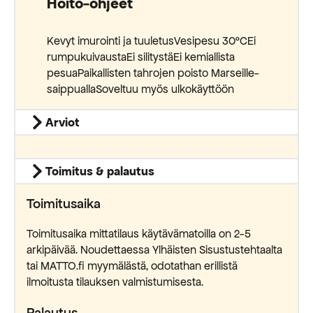
Hoito-ohjeet
Kevyt imurointi ja tuuletusVesipesu 30°CEi
rumpukuivaustaEi silitystäEi kemiallista
pesuaPaikallisten tahrojen poisto Marseille-
saippuallaSoveltuu myös ulkokäyttöön
Arviot
Toimitus & palautus
Toimitusaika
Toimitusaika mittatilaus käytävämatoilla on 2-5
arkipäivää. Noudettaessa Ylhäisten Sisustustehtaalta
tai MATTO.fi myymälästä, odotathan erillistä
ilmoitusta tilauksen valmistumisesta.
Palautus