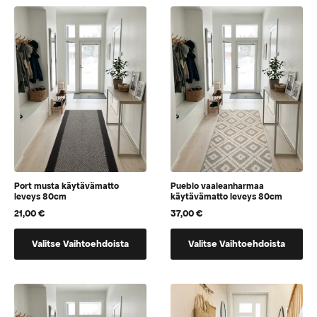
Port musta käytävämatto
Pueblo vaaleanharmaa
leveys 80cm
käytävämatto leveys 80cm
21,00
€
37,00
€
Tällä
Tällä
Valitse Vaihtoehdoista
Valitse Vaihtoehdoista
tuotteella
tuotteella
on
on
vaihtoehtoja,
vaihtoehtoja,
jotka
jotka
voidaan
voidaan