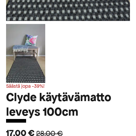
Säästä jopa -39%!
Clyde käytävämatto
leveys 100cm
17,00
€
28,00
€