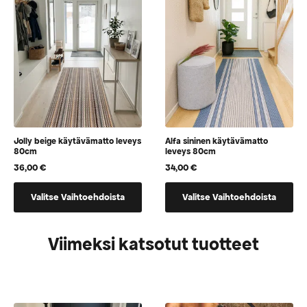
valita
valita
tuotteen
tuotteen
sivulla
sivulla
Jolly beige käytävämatto leveys
Alfa sininen käytävämatto
80cm
leveys 80cm
36,00
€
34,00
€
Tällä
Tällä
Valitse Vaihtoehdoista
Valitse Vaihtoehdoista
tuotteella
tuotteella
on
on
vaihtoehtoja,
vaihtoehtoja,
Viimeksi katsotut tuotteet
jotka
jotka
voidaan
voidaan
valita
valita
tuotteen
tuotteen