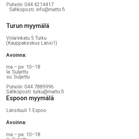
Puhelin: 044 4214417
Sähköposti: info@matto.fi
Turun myymälä
Viilarinkatu 5 Turku
(Kauppakeskus Länsi1)
Avoinna
:
ma – pe: 10–18
la: Suljettu
su: Suljettu
Puhelin: 044 7889996
Sähköposti: turku@matto.fi
Espoon myymälä
Länsituuli 1 Espoo
Avoinna
:
ma – pe: 10–18