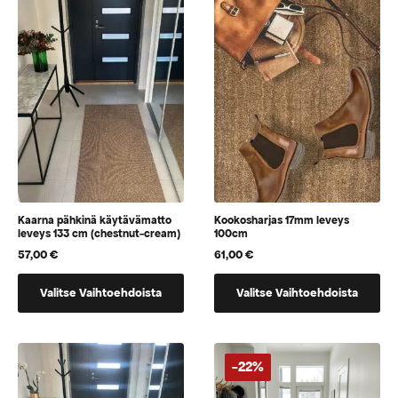
sivulla
sivulla
Kaarna pähkinä käytävämatto
Kookosharjas 17mm leveys
leveys 133 cm (chestnut-cream)
100cm
57,00
€
61,00
€
Tällä
Tällä
Valitse Vaihtoehdoista
Valitse Vaihtoehdoista
tuotteella
tuotteella
on
on
vaihtoehtoja,
vaihtoehtoja,
jotka
jotka
-22%
voidaan
voidaan