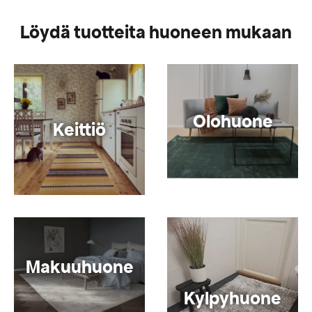
Löydä tuotteita huoneen mukaan
Olohuone
Keittiö
Makuuhuone
Kylpyhuone