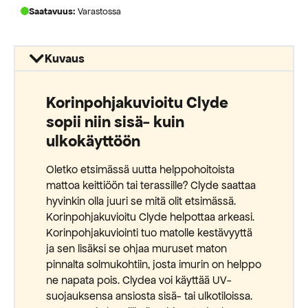
Saatavuus:
Varastossa
Kuvaus
Korinpohjakuvioitu Clyde
sopii niin sisä- kuin
ulkokäyttöön
Oletko etsimässä uutta helppohoitoista
mattoa keittiöön tai terassille? Clyde saattaa
hyvinkin olla juuri se mitä olit etsimässä.
Korinpohjakuvioitu Clyde helpottaa arkeasi.
Korinpohjakuviointi tuo matolle kestävyyttä
ja sen lisäksi se ohjaa muruset maton
pinnalta solmukohtiin, josta imurin on helppo
ne napata pois. Clydea voi käyttää UV-
suojauksensa ansiosta sisä- tai ulkotiloissa.