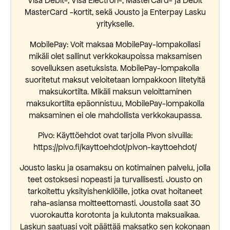
Visa Debit-, Visa Electron-, MasterCard- ja Debit
MasterCard -kortit, sekä Jousto ja Enterpay Lasku
yritykselle.
MobilePay: Voit maksaa MobilePay-lompakollasi
mikäli olet sallinut verkkokaupoissa maksamisen
sovelluksen asetuksista. MobilePay-lompakolla
suoritetut maksut veloitetaan lompakkoon liitetyltä
maksukortilta. Mikäli maksun veloittaminen
maksukortilta epäonnistuu, MobilePay-lompakolla
maksaminen ei ole mahdollista verkkokaupassa.
Pivo: Käyttöehdot ovat tarjolla Pivon sivuilla:
https://pivo.fi/kayttoehdot/pivon-kayttoehdot/
Jousto lasku ja osamaksu on kotimainen palvelu, jolla
teet ostoksesi nopeasti ja turvallisesti. Jousto on
tarkoitettu yksityishenkilöille, jotka ovat hoitaneet
raha-asiansa moitteettomasti. Joustolla saat 30
vuorokautta korotonta ja kulutonta maksuaikaa.
Laskun saatuasi voit päättää maksatko sen kokonaan