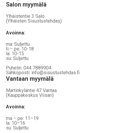
Salon myymälä
Ylhäistentie 3 Salo
(Ylhäisten Sisustustehdas)
Avoinna:
ma: Suljettu
ti – pe: 10-18
la: 10-15
su: Suljettu
Puhelin: 044 7889904
Sähköposti: info@sisustustehdas.fi
Vantaan myymälä
Martinkyläntie 47 Vantaa
(Kauppakeskus Viisari)
Avoinna
:
ma – pe: 11–19
la: 10–16
su: Suljettu