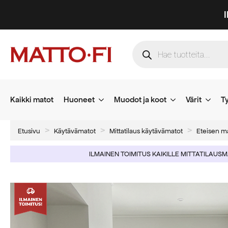
Products
search
Kaikki matot
Huoneet
Muodot ja koot
Värit
Ty
Etusivu
Käytävämatot
Mittatilaus käytävämatot
Eteisen m
ILMAINEN TOIMITUS KAIKILLE MITTATILAUS
-20%