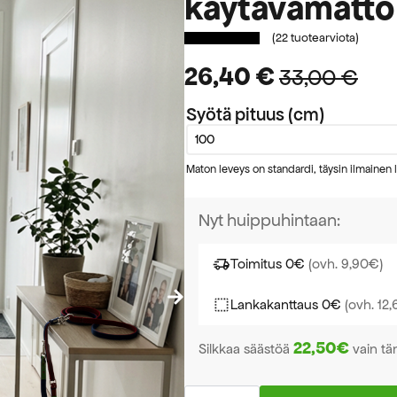
käytävämatto
(
22
tuotearviota)
26,40
€
33,00
€
Alkuperäinen
Nykyinen
Syötä pituus (cm)
hinta
hinta
oli:
on:
Maton leveys on standardi, täysin ilmainen
33,00 €.
26,40 €.
Nyt huippuhintaan:
Toimitus 0€
(ovh. 9,90€)
Lankakanttaus 0€
(ovh. 12
22,50€
Silkkaa säästöä
vain tä
Kapa