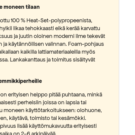
e moneen tilaan
ttu 100 % Heat-Set-polypropeenista,
a hylkii likaa tehokkaasti eikä kerää karvattu
ksuus ja juutin oloinen moderni ilme tekevät
lyn ja käytännöllisen valinnan. Foam-pohjaus
kallaan kaikilla lattiamateriaaleilla myös
. Lankakanttaus ja toimitus sisältyvät
 lemmikkiperheille
 on erityisen helppo pitää puhtaana, minkä
isesti perheisiin joissa on lapsia tai
uu moneen käyttötarkoitukseen: olohuone,
einen, käytävä, toimisto tai kesämökki.
ivuus lisää käyttömukavuutta erityisesti
tusaika on 2–6 arkipäivää.