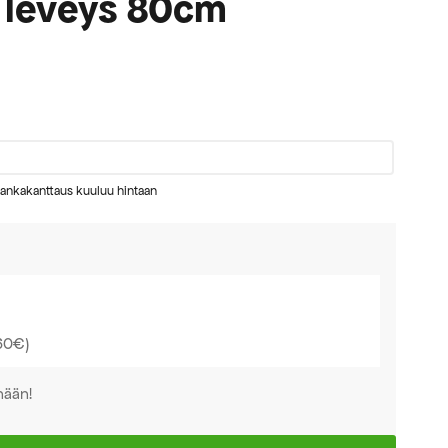
 leveys 80cm
 lankakanttaus kuuluu hintaan
,60€)
nään!