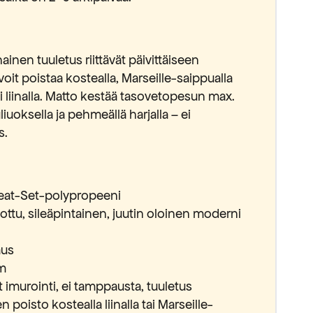
ainen tuuletus riittävät päivittäiseen
voit poistaa kostealla, Marseille-saippualla
ai liinalla. Matto kestää tasovetopesun max.
iuoksella ja pehmeällä harjalla – ei
s.
Heat-Set-polypropeeni
tu, sileäpintainen, juutin oloinen moderni
aus
m
 imurointi, ei tamppausta, tuuletus
n poisto kostealla liinalla tai Marseille-