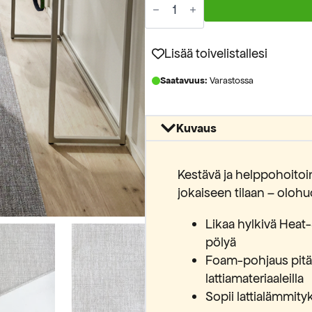
foam
UT6W
beige
käytävämatto
Lisää toivelistallesi
leveys
80cm
Saatavuus:
Varastossa
määrä
Kuvaus
Kestävä ja helppohoito
jokaiseen tilaan – olohu
Likaa hylkivä Heat-
pölyä
Foam-pohjaus pitää
lattiamateriaaleilla
Sopii lattialämmit