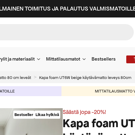
ILMAINEN TOIMITUS JA PALAUTUS VALMISMATOILLE
ylit ja materiaalit
Mittatilausmatot
Bestsellers
atto 80 cm leveät
Kapa foam UT6W beige käytävämatto leveys 80cm
MATOILLE
MITTATILAUSMATTO V
Säästä jopa -20%!
Bestseller
Likaa hylkivä
Kapa foam U