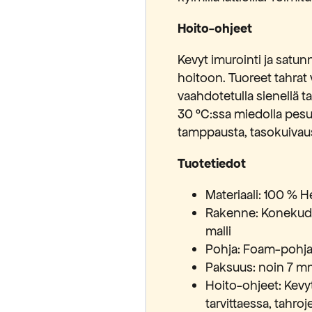
Hoito-ohjeet
Kevyt imurointi ja satunn
hoitoon. Tuoreet tahrat 
vaahdotetulla sienellä t
30 °C:ssa miedolla pesul
tamppausta, tasokuivau
Tuotetiedot
Materiaali: 100 % 
Rakenne: Konekudot
malli
Pohja: Foam-pohj
Paksuus: noin 7 m
Hoito-ohjeet: Kevyt
tarvittaessa, tahroje