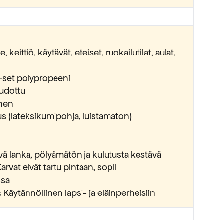
keittiö, käytävät, eteiset, ruokailutilat, aulat,
-set polypropeeni
udottu
inen
 (lateksikumipohja, luistamaton)
vä lanka, pölyämätön ja kulutusta kestävä
arvat eivät tartu pintaan, sopii
ssa
:
Käytännöllinen lapsi- ja eläinperheisiin