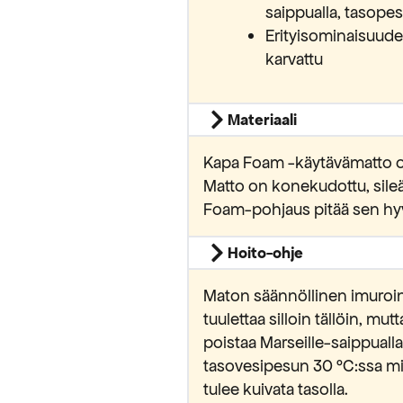
saippualla, tasope
Erityisominaisuudet
karvattu
Materiaali
Kapa Foam -käytävämatto on
Matto on konekudottu, sileä
Foam-pohjaus pitää sen hyvin
Hoito-ohje
Maton säännöllinen imurointi
tuulettaa silloin tällöin, mu
poistaa Marseille-saippualla 
tasovesipesun 30 °C:ssa mied
tulee kuivata tasolla.