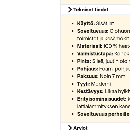
Tekniset tiedot
Käyttö:
Sisätilat
Soveltuvuus:
Olohuone, 
toimistot ja kesämökit
Materiaali:
100 % heat
Valmistustapa:
Konek
Pinta:
Sileä, juutin olo
Pohjaus:
Foam-pohjaus
Paksuus:
Noin 7 mm
Tyyli:
Moderni
Kestävyys:
Likaa hylki
Erityisominaisuudet:
K
lattialämmityksen kan
Soveltuvuus perheille
Arviot