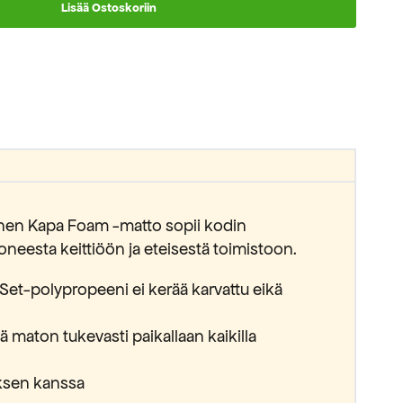
Lisää Ostoskoriin
inen Kapa Foam -matto sopii kodin
oneesta keittiöön ja eteisestä toimistoon.
Set-polypropeeni ei kerää karvattu eikä
 maton tukevasti paikallaan kaikilla
yksen kanssa