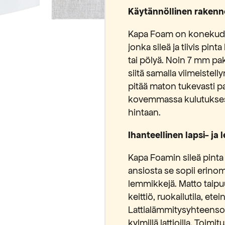
Käytännöllinen rakenn
Kapa Foam on konekudo
jonka sileä ja tiivis pint
tai pölyä. Noin 7 mm pa
siitä samalla viimeistel
pitää maton tukevasti pai
kovemmassa kulutuksessa
hintaan.
Ihanteellinen lapsi- ja
Kapa Foamin sileä pinta
ansiosta se sopii erinoma
lemmikkejä. Matto taip
keittiö, ruokailutila, et
Lattialämmitysyhteensop
kylmillä lattioilla. Toimi