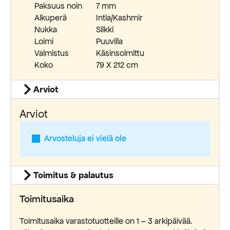
Paksuus noin
7 mm
Alkuperä
Intia/Kashmir
Nukka
Silkki
Loimi
Puuvilla
Valmistus
Käsinsolmittu
Koko
79 X 212 cm
Arviot
Arviot
Arvosteluja ei vielä ole
Toimitus & palautus
Toimitusaika
Toimitusaika varastotuotteille on 1 – 3 arkipäivää.