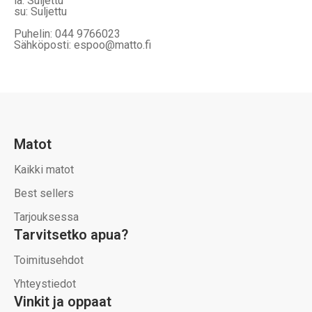
la: Suljettu
su: Suljettu
Puhelin: 044 9766023
Sähköposti: espoo@matto.fi
Matot
Kaikki matot
Best sellers
Tarjouksessa
Tarvitsetko apua?
Toimitusehdot
Yhteystiedot
Vinkit ja oppaat