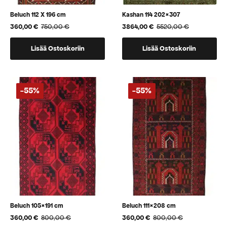
Beluch 112 X 196 cm
Kashan 114 202×307
360,00
€
750,00
€
3864,00
€
5520,00
€
Alkuperäinen
Nykyinen
Alkuperäinen
Nykyinen
hinta
hinta
hinta
hinta
oli:
on:
oli:
on:
Lisää Ostoskoriin
Lisää Ostoskoriin
750,00 €.
360,00 €.
5520,00 €.
3864,00 €.
-55%
-55%
Beluch 105×191 cm
Beluch 111×208 cm
360,00
€
800,00
€
360,00
€
800,00
€
Alkuperäinen
Nykyinen
Alkuperäinen
Nykyinen