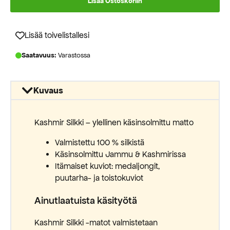
Lisää Ostoskoriin
Lisää toivelistallesi
Saatavuus:
Varastossa
Kuvaus
Kashmir Silkki – ylellinen käsinsolmittu matto
Valmistettu 100 % silkistä
Käsinsolmittu Jammu & Kashmirissa
Itämaiset kuviot: medaljongit,
puutarha- ja toistokuviot
Ainutlaatuista käsityötä
Kashmir Silkki -matot valmistetaan