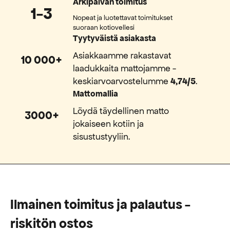
Arkipäivän toimitus
1-3
Nopeat ja luotettavat toimitukset
suoraan kotiovellesi
Tyytyväistä asiakasta
Asiakkaamme rakastavat
10 000+
laadukkaita mattojamme -
keskiarvoarvostelumme
4,74/5
.
Mattomallia
Löydä täydellinen matto
3000+
jokaiseen kotiin ja
sisustustyyliin.
Ilmainen toimitus ja palautus -
riskitön ostos