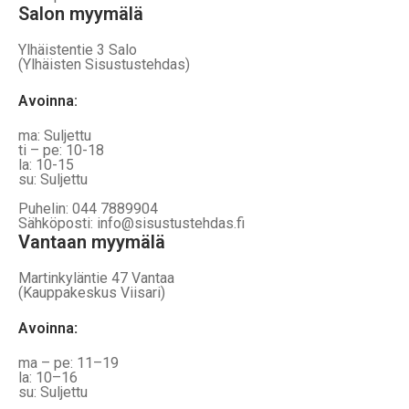
Salon myymälä
Ylhäistentie 3 Salo
(Ylhäisten Sisustustehdas)
Avoinna:
ma: Suljettu
ti – pe: 10-18
la: 10-15
su: Suljettu
Puhelin: 044 7889904
Sähköposti: info@sisustustehdas.fi
Vantaan myymälä
Martinkyläntie 47 Vantaa
(Kauppakeskus Viisari)
Avoinna
:
ma – pe: 11–19
la: 10–16
su: Suljettu