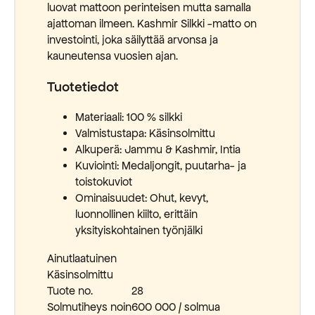
luovat mattoon perinteisen mutta samalla
ajattoman ilmeen. Kashmir Silkki -matto on
investointi, joka säilyttää arvonsa ja
kauneutensa vuosien ajan.
Tuotetiedot
Materiaali: 100 % silkki
Valmistustapa: Käsinsolmittu
Alkuperä: Jammu & Kashmir, Intia
Kuviointi: Medaljongit, puutarha- ja
toistokuviot
Ominaisuudet: Ohut, kevyt,
luonnollinen kiilto, erittäin
yksityiskohtainen työnjälki
Ainutlaatuinen
Käsinsolmittu
Tuote no.
28
Solmutiheys noin
600 000 / solmua