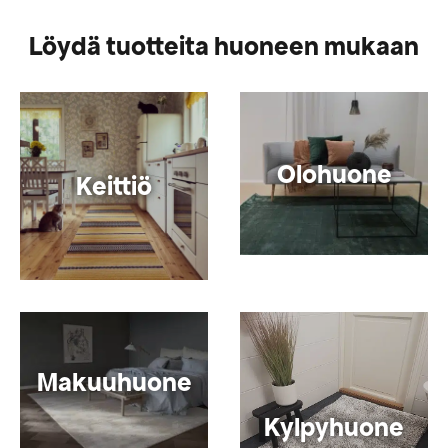
Löydä tuotteita huoneen mukaan
Olohuone
Keittiö
Makuuhuone
Kylpyhuone