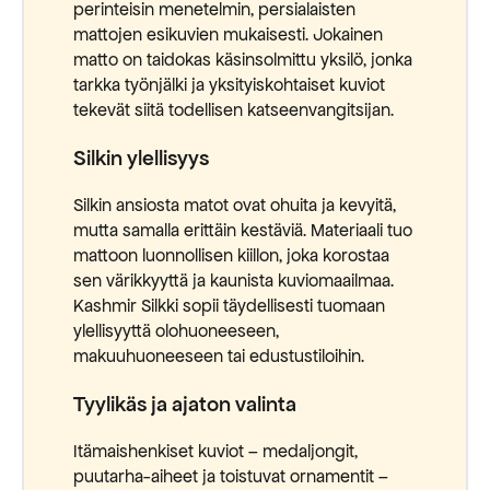
perinteisin menetelmin, persialaisten
mattojen esikuvien mukaisesti. Jokainen
matto on taidokas käsinsolmittu yksilö, jonka
tarkka työnjälki ja yksityiskohtaiset kuviot
tekevät siitä todellisen katseenvangitsijan.
Silkin ylellisyys
Silkin ansiosta matot ovat ohuita ja kevyitä,
mutta samalla erittäin kestäviä. Materiaali tuo
mattoon luonnollisen kiillon, joka korostaa
sen värikkyyttä ja kaunista kuviomaailmaa.
Kashmir Silkki sopii täydellisesti tuomaan
ylellisyyttä olohuoneeseen,
makuuhuoneeseen tai edustustiloihin.
Tyylikäs ja ajaton valinta
Itämaishenkiset kuviot – medaljongit,
puutarha-aiheet ja toistuvat ornamentit –