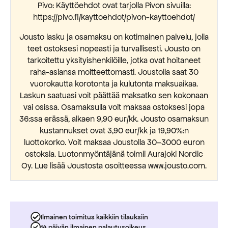
Pivo: Käyttöehdot ovat tarjolla Pivon sivuilla:
https://pivo.fi/kayttoehdot/pivon-kayttoehdot/
Jousto lasku ja osamaksu on kotimainen palvelu, jolla
teet ostoksesi nopeasti ja turvallisesti. Jousto on
tarkoitettu yksityishenkilöille, jotka ovat hoitaneet
raha-asiansa moitteettomasti. Joustolla saat 30
vuorokautta korotonta ja kulutonta maksuaikaa.
Laskun saatuasi voit päättää maksatko sen kokonaan
vai osissa. Osamaksulla voit maksaa ostoksesi jopa
36:ssa erässä, alkaen 9,90 eur/kk. Jousto osamaksun
kustannukset ovat 3,90 eur/kk ja 19,90%:n
luottokorko. Voit maksaa Joustolla 30–3000 euron
ostoksia. Luotonmyöntäjänä toimii Aurajoki Nordic
Oy. Lue lisää Joustosta osoitteessa www.jousto.com.
Ilmainen toimitus kaikkiin tilauksiin
14 päivän ilmainen palautusoikeus