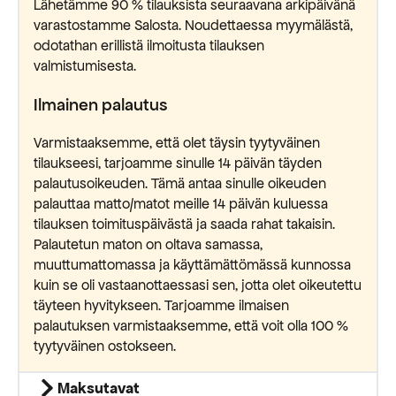
Lähetämme 90 % tilauksista seuraavana arkipäivänä
varastostamme Salosta. Noudettaessa myymälästä,
odotathan erillistä ilmoitusta tilauksen
valmistumisesta.
Ilmainen palautus
Varmistaaksemme, että olet täysin tyytyväinen
tilaukseesi, tarjoamme sinulle 14 päivän täyden
palautusoikeuden. Tämä antaa sinulle oikeuden
palauttaa matto/matot meille 14 päivän kuluessa
tilauksen toimituspäivästä ja saada rahat takaisin.
Palautetun maton on oltava samassa,
muuttumattomassa ja käyttämättömässä kunnossa
kuin se oli vastaanottaessasi sen, jotta olet oikeutettu
täyteen hyvitykseen. Tarjoamme ilmaisen
palautuksen varmistaaksemme, että voit olla 100 %
tyytyväinen ostokseen.
Maksutavat