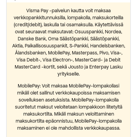
Visma Pay -palvelun kautta voit maksaa
verkkopankkitunnuksilla, lompakolla, maksukorteilla
(credit/debit), laskulla tai osamaksulla. Käytettävissä
ovat seuraavat maksutavat: Osuuspankki, Nordea,
Danske Bank, Oma Säästöpankki, Säästöpankki,
Aktia, Paikallisosuuspankit, S-Pankki, Handelsbanken,
Ålandsbanken, MobilePay, Masterpass, Pivo, Visa-,
Visa Debit-, Visa Electron-, MasterCard- ja Debit
MasterCard -kortit, sekä Jousto ja Enterpay Lasku
yritykselle.
MobilePay: Voit maksaa MobilePay-lompakollasi
mikäli olet sallinut verkkokaupoissa maksamisen
sovelluksen asetuksista. MobilePay-lompakolla
suoritetut maksut veloitetaan lompakkoon liitetyltä
maksukortilta. Mikäli maksun veloittaminen
maksukortilta epäonnistuu, MobilePay-lompakolla
maksaminen ei ole mahdollista verkkokaupassa.