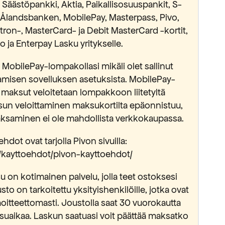
äästöpankki, Aktia, Paikallisosuuspankit, S-
Ålandsbanken, MobilePay, Masterpass, Pivo,
ectron-, MasterCard- ja Debit MasterCard -kortit,
 ja Enterpay Lasku yritykselle.
MobilePay-lompakollasi mikäli olet sallinut
isen sovelluksen asetuksista. MobilePay-
 maksut veloitetaan lompakkoon liitetyltä
sun veloittaminen maksukortilta epäonnistuu,
saminen ei ole mahdollista verkkokaupassa.
hdot ovat tarjolla Pivon sivuilla:
fi/kayttoehdot/pivon-kayttoehdot/
 on kotimainen palvelu, jolla teet ostoksesi
usto on tarkoitettu yksityishenkilöille, jotka ovat
oitteettomasti. Joustolla saat 30 vuorokautta
suaikaa. Laskun saatuasi voit päättää maksatko