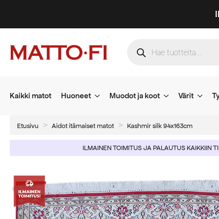
Products
search
Kaikki matot
Huoneet
Muodot ja koot
Värit
Ty
Etusivu
Aidot itämaiset matot
Kashmir silk 94x163cm
ILMAINEN TOIMITUS JA PALAUTUS KAIKKIIN T
-50%