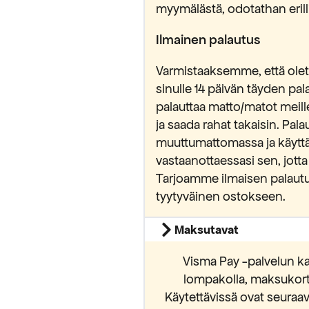
myymälästä, odotathan erilli
Ilmainen palautus
luan alennuksen
Varmistaaksemme, että olet 
sinulle 14 päivän täyden pa
 sallit Maripa Oy:n lähettää sinulle
palauttaa matto/matot meill
vistat lukeneesi ja hyväksyvän
ja saada rahat takaisin. Pa
osuojaselosteen.
muuttumattomassa ja käytt
vastaanottaessasi sen, jotta
Tarjoamme ilmaisen palautu
tyytyväinen ostokseen.
Maksutavat
Visma Pay -palvelun ka
lompakolla, maksukortei
Käytettävissä ovat seura