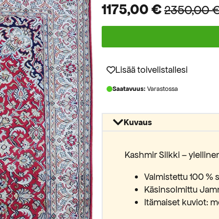
1175,00
€
2350,00
Alkuperäinen
Nykyinen
hinta
hinta
oli:
on:
2350,00 €.
1175,00 €.
Lisää toivelistallesi
Saatavuus:
Varastossa
Kuvaus
Kashmir Silkki – ylellin
Valmistettu 100 % s
Käsinsolmittu Jam
Itämaiset kuviot: m