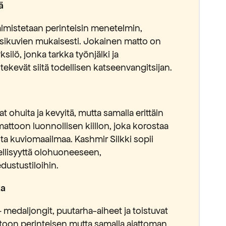
ä
almistetaan perinteisin menetelmin,
esikuvien mukaisesti. Jokainen matto on
silö, jonka tarkka työnjälki ja
 tekevät siitä todellisen katseenvangitsijan.
t ohuita ja kevyitä, mutta samalla erittäin
 mattoon luonnollisen kiillon, joka korostaa
sta kuviomaailmaa. Kashmir Silkki sopii
ellisyyttä olohuoneeseen,
ustustiloihin.
ta
 medaljongit, puutarha-aiheet ja toistuvat
toon perinteisen mutta samalla ajattoman