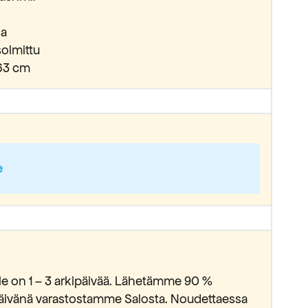
la
olmittu
163 cm
e
lle on 1 – 3 arkipäivää. Lähetämme 90 %
ipäivänä varastostamme Salosta. Noudettaessa