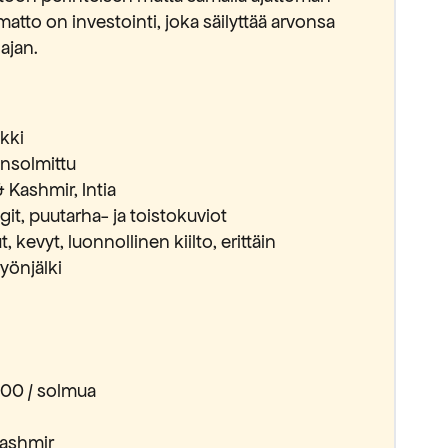
matto on investointi, joka säilyttää arvonsa
ajan.
lkki
insolmittu
Kashmir, Intia
git, puutarha- ja toistokuviot
 kevyt, luonnollinen kiilto, erittäin
yönjälki
00 / solmua
Kashmir