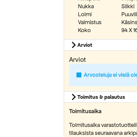
Nukka
Silkki
Loimi
Puuvil
Valmistus
Käsins
Koko
94 X 
Arviot
Arviot
Arvosteluja ei vielä ol
Toimitus & palautus
yödynnä
Toimitusaika
alennus
Toimitusaika varastotuottei
stä tilauksestasi.
tilauksista seuraavana ark