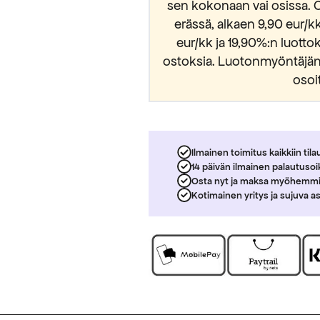
sen kokonaan vai osissa. 
erässä, alkaen 9,90 eur/
eur/kk ja 19,90%:n luott
ostoksia. Luotonmyöntäjänä
osoi
Ilmainen toimitus kaikkiin tila
14 päivän ilmainen palautuso
Osta nyt ja maksa myöhemm
Kotimainen yritys ja sujuva a