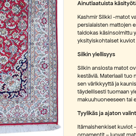
Ainutlaatuista käsityöt
Kashmir Silkki -matot v
persialaisten mattojen 
taidokas käsinsolmittu yk
yksityiskohtaiset kuviot
Silkin ylellisyys
Silkin ansiosta matot ova
kestäviä. Materiaali tuo
sen värikkyyttä ja kauni
täydellisesti tuomaan yl
makuuhuoneeseen tai ed
Tyylikäs ja ajaton valin
Itämaishenkiset kuviot –
ornamentit – luovat mat