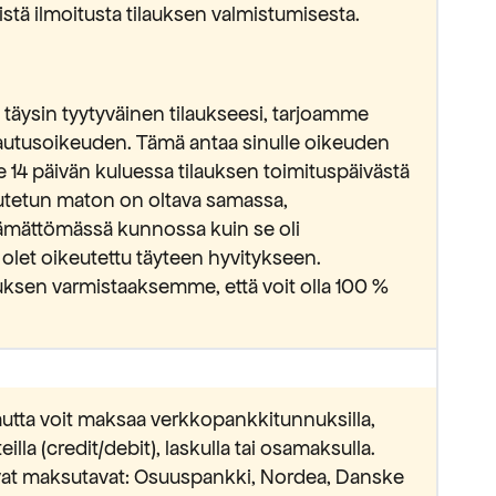
stä ilmoitusta tilauksen valmistumisesta.
täysin tyytyväinen tilaukseesi, tarjoamme
lautusoikeuden. Tämä antaa sinulle oikeuden
e 14 päivän kuluessa tilauksen toimituspäivästä
lautetun maton on oltava samassa,
ämättömässä kunnossa kuin se oli
 olet oikeutettu täyteen hyvitykseen.
ksen varmistaaksemme, että voit olla 100 %
utta voit maksaa verkkopankkitunnuksilla,
lla (credit/debit), laskulla tai osamaksulla.
avat maksutavat: Osuuspankki, Nordea, Danske