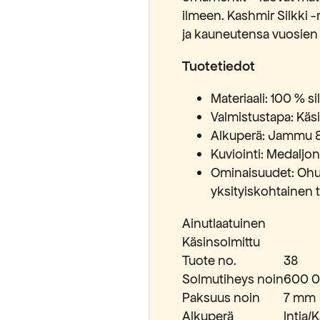
ilmeen. Kashmir Silkki -
ja kauneutensa vuosien 
Tuotetiedot
Materiaali: 100 % si
Valmistustapa: Käs
Alkuperä: Jammu & 
Kuviointi: Medaljon
Ominaisuudet: Ohut,
yksityiskohtainen t
Ainutlaatuinen
Käsinsolmittu
Tuote no.
38
Solmutiheys noin
600 0
Paksuus noin
7 mm
Alkuperä
Intia/