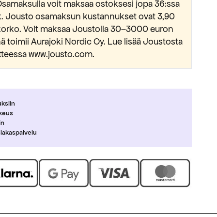
Osamaksulla voit maksaa ostoksesi jopa 36:ssa
kk. Jousto osamaksun kustannukset ovat 3,90
okorko. Voit maksaa Joustolla 30–3000 euron
 toimii Aurajoki Nordic Oy. Lue lisää Joustosta
tteessa www.jousto.com.
uksiin
ikeus
in
siakaspalvelu