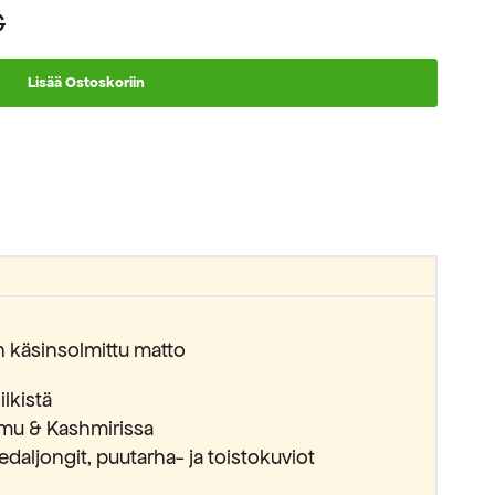
€
Lisää Ostoskoriin
en käsinsolmittu matto
ilkistä
mu & Kashmirissa
edaljongit, puutarha- ja toistokuviot