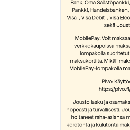
Bank, Oma Säästöpankki, S
Pankki, Handelsbanken, 
Visa-, Visa Debit-, Visa El
sekä Jousto
MobilePay: Voit maksaa 
verkkokaupoissa maksam
lompakolla suoritetut
maksukortilta. Mikäli mak
MobilePay-lompakolla mak
Pivo: Käyttöe
https://pivo.
Jousto lasku ja osamaksu
nopeasti ja turvallisesti. Jo
hoitaneet raha-asiansa m
korotonta ja kulutonta mak