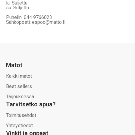
la: Suljettu
su: Suljettu
Puhelin: 044 9766023
Sähköposti: espoo@matto.fi
Matot
Kaikki matot
Best sellers
Tarjouksessa
Tarvitsetko apua?
Toimitusehdot
Yhteystiedot
Vinkit ja oppaat