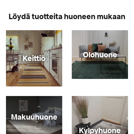
Löydä tuotteita huoneen mukaan
Olohuone
Keittiö
Makuuhuone
Kylpyhuone