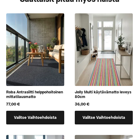
Roba Antrasiitti helppohoitoinen
Jolly Multi käytävämatto leveys
mittatilausmatto
80cm
77,00
€
36,00
€
Tällä
Tällä
Valitse Vaihtoehdoista
Valitse Vaihtoehdoista
tuotteella
tuotteella
on
on
vaihtoehtoja,
vaihtoehtoja,