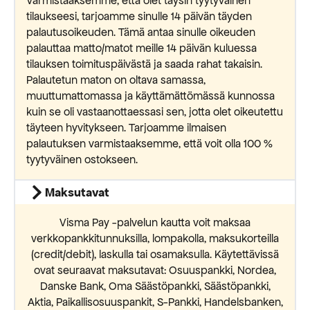
Varmistaaksemme, että olet täysin tyytyväinen
tilaukseesi, tarjoamme sinulle 14 päivän täyden
palautusoikeuden. Tämä antaa sinulle oikeuden
palauttaa matto/matot meille 14 päivän kuluessa
tilauksen toimituspäivästä ja saada rahat takaisin.
Palautetun maton on oltava samassa,
muuttumattomassa ja käyttämättömässä kunnossa
kuin se oli vastaanottaessasi sen, jotta olet oikeutettu
täyteen hyvitykseen. Tarjoamme ilmaisen
palautuksen varmistaaksemme, että voit olla 100 %
tyytyväinen ostokseen.
Maksutavat
Visma Pay -palvelun kautta voit maksaa
verkkopankkitunnuksilla, lompakolla, maksukorteilla
(credit/debit), laskulla tai osamaksulla. Käytettävissä
ovat seuraavat maksutavat: Osuuspankki, Nordea,
Danske Bank, Oma Säästöpankki, Säästöpankki,
Aktia, Paikallisosuuspankit, S-Pankki, Handelsbanken,