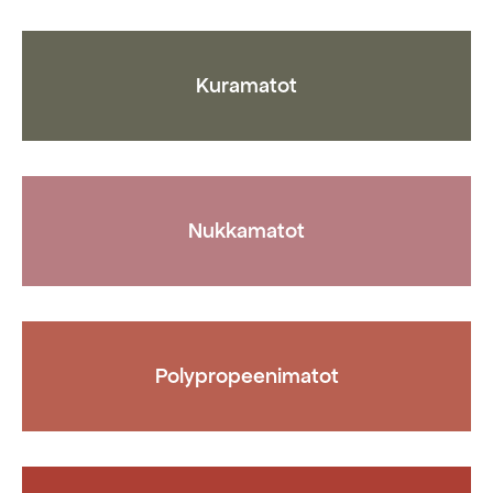
valita
valita
tuotteen
tuotteen
sivulla
sivulla
Kuramatot
Nukkamatot
Polypropeenimatot