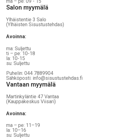
ma – pe: 09 - 15
Salon myymälä
Ylhäistentie 3 Salo
(Ylhäisten Sisustustehdas)
Avoinna:
ma: Suljettu
ti – pe: 10-18
la: 10-15
su: Suljettu
Puhelin: 044 7889904
Sähköposti: info@sisustustehdas.fi
Vantaan myymälä
Martinkyläntie 47 Vantaa
(Kauppakeskus Viisari)
Avoinna
:
ma – pe: 11–19
la: 10–16
su: Suljettu