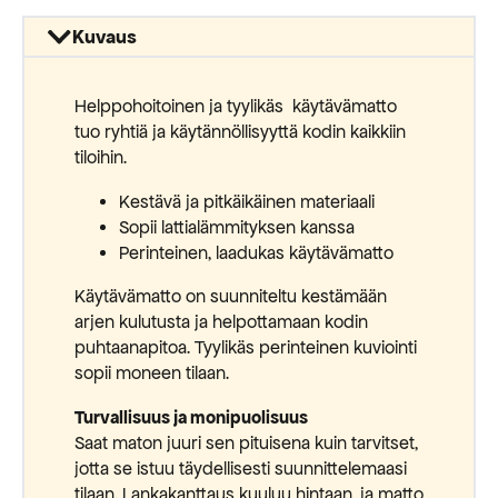
Kuvaus
Helppohoitoinen ja tyylikäs käytävämatto
tuo ryhtiä ja käytännöllisyyttä kodin kaikkiin
tiloihin.
Kestävä ja pitkäikäinen materiaali
Sopii lattialämmityksen kanssa
Perinteinen, laadukas käytävämatto
Käytävämatto on suunniteltu kestämään
arjen kulutusta ja helpottamaan kodin
puhtaanapitoa. Tyylikäs perinteinen kuviointi
sopii moneen tilaan.
Turvallisuus ja monipuolisuus
Saat maton juuri sen pituisena kuin tarvitset,
jotta se istuu täydellisesti suunnittelemaasi
tilaan. Lankakanttaus kuuluu hintaan, ja matto