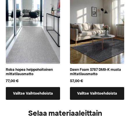
jotka
jotka
voidaan
voidaan
valita
valita
tuotteen
tuotteen
sivulla
sivulla
Roba hopea helppohoitoinen
Dawn Foam 5787 DM9-K musta
mittatilausmatto
mittatilausmatto
77,00
€
57,00
€
Tällä
Tällä
Valitse Vaihtoehdoista
Valitse Vaihtoehdoista
tuotteella
tuotteella
on
on
vaihtoehtoja,
vaihtoehtoja,
Selaa materiaaleittain
jotka
jotka
voidaan
voidaan