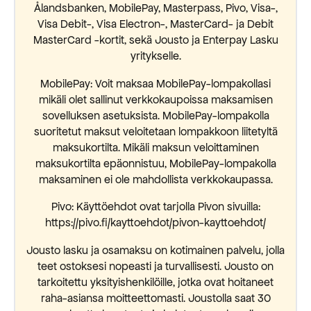
Ålandsbanken, MobilePay, Masterpass, Pivo, Visa-,
Visa Debit-, Visa Electron-, MasterCard- ja Debit
MasterCard -kortit, sekä Jousto ja Enterpay Lasku
yritykselle.
MobilePay: Voit maksaa MobilePay-lompakollasi
mikäli olet sallinut verkkokaupoissa maksamisen
sovelluksen asetuksista. MobilePay-lompakolla
suoritetut maksut veloitetaan lompakkoon liitetyltä
maksukortilta. Mikäli maksun veloittaminen
maksukortilta epäonnistuu, MobilePay-lompakolla
maksaminen ei ole mahdollista verkkokaupassa.
Pivo: Käyttöehdot ovat tarjolla Pivon sivuilla:
https://pivo.fi/kayttoehdot/pivon-kayttoehdot/
Jousto lasku ja osamaksu on kotimainen palvelu, jolla
teet ostoksesi nopeasti ja turvallisesti. Jousto on
tarkoitettu yksityishenkilöille, jotka ovat hoitaneet
raha-asiansa moitteettomasti. Joustolla saat 30