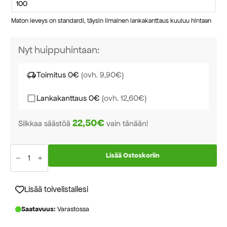
Maton leveys on standardi, täysin ilmainen lankakanttaus kuuluu hintaan
Nyt huippuhintaan:
Toimitus 0€
(ovh. 9,90€)
Lankakanttaus 0€
(ovh. 12,60€)
22,50€
Silkkaa säästöä
vain tänään!
Loretta
beige
Lisää Ostoskoriin
käytävämatto
leveys
80cm
määrä
Lisää toivelistallesi
Saatavuus:
Varastossa