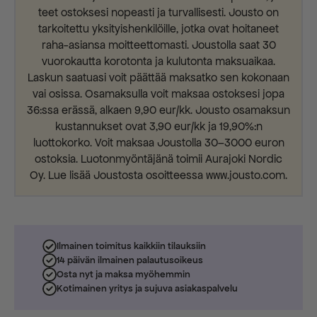
teet ostoksesi nopeasti ja turvallisesti. Jousto on
tarkoitettu yksityishenkilöille, jotka ovat hoitaneet
raha-asiansa moitteettomasti. Joustolla saat 30
vuorokautta korotonta ja kulutonta maksuaikaa.
Laskun saatuasi voit päättää maksatko sen kokonaan
vai osissa. Osamaksulla voit maksaa ostoksesi jopa
36:ssa erässä, alkaen 9,90 eur/kk. Jousto osamaksun
kustannukset ovat 3,90 eur/kk ja 19,90%:n
luottokorko. Voit maksaa Joustolla 30–3000 euron
ostoksia. Luotonmyöntäjänä toimii Aurajoki Nordic
Oy. Lue lisää Joustosta osoitteessa www.jousto.com.
Ilmainen toimitus kaikkiin tilauksiin
14 päivän ilmainen palautusoikeus
Osta nyt ja maksa myöhemmin
Kotimainen yritys ja sujuva asiakaspalvelu