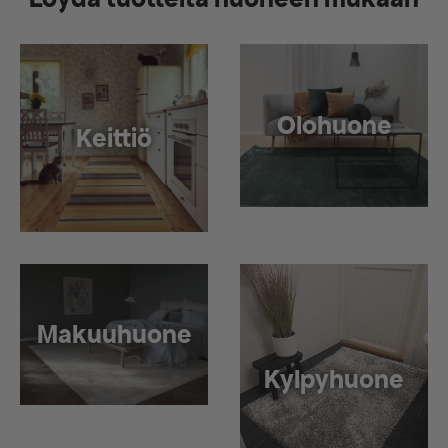
Olohuone
Keittiö
Makuuhuone
Kylpyhuone