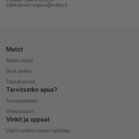
Puhelin: 044 9766023
Sähköposti: espoo@matto.fi
Matot
Kaikki matot
Best sellers
Tarjouksessa
Tarvitsetko apua?
Toimitusehdot
Yhteystiedot
Vinkit ja oppaat
Vinkit keittiön maton valintaan