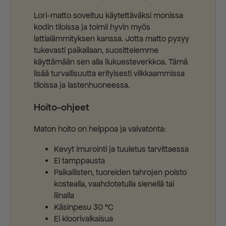
Lori-matto soveltuu käytettäväksi monissa
kodin tiloissa ja toimii hyvin myös
lattialämmityksen kanssa. Jotta matto pysyy
tukevasti paikallaan, suosittelemme
käyttämään sen alla liukuesteverkkoa. Tämä
lisää turvallisuutta erityisesti vilkkaammissa
tiloissa ja lastenhuoneessa.
Hoito-ohjeet
Maton hoito on helppoa ja vaivatonta:
Kevyt imurointi ja tuuletus tarvittaessa
Ei tamppausta
Paikallisten, tuoreiden tahrojen poisto
kostealla, vaahdotetulla sienellä tai
liinalla
Käsinpesu 30 °C
Ei kloorivalkaisua