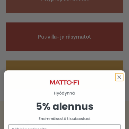
Puuvilla- ja räsymatot
Sisalmatot
Hyödynnä
5% alennus
Arkipäivän toimitus
Ensimmäisestä tilauksestasi.
1-3
Nopeat ja luotettavat toimitukset