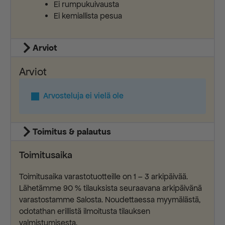
Ei rumpukuivausta
Ei kemiallista pesua
Arviot
Arviot
Arvosteluja ei vielä ole
Toimitus & palautus
Toimitusaika
Toimitusaika varastotuotteille on 1 – 3 arkipäivää.
Lähetämme 90 % tilauksista seuraavana arkipäivänä
varastostamme Salosta. Noudettaessa myymälästä,
odotathan erillistä ilmoitusta tilauksen
valmistumisesta.