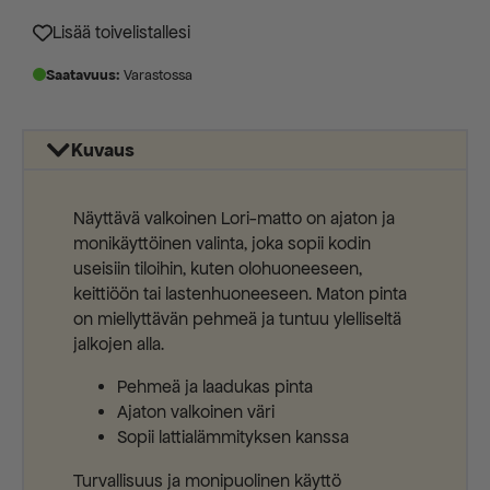
80x140cm
56,00 €.
29,00 €.
määrä
Lisää toivelistallesi
Saatavuus:
Varastossa
Kuvaus
Näyttävä valkoinen Lori-matto on ajaton ja
monikäyttöinen valinta, joka sopii kodin
useisiin tiloihin, kuten olohuoneeseen,
keittiöön tai lastenhuoneeseen. Maton pinta
on miellyttävän pehmeä ja tuntuu ylelliseltä
jalkojen alla.
Pehmeä ja laadukas pinta
Ajaton valkoinen väri
Sopii lattialämmityksen kanssa
Turvallisuus ja monipuolinen käyttö