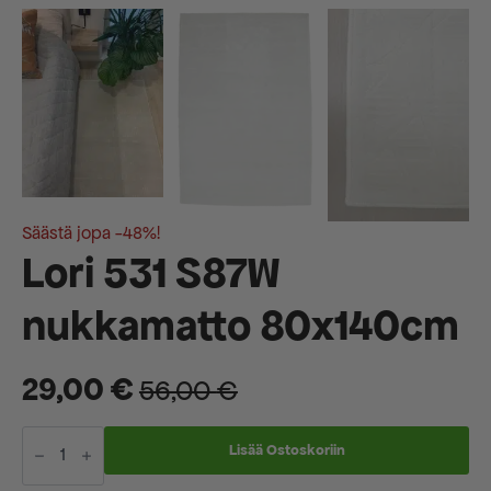
Säästä jopa -48%!
Lori 531 S87W
nukkamatto 80x140cm
29,00
€
56,00
€
Alkuperäinen
Nykyinen
Lori
hinta
hinta
531
Lisää Ostoskoriin
S87W
oli:
on:
nukkamatto