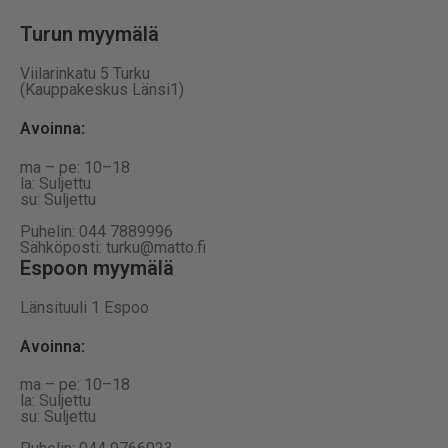
Turun myymälä
Viilarinkatu 5 Turku
(Kauppakeskus Länsi1)
Avoinna
:
ma – pe: 10–18
la: Suljettu
su: Suljettu
Puhelin: 044 7889996
Sähköposti: turku@matto.fi
Espoon myymälä
Länsituuli 1 Espoo
Avoinna
:
ma – pe: 10–18
la: Suljettu
su: Suljettu