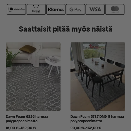
Saattaisit pitää myös näistä
Dawn Foam 6826 harmaa
Dawn Foam 5787 DM9-E harmaa
polypropeenimatto
polypropeenimatto
41,00
€
–
152,00
€
20,00
€
–
152,00
€
Hintaluokka:
Hintaluokka: