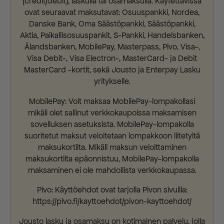
(credit/debit), laskulla tai osamaksulla. Käytettävissä
ovat seuraavat maksutavat: Osuuspankki, Nordea,
Danske Bank, Oma Säästöpankki, Säästöpankki,
Aktia, Paikallisosuuspankit, S-Pankki, Handelsbanken,
Ålandsbanken, MobilePay, Masterpass, Pivo, Visa-,
Visa Debit-, Visa Electron-, MasterCard- ja Debit
MasterCard -kortit, sekä Jousto ja Enterpay Lasku
yritykselle.
MobilePay: Voit maksaa MobilePay-lompakollasi
mikäli olet sallinut verkkokaupoissa maksamisen
sovelluksen asetuksista. MobilePay-lompakolla
suoritetut maksut veloitetaan lompakkoon liitetyltä
maksukortilta. Mikäli maksun veloittaminen
maksukortilta epäonnistuu, MobilePay-lompakolla
maksaminen ei ole mahdollista verkkokaupassa.
Pivo: Käyttöehdot ovat tarjolla Pivon sivuilla:
https://pivo.fi/kayttoehdot/pivon-kayttoehdot/
Jousto lasku ja osamaksu on kotimainen palvelu, jolla