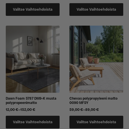
41,00 €
20,00 €
Tällä
Tällä
-
-
Valitse Vaihtoehdoista
Valitse Vaihtoehdoista
tuotteella
tuotteella
152,00 €
152,00 €
on
on
useampi
useampi
muunnelma.
muunnelma.
Voit
Voit
tehdä
tehdä
valinnat
valinnat
tuotteen
tuotteen
sivulla.
sivulla.
Dawn Foam 5787 DM9-K musta
Chevas polypropyleeni matto
polypropeenimatto
0090 MF5Y
12,00
€
–
152,00
€
59,00
€
–
89,00
€
Hintaluokka:
Hintaluokka:
12,00 €
59,00 €
Tällä
Tällä
-
-
Valitse Vaihtoehdoista
Valitse Vaihtoehdoista
tuotteella
tuotteella
152,00 €
89,00 €