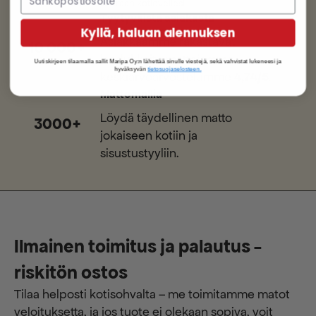
suoraan kotiovellesi
Tyytyväistä asiakasta
Kyllä, haluan alennuksen
Asiakkaamme rakastavat
10 000+
laadukkaita mattojamme -
Uutiskirjeen tilaamalla sallit Maripa Oy:n lähettää sinulle viestejä, sekä vahvistat lukeneesi ja
hyväksyvän
tietosuojaselosteen.
keskiarvoarvostelumme
4,74/5
.
Mattomallia
Löydä täydellinen matto
3000+
jokaiseen kotiin ja
sisustustyyliin.
Ilmainen toimitus ja palautus -
riskitön ostos
Tilaa helposti kotisohvalta – me toimitamme matot
veloituksetta, ja jos tuote ei olekaan sopiva, voit