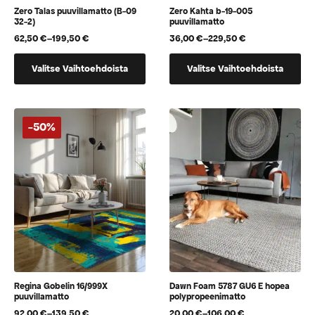
Zero Talas puuvillamatto (B-09
Zero Kahta b-19-005
32-2)
puuvillamatto
62,50
€
–
199,50
€
36,00
€
–
229,50
€
Hintaluokka:
Hintaluokka:
62,50 €
36,00 €
Tällä
Tällä
-
-
Valitse Vaihtoehdoista
Valitse Vaihtoehdoista
tuotteella
tuotteella
199,50 €
229,50 €
on
on
useampi
useampi
muunnelma.
muunnelma.
-50%
Voit
Voit
tehdä
tehdä
valinnat
valinnat
tuotteen
tuotteen
sivulla.
sivulla.
Regina Gobelin 16/999X
Dawn Foam 5787 GU6 E hopea
puuvillamatto
polypropeenimatto
92,00
€
–
139,50
€
20,00
€
–
106,00
€