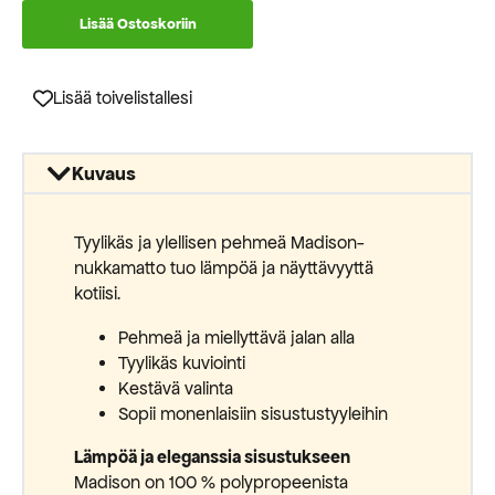
6212
Lisää Ostoskoriin
määrä
Lisää toivelistallesi
Kuvaus
Tyylikäs ja ylellisen pehmeä Madison-
nukkamatto tuo lämpöä ja näyttävyyttä
kotiisi.
Pehmeä ja miellyttävä jalan alla
Tyylikäs kuviointi
Kestävä valinta
Sopii monenlaisiin sisustustyyleihin
Lämpöä ja eleganssia sisustukseen
Madison on 100 % polypropeenista