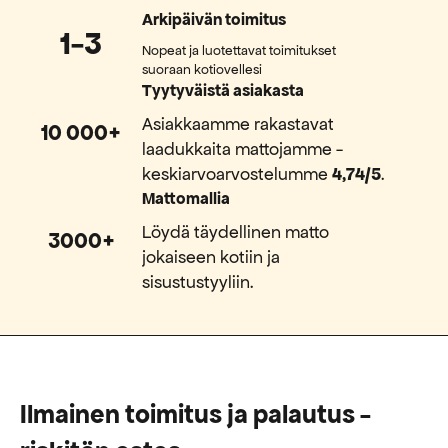
Arkipäivän toimitus
1-3
Nopeat ja luotettavat toimitukset
suoraan kotiovellesi
Tyytyväistä asiakasta
Asiakkaamme rakastavat
10 000+
laadukkaita mattojamme -
keskiarvoarvostelumme
4,74/5
.
Mattomallia
Löydä täydellinen matto
3000+
jokaiseen kotiin ja
sisustustyyliin.
Ilmainen toimitus ja palautus -