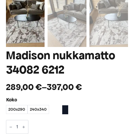
Madison nukkamatto
34082 6212
289,00
€
–
397,00
€
Hintaluokka:
Koko
289,00 €
200x290
240x340
-
397,00 €
Madison
nukkamatto
34082