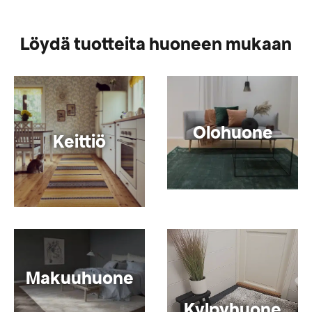
Löydä tuotteita huoneen mukaan
Olohuone
Keittiö
Makuuhuone
Kylpyhuone