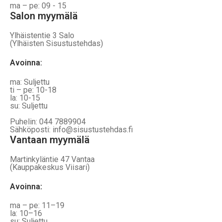
ma – pe: 09 - 15
Salon myymälä
Ylhäistentie 3 Salo
(Ylhäisten Sisustustehdas)
Avoinna:
ma: Suljettu
ti – pe: 10-18
la: 10-15
su: Suljettu
Puhelin: 044 7889904
Sähköposti: info@sisustustehdas.fi
Vantaan myymälä
Martinkyläntie 47 Vantaa
(Kauppakeskus Viisari)
Avoinna
:
ma – pe: 11–19
la: 10–16
su: Suljettu