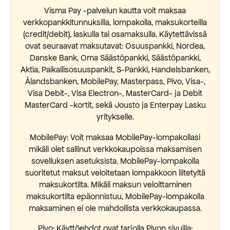
Visma Pay -palvelun kautta voit maksaa
verkkopankkitunnuksilla, lompakolla, maksukorteilla
(credit/debit), laskulla tai osamaksulla. Käytettävissä
ovat seuraavat maksutavat: Osuuspankki, Nordea,
Danske Bank, Oma Säästöpankki, Säästöpankki,
Aktia, Paikallisosuuspankit, S-Pankki, Handelsbanken,
Ålandsbanken, MobilePay, Masterpass, Pivo, Visa-,
Visa Debit-, Visa Electron-, MasterCard- ja Debit
MasterCard -kortit, sekä Jousto ja Enterpay Lasku
yritykselle.
MobilePay: Voit maksaa MobilePay-lompakollasi
mikäli olet sallinut verkkokaupoissa maksamisen
sovelluksen asetuksista. MobilePay-lompakolla
suoritetut maksut veloitetaan lompakkoon liitetyltä
maksukortilta. Mikäli maksun veloittaminen
maksukortilta epäonnistuu, MobilePay-lompakolla
maksaminen ei ole mahdollista verkkokaupassa.
Pivo: Käyttöehdot ovat tarjolla Pivon sivuilla: