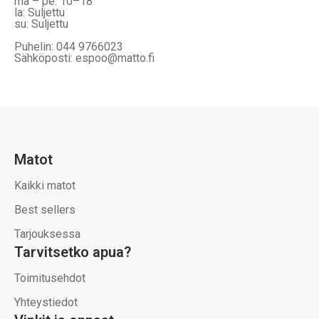
ma – pe: 10–18
la: Suljettu
su: Suljettu
Puhelin: 044 9766023
Sähköposti: espoo@matto.fi
Matot
Kaikki matot
Best sellers
Tarjouksessa
Tarvitsetko apua?
Toimitusehdot
Yhteystiedot