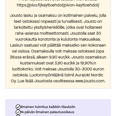
https://pivo.fi/kayttoehdot/pivon-kayttoehdot/
Jousto lasku ja osamaksu on kotimainen palvelu, jolla
teet ostoksesi nopeasti ja turvallisesti. Jousto on
tarkoitettu yksityishenkilöille, jotka ovat hoitaneet
raha-asiansa moitteettomasti. Joustolla saat 30
vuorokautta korotonta ja kulutonta maksuaikaa.
Laskun saatuasi voit päättää maksatko sen kokonaan
vai osissa. Osamaksulla voit maksaa ostoksesi jopa
36:ssa erässä, alkaen 9,90 eur/kk. Jousto osamaksun
kustannukset ovat 3,90 eur/kk ja 19,90%:n
luottokorko. Voit maksaa Joustolla 30–3000 euron
ostoksia. Luotonmyöntäjänä toimii Aurajoki Nordic
Oy. Lue lisää Joustosta osoitteessa www.jousto.com.
Ilmainen toimitus kaikkiin tilauksiin
14 päivän ilmainen palautusoikeus