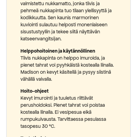
valmistettu nukkamatto, jonka tiivis ja
pehmeä nukkapinta tuo tilaan ylellisyyttä ja
kodikkuutta. Sen kaunis marmorinen
kuviointi sulautuu helposti monenlaiseen
sisustustyyliin ja tekee siitä näyttävän
katseenvangitsijan.
Helppohoitoinen ja käytännöllinen
Tiivis nukkapinta on helppo imuroida, ja
pienet tahrat voi pyyhkäistä kostealla liinalla.
Madison on kevyt käsitellä ja pysyy siistinä
vähällä vaivalla.
Hoito-ohjeet
Kevyt imurointi ja tuuletus riittävät
perushoidoksi. Pienet tahrat voi poistaa
kostealla liinalla. Ei vesipesua eikä
rumpukuivausta. Tarvittaessa pesulassa
tasopesu 30 °C.