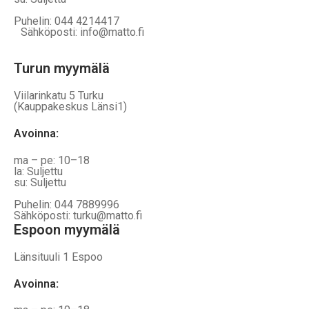
Puhelin: 044 4214417
Sähköposti: info@matto.fi
Turun myymälä
Viilarinkatu 5 Turku
(Kauppakeskus Länsi1)
Avoinna
:
ma – pe: 10–18
la: Suljettu
su: Suljettu
Puhelin: 044 7889996
Sähköposti: turku@matto.fi
Espoon myymälä
Länsituuli 1 Espoo
Avoinna
: